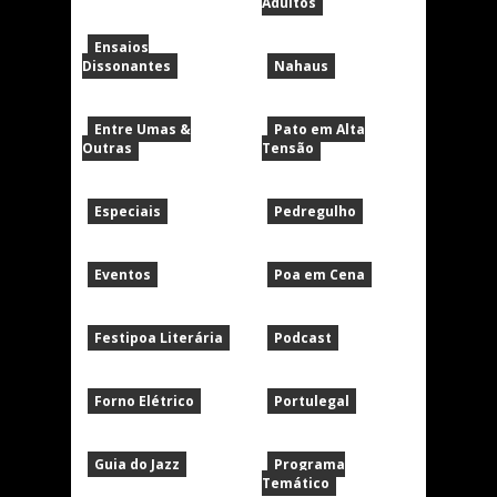
Adultos
Ensaios
Dissonantes
Nahaus
Entre Umas &
Pato em Alta
Outras
Tensão
Especiais
Pedregulho
Eventos
Poa em Cena
Festipoa Literária
Podcast
Forno Elétrico
Portulegal
Guia do Jazz
Programa
Temático