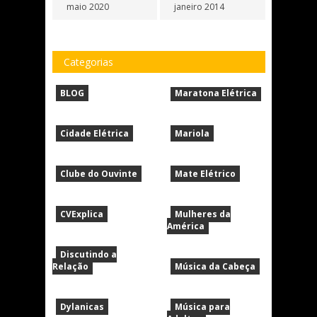
maio 2020
janeiro 2014
Categorias
BLOG
Maratona Elétrica
Cidade Elétrica
Mariola
Clube do Ouvinte
Mate Elétrico
CVExplica
Mulheres da
América
Discutindo a
Relação
Música da Cabeça
Dylanicas
Música para