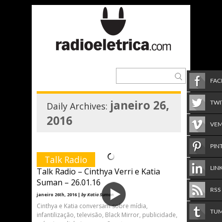
FA
janeiro 26,
TWI
Daily Archives:
2016
VE
PIN
Talk Radio
LIN
Talk Radio – Cinthya Verri e Katia
Suman – 26.01.16
RSS
janeiro 26th, 2016 |
by Katia Suman
Cinthya e Katia conversam sobre mídia,
TU
infantilização, televisão, Black Mirror, publicidade,