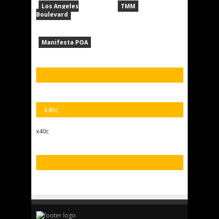
Los Angeles
TMM
Boulevard
Manifesta POA
x40c
x40c