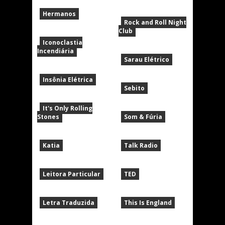
Hermanos
Rock and Roll Night
Club
Iconoclastia
Incendiária
Sarau Elétrico
Insônia Elétrica
Sebito
It's Only Rolling
Stones
Som & Fúria
Katia
Talk Radio
Leitora Particular
TED
Letra Traduzida
This Is England