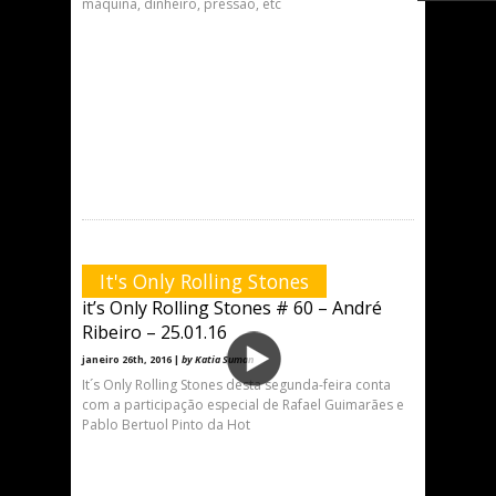
máquina, dinheiro, pressão, etc
It's Only Rolling Stones
it’s Only Rolling Stones # 60 – André
Ribeiro – 25.01.16
janeiro 26th, 2016 |
by Katia Suman
It´s Only Rolling Stones desta segunda-feira conta
com a participação especial de Rafael Guimarães e
Pablo Bertuol Pinto da Hot