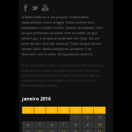
A Rádio Elétrica é um projeto colaborativo,
desenvolvido entre amigos. Todos curtem som,
pesquisam e ouvem muito. Gostam do babado. Tem
os que preferem os sixties, tem os indies, os que
amam jazz e os que se amarram em mpb. De um
time de dez, sete são músicos. Todos os que fazem
amam rádio. Rádio amadores, portanto. E se
divertem com a rádio. Brinquedinho elétrico.
Arte
cidadania
cidade
cinema
cultura
DR
feminismo
Guia do Jazz
Ismael Caneppele
jazz
leis
literatura
maconha
Mate Elétrico
música
música portuguesa
poesia
política
porto alegre
sarau
Sarau Elétrico
sustentabilidade
teatro
janeiro 2016
S
T
Q
Q
S
S
D
1
2
3
4
5
6
7
8
9
10