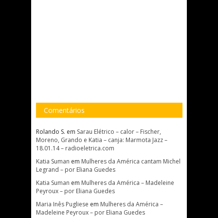
Comentários
Rolando S.
em
Sarau Elétrico – calor – Fischer,
Moreno, Grando e Katia – canja: Marmota Jazz –
18.01.14 – radioeletrica.com
Katia Suman
em
Mulheres da América cantam Michel
Legrand – por Eliana Guedes
Katia Suman
em
Mulheres da América – Madeleine
Peyroux – por Eliana Guedes
Maria Inês Pugliese
em
Mulheres da América –
Madeleine Peyroux – por Eliana Guedes