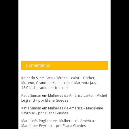
Comentários
Rolando S.
em
Sarau Elétrico – calor – Fischer,
Moreno, Grando e Katia – canja: Marmota Jazz –
18.01.14 – radioeletrica.com
Katia Suman
em
Mulheres da América cantam Michel
Legrand – por Eliana Guedes
Katia Suman
em
Mulheres da América – Madeleine
Peyroux – por Eliana Guedes
Maria Inês Pugliese
em
Mulheres da América –
Madeleine Peyroux – por Eliana Guedes