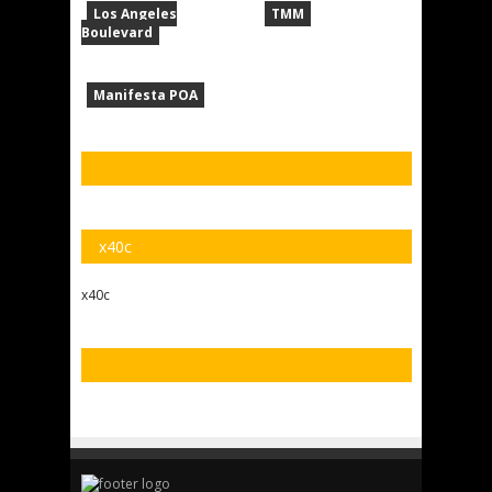
Los Angeles
TMM
Boulevard
Manifesta POA
x40c
x40c