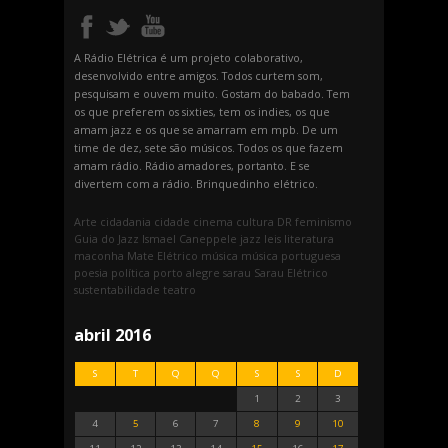
A Rádio Elétrica é um projeto colaborativo,
desenvolvido entre amigos. Todos curtem som,
pesquisam e ouvem muito. Gostam do babado. Tem
os que preferem os sixties, tem os indies, os que
amam jazz e os que se amarram em mpb. De um
time de dez, sete são músicos. Todos os que fazem
amam rádio. Rádio amadores, portanto. E se
divertem com a rádio. Brinquedinho elétrico.
Arte
cidadania
cidade
cinema
cultura
DR
feminismo
Guia do Jazz
Ismael Caneppele
jazz
leis
literatura
maconha
Mate Elétrico
música
música portuguesa
poesia
política
porto alegre
sarau
Sarau Elétrico
sustentabilidade
teatro
abril 2016
S
T
Q
Q
S
S
D
1
2
3
4
5
6
7
8
9
10