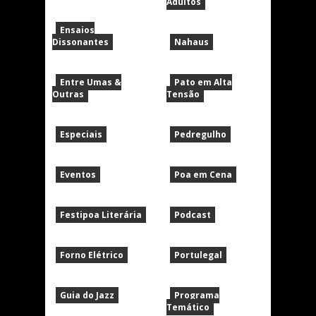
Adultos
Ensaios
Dissonantes
Nahaus
Entre Umas &
Pato em Alta
Outras
Tensão
Especiais
Pedregulho
Eventos
Poa em Cena
Festipoa Literária
Podcast
Forno Elétrico
Portulegal
Guia do Jazz
Programa
Temático