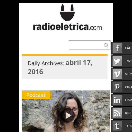
FA
abril 17,
TWI
Daily Archives:
2016
VE
PIN
Podcast
LIN
RSS
TU