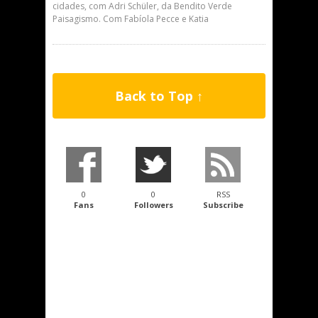
cidades, com Adri Schüler, da Bendito Verde
Paisagismo. Com Fabíola Pecce e Katia
Back to Top ↑
0
0
RSS
Fans
Followers
Subscribe