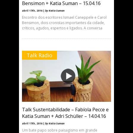
Bensimon + Katia Suman – 15.04.16
abril 17th, 2016 |
by Katia Suman
Encontro dos escritores Ismael Caneppele e Carol
Bensimon, dois cronistas importantes da cidade,
críticos, agudos, espertos e ligados. A conversa
Talk Radio
Talk Sustentabilidade – Fabíola Pecce e
Katia Suman + Adri Schüller – 14.04.16
abril 17th, 2016 |
by Katia Suman
Um bate papo sobre paisagismo em grande