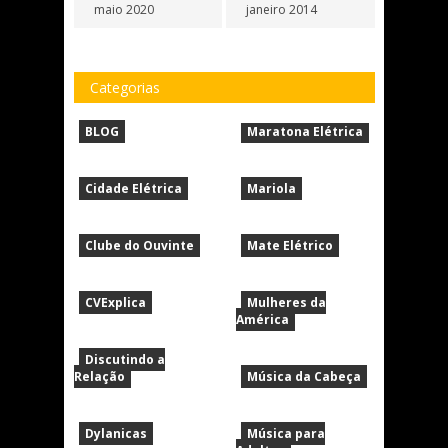
maio 2020
janeiro 2014
Categorias
BLOG
Maratona Elétrica
Cidade Elétrica
Mariola
Clube do Ouvinte
Mate Elétrico
CVExplica
Mulheres da
América
Discutindo a
Relação
Música da Cabeça
Dylanicas
Música para