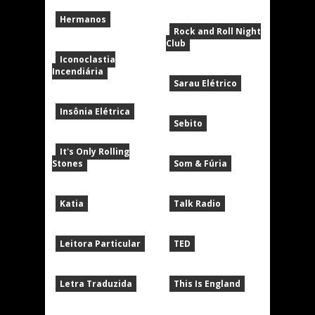
Hermanos
Rock and Roll Night
Club
Iconoclastia
Incendiária
Sarau Elétrico
Insônia Elétrica
Sebito
It's Only Rolling
Stones
Som & Fúria
Katia
Talk Radio
Leitora Particular
TED
Letra Traduzida
This Is England