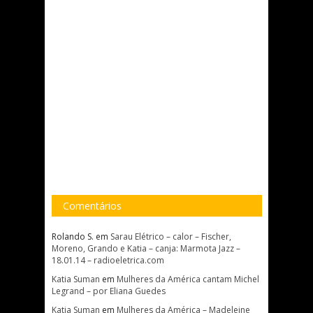
Comentários
Rolando S.
em
Sarau Elétrico – calor – Fischer,
Moreno, Grando e Katia – canja: Marmota Jazz –
18.01.14 – radioeletrica.com
Katia Suman
em
Mulheres da América cantam Michel
Legrand – por Eliana Guedes
Katia Suman
em
Mulheres da América – Madeleine