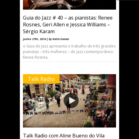
Guia do Jazz # 40 – as pianistas: Renee
Rosnes, Geri Allen e Jessica Williams –
Sérgio Karam
junho 27th, 2016 |
by Katia Suman
o Guia do Jazz apresenta o trabalho de três grandes
pianistas – três mulheres – do jazz contemporâneo:
Renee Rosnes,
Talk Radio
Talk Radio com Aline Bueno do Vila