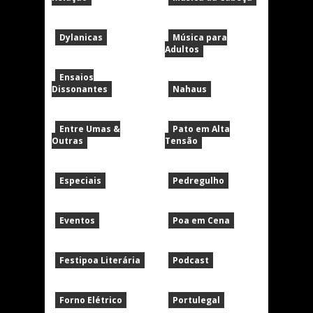
Dylanicas
Música para
Adultos
Ensaios
Dissonantes
Nahaus
Entre Umas &
Pato em Alta
Outras
Tensão
Especiais
Pedregulho
Eventos
Poa em Cena
Festipoa Literária
Podcast
Forno Elétrico
Portulegal