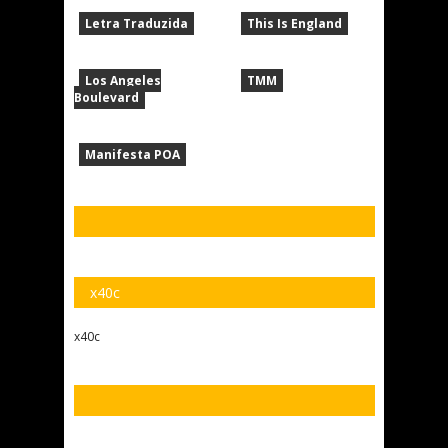
Letra Traduzida
This Is England
Los Angeles
TMM
Boulevard
Manifesta POA
x40c
x40c