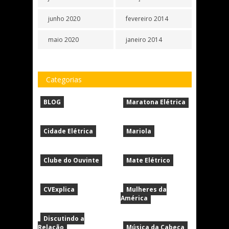
junho 2020
fevereiro 2014
maio 2020
janeiro 2014
Categorias
BLOG
Maratona Elétrica
Cidade Elétrica
Mariola
Clube do Ouvinte
Mate Elétrico
CVExplica
Mulheres da
América
Discutindo a
Relação
Música da Cabeça