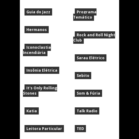
Guia do Jazz
Programa
Temático
Hermanos
Rock and Roll Night
Club
Iconoclastia
Incendiária
Sarau Elétrico
Insônia Elétrica
Sebito
It's Only Rolling
Stones
Som & Fúria
Katia
Talk Radio
Leitora Particular
TED