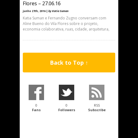
Flores – 27.06.16
junho 27th, 2016 |
by Katia Suman
Katia Suman e Fernando Zugno conversam com
Aline Bueno do Vila Flores sobre o projeto,
economia colaborativa, ruas, cidade, arquitetura,
Back to Top ↑
0
0
RSS
Fans
Followers
Subscribe