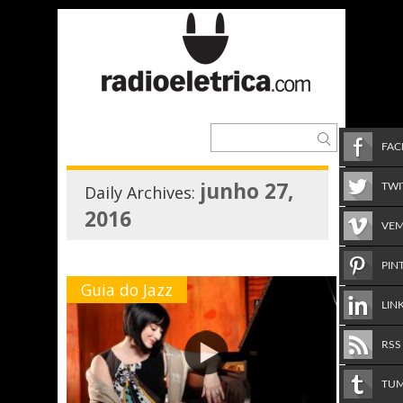
FA
junho 27,
TWI
Daily Archives:
2016
VE
PIN
Guia do Jazz
LIN
RSS
TU