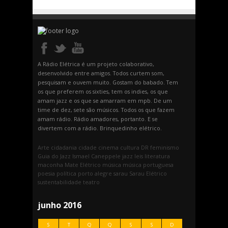
A Rádio Elétrica é um projeto colaborativo,
desenvolvido entre amigos. Todos curtem som,
pesquisam e ouvem muito. Gostam do babado. Tem
os que preferem os sixties, tem os indies, os que
amam jazz e os que se amarram em mpb. De um
time de dez, sete são músicos. Todos os que fazem
amam rádio. Rádio amadores, portanto. E se
divertem com a rádio. Brinquedinho elétrico.
Arte
cidadania
cidade
cinema
cultura
DR
feminismo
Guia do Jazz
Ismael Caneppele
jazz
leis
literatura
maconha
Mate Elétrico
música
música portuguesa
poesia
política
porto alegre
sarau
Sarau Elétrico
sustentabilidade
teatro
junho 2016
S
T
Q
Q
S
S
D