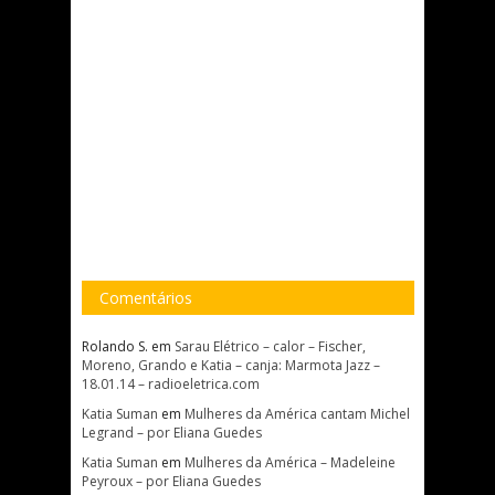
Comentários
Rolando S.
em
Sarau Elétrico – calor – Fischer,
Moreno, Grando e Katia – canja: Marmota Jazz –
18.01.14 – radioeletrica.com
Katia Suman
em
Mulheres da América cantam Michel
Legrand – por Eliana Guedes
Katia Suman
em
Mulheres da América – Madeleine
Peyroux – por Eliana Guedes