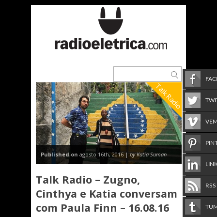
FA
Talk Radio
TWI
VE
PIN
Published on
agosto 16th, 2016 |
by Katia Suman
LIN
Talk Radio – Zugno,
RSS
Cinthya e Katia conversam
com Paula Finn – 16.08.16
TU