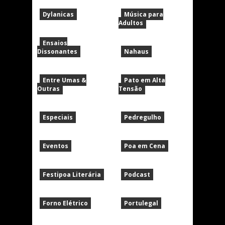
Dylanicas
Música para
Adultos
Ensaios
Dissonantes
Nahaus
Entre Umas &
Pato em Alta
Outras
Tensão
Especiais
Pedregulho
Eventos
Poa em Cena
Festipoa Literária
Podcast
Forno Elétrico
Portulegal