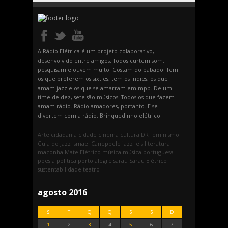
A Rádio Elétrica é um projeto colaborativo,
desenvolvido entre amigos. Todos curtem som,
pesquisam e ouvem muito. Gostam do babado. Tem
os que preferem os sixties, tem os indies, os que
amam jazz e os que se amarram em mpb. De um
time de dez, sete são músicos. Todos os que fazem
amam rádio. Rádio amadores, portanto. E se
divertem com a rádio. Brinquedinho elétrico.
Arte
cidadania
cidade
cinema
cultura
DR
feminismo
Guia do Jazz
Ismael Caneppele
jazz
leis
literatura
maconha
Mate Elétrico
música
música portuguesa
poesia
política
porto alegre
sarau
Sarau Elétrico
sustentabilidade
teatro
agosto 2016
S
T
Q
Q
S
S
D
1
2
3
4
5
6
7