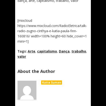
dança, arte, capitalismo, trabalho, valor
[mixcloud
https://www.mixcloud.com/RadioEletrica/talk-
radio-zugno-cinthya-e-katia-paula-finn-
160816/ width=100% height=60 hide_cover=1
mini=1]
Tags:
Arte
,
capitalismo
,
Dança
,
trabalho
,
valor
About the Author
Katia Suman