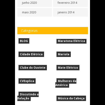
junho 2020
fevereiro 2014
maio 2020
janeiro 2014
Categorias
BLOG
Maratona Elétrica
Cidade Elétrica
Mariola
Clube do Ouvinte
Mate Elétrico
CVExplica
Mulheres da
América
Discutindo a
Relação
Música da Cabeça