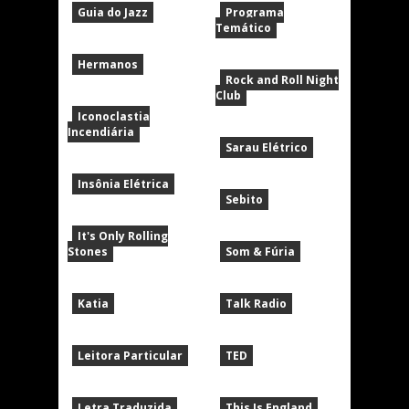
Guia do Jazz
Programa
Temático
Hermanos
Rock and Roll Night
Club
Iconoclastia
Incendiária
Sarau Elétrico
Insônia Elétrica
Sebito
It's Only Rolling
Stones
Som & Fúria
Katia
Talk Radio
Leitora Particular
TED
Letra Traduzida
This Is England