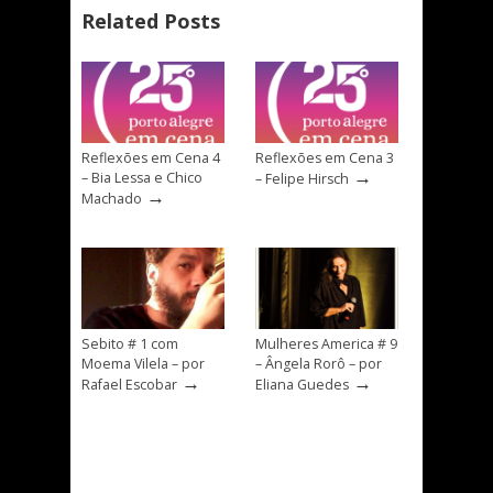
Related Posts
Reflexões em Cena 4
Reflexões em Cena 3
→
– Bia Lessa e Chico
– Felipe Hirsch
→
Machado
Sebito # 1 com
Mulheres America # 9
Moema Vilela – por
– Ângela Rorô – por
→
→
Rafael Escobar
Eliana Guedes