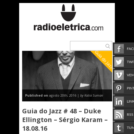
FA
Guia do Jazz
TWI
VE
PIN
Published on
agosto 20th, 2016 |
by Katia Suman
LIN
Guia do Jazz # 48 – Duke
RSS
Ellington – Sérgio Karam –
18.08.16
TU