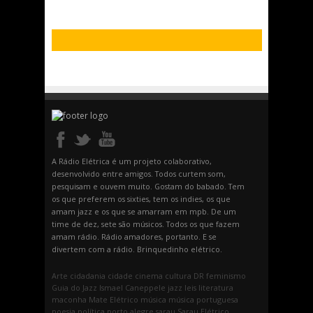
A Rádio Elétrica é um projeto colaborativo,
desenvolvido entre amigos. Todos curtem som,
pesquisam e ouvem muito. Gostam do babado. Tem
os que preferem os sixties, tem os indies, os que
amam jazz e os que se amarram em mpb. De um
time de dez, sete são músicos. Todos os que fazem
amam rádio. Rádio amadores, portanto. E se
divertem com a rádio. Brinquedinho elétrico.
Arte
cidadania
cidade
cinema
cultura
DR
feminismo
Guia do Jazz
Ismael Caneppele
jazz
leis
literatura
maconha
Mate Elétrico
música
música portuguesa
poesia
política
porto alegre
sarau
Sarau Elétrico