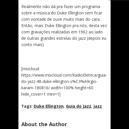
Realmente não dá pra fazer um programa
sobre a música do Duke Ellington sem ficar
com vontade de ouvir muito mais do cara.
Então, mais Duke Ellington pra nós, desta vez
com gravações realizadas em 1962 ao lado
de outras grandes estrelas do jazz (depois eu
conto mais).
[mixcloud
https://www.mixcloud.com/RadioEletrica/guia-
do-jazz-48-duke-ellington-s%C3%A9rgio-
karam-180816/ width=100% height=60
hide_cover=1 mini=1]
Tags:
Duke Ellington
,
Guia do Jazz
,
jazz
About the Author