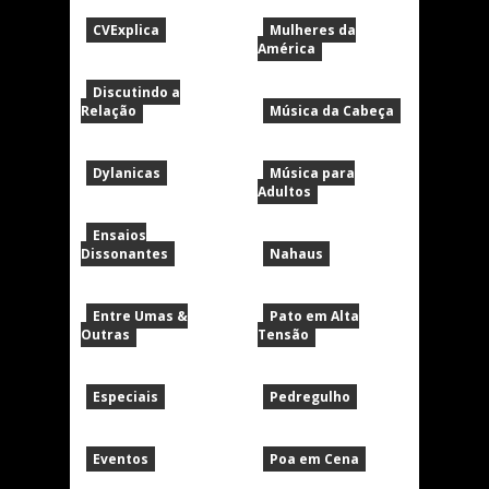
CVExplica
Mulheres da
América
Discutindo a
Relação
Música da Cabeça
Dylanicas
Música para
Adultos
Ensaios
Dissonantes
Nahaus
Entre Umas &
Pato em Alta
Outras
Tensão
Especiais
Pedregulho
Eventos
Poa em Cena