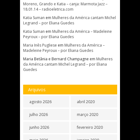
Moreno, Grando e Katia – canja: Marmota Jazz –
18.01.14 – radioeletrica.com
Katia Suman
em
Mulheres da América cantam Michel
Legrand – por Eliana Guedes
Katia Suman
em
Mulheres da América – Madeleine
Peyroux – por Eliana Guedes
Maria Inês Pugliese
em
Mulheres da América –
Madeleine Peyroux – por Eliana Guedes
Maria Betânia e Bernard Champagne
em
Mulheres
da América cantam Michel Legrand – por Eliana
Guedes
Arquivos
agosto 2026
abril 2020
julho 2026
março 2020
junho 2026
fevereiro 2020