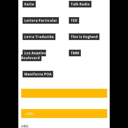
Katia
Talk Radio
Leitora Particular
TED
Letra Traduzida
This Is England
Los Angeles
TMM
Boulevard
Manifesta POA
x40c
x40c