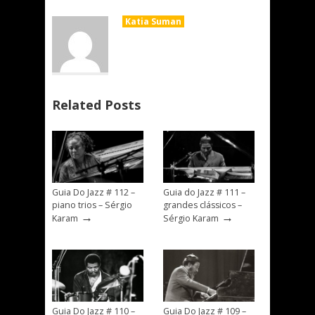
Katia Suman
Related Posts
Guia Do Jazz # 112 –
Guia do Jazz # 111 –
piano trios – Sérgio
grandes clássicos –
→
→
Karam
Sérgio Karam
Guia Do Jazz # 110 –
Guia Do Jazz # 109 –