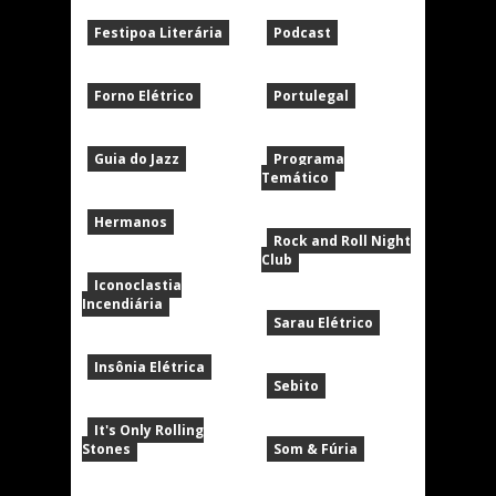
Festipoa Literária
Podcast
Forno Elétrico
Portulegal
Guia do Jazz
Programa
Temático
Hermanos
Rock and Roll Night
Club
Iconoclastia
Incendiária
Sarau Elétrico
Insônia Elétrica
Sebito
It's Only Rolling
Stones
Som & Fúria