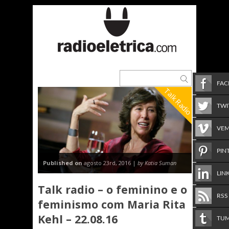
FA
Talk Radio
TWI
VE
PIN
Published on
agosto 23rd, 2016 |
by Katia Suman
LIN
Talk radio – o feminino e o
RSS
feminismo com Maria Rita
Kehl – 22.08.16
TU