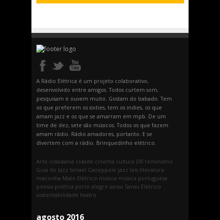
A Rádio Elétrica é um projeto colaborativo,
desenvolvido entre amigos. Todos curtem som,
pesquisam e ouvem muito. Gostam do babado. Tem
os que preferem os sixties, tem os indies, os que
amam jazz e os que se amarram em mpb. De um
time de dez, sete são músicos. Todos os que fazem
amam rádio. Rádio amadores, portanto. E se
divertem com a rádio. Brinquedinho elétrico.
Arte
cidadania
cidade
cinema
cultura
DR
feminismo
Guia do Jazz
Ismael Caneppele
jazz
leis
literatura
maconha
Mate Elétrico
música
música portuguesa
poesia
política
porto alegre
sarau
Sarau Elétrico
sustentabilidade
teatro
agosto 2016