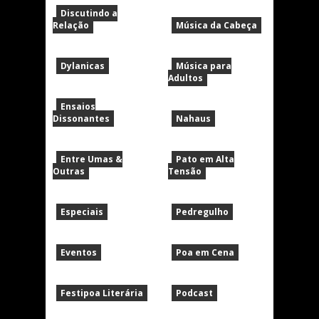
Discutindo a
Relação
Música da Cabeça
Dylanicas
Música para
Adultos
Ensaios
Dissonantes
Nahaus
Entre Umas &
Pato em Alta
Outras
Tensão
Especiais
Pedregulho
Eventos
Poa em Cena
Festipoa Literária
Podcast