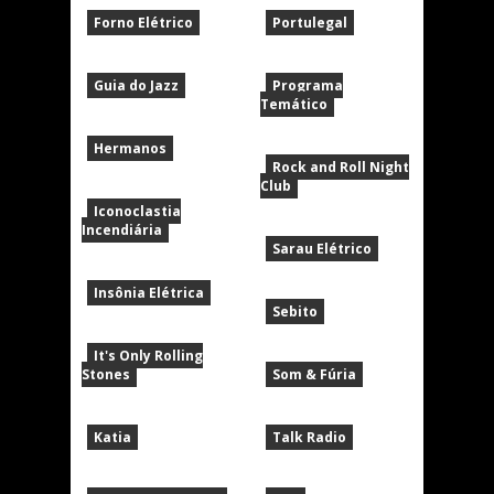
Forno Elétrico
Portulegal
Guia do Jazz
Programa
Temático
Hermanos
Rock and Roll Night
Club
Iconoclastia
Incendiária
Sarau Elétrico
Insônia Elétrica
Sebito
It's Only Rolling
Stones
Som & Fúria
Katia
Talk Radio