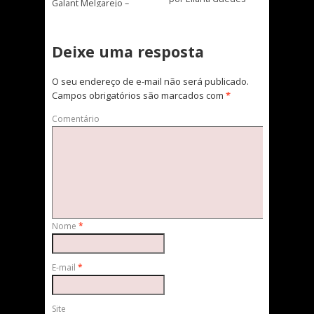
Galant Melgarejo –
→
→
04.07.2018
Deixe uma resposta
O seu endereço de e-mail não será publicado.
Campos obrigatórios são marcados com
*
Comentário
Nome
*
E-mail
*
Site