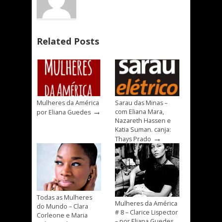
Related Posts
Mulheres da América
Sarau das Minas –
→
com Eliana Mara,
por Eliana Guedes
Nazareth Hassen e
Katia Suman. canja:
→
Thays Prado
Todas as Mulheres
Mulheres da América
do Mundo – Clara
# 8 – Clarice Lispector
Corleone e Maria
– por Eliana Guedes