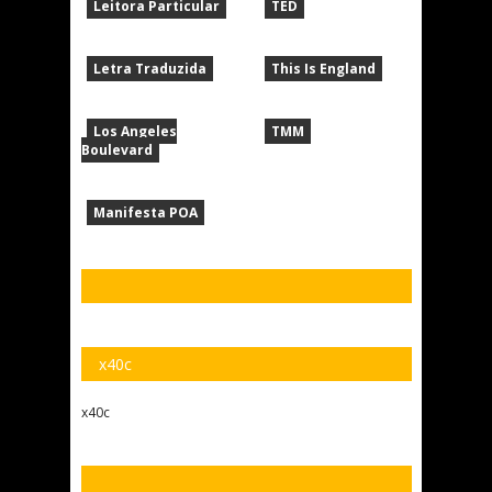
Leitora Particular
TED
Letra Traduzida
This Is England
Los Angeles
TMM
Boulevard
Manifesta POA
x40c
x40c