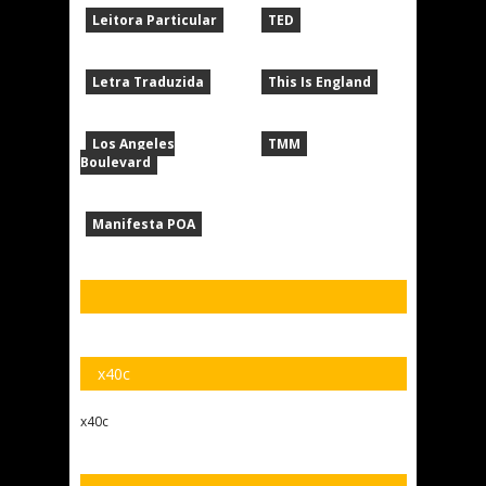
Leitora Particular
TED
Letra Traduzida
This Is England
Los Angeles
TMM
Boulevard
Manifesta POA
x40c
x40c