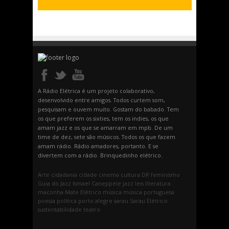
A Rádio Elétrica é um projeto colaborativo,
desenvolvido entre amigos. Todos curtem som,
pesquisam e ouvem muito. Gostam do babado. Tem
os que preferem os sixties, tem os indies, os que
amam jazz e os que se amarram em mpb. De um
time de dez, sete são músicos. Todos os que fazem
amam rádio. Rádio amadores, portanto. E se
divertem com a rádio. Brinquedinho elétrico.
Arte
cidadania
cidade
cinema
cultura
DR
feminismo
Guia do Jazz
Ismael Caneppele
jazz
leis
literatura
maconha
Mate Elétrico
música
música portuguesa
poesia
política
porto alegre
sarau
Sarau Elétrico
sustentabilidade
teatro