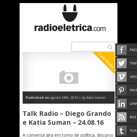
FA
Talk Radio
TWI
VE
PIN
Published on
agosto 24th, 2016 |
by Katia Suman
LIN
Talk Radio – Diego Grando
RSS
e Katia Suman – 24.08.16
TU
A conversa gira em torno de política, discurso