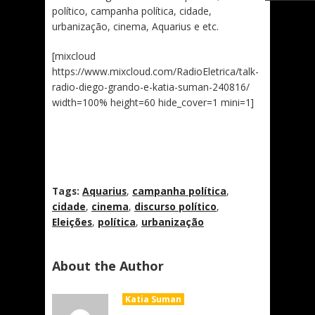
político, campanha política, cidade,
urbanização, cinema, Aquarius e etc.
[mixcloud
https://www.mixcloud.com/RadioEletrica/talk-
radio-diego-grando-e-katia-suman-240816/
width=100% height=60 hide_cover=1 mini=1]
Tags:
Aquarius
,
campanha política
,
cidade
,
cinema
,
discurso político
,
Eleições
,
política
,
urbanização
About the Author
Katia Suman