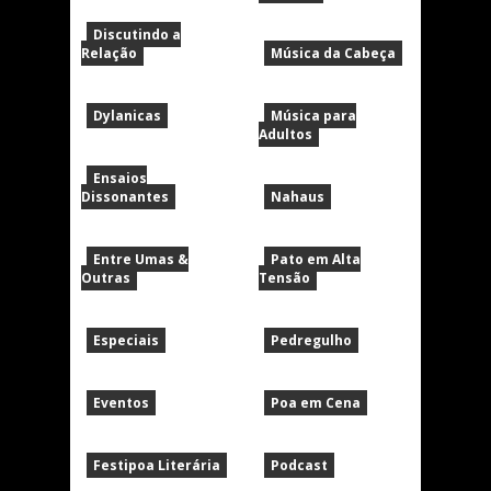
Discutindo a
Relação
Música da Cabeça
Dylanicas
Música para
Adultos
Ensaios
Dissonantes
Nahaus
Entre Umas &
Pato em Alta
Outras
Tensão
Especiais
Pedregulho
Eventos
Poa em Cena
Festipoa Literária
Podcast