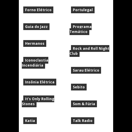
Forno Elétrico
Portulegal
Guia do Jazz
Programa
Temático
Hermanos
Rock and Roll Night
Club
Iconoclastia
Incendiária
Sarau Elétrico
Insônia Elétrica
Sebito
It's Only Rolling
Stones
Som & Fúria
Katia
Talk Radio