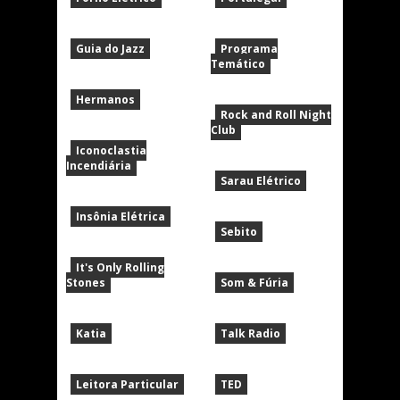
Guia do Jazz
Programa
Temático
Hermanos
Rock and Roll Night
Club
Iconoclastia
Incendiária
Sarau Elétrico
Insônia Elétrica
Sebito
It's Only Rolling
Stones
Som & Fúria
Katia
Talk Radio
Leitora Particular
TED