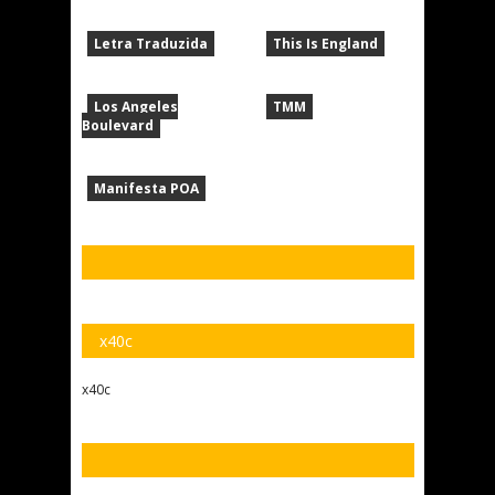
Letra Traduzida
This Is England
Los Angeles
TMM
Boulevard
Manifesta POA
x40c
x40c