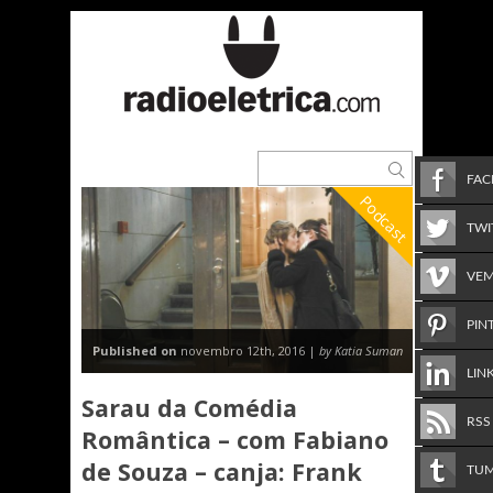
FA
Podcast
TWI
VE
PIN
Published on
novembro 12th, 2016 |
by Katia Suman
LIN
Sarau da Comédia
RSS
Romântica – com Fabiano
de Souza – canja: Frank
TU