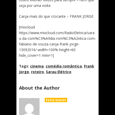
seja por uma noite.
Canja mais do que crocante – FRANK
JORGE
[mixcloud
https://www.mixcloud.com/RadioEletrica/sara
u-da-com%C3%A9dia-rom%C3%A2ntica-com-
fabiano-de-souza-canja-frank-jorge-
13092016/ width=100% height=60
hide_cover=1 mini=1]
Tags:
cinema
,
comédia romântica
,
Frank
Jorge
,
roteiro
,
Sarau Elétrico
About the Author
Katia Suman