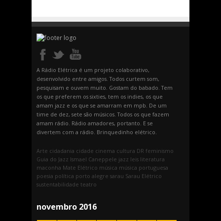
A Rádio Elétrica é um projeto colaborativo,
desenvolvido entre amigos. Todos curtem som,
pesquisam e ouvem muito. Gostam do babado. Tem
os que preferem os sixties, tem os indies, os que
amam jazz e os que se amarram em mpb. De um
time de dez, sete são músicos. Todos os que fazem
amam rádio. Rádio amadores, portanto. E se
divertem com a rádio. Brinquedinho elétrico.
Arte
cidadania
cidade
cinema
cultura
DR
feminismo
Guia do Jazz
Ismael Caneppele
jazz
leis
literatura
maconha
Mate Elétrico
música
música portuguesa
poesia
política
porto alegre
sarau
Sarau Elétrico
sustentabilidade
teatro
novembro 2016