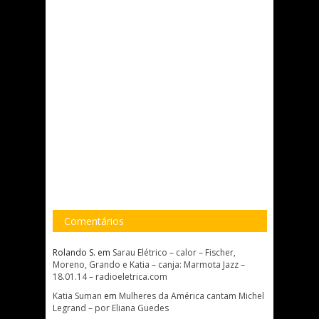
Comentários
Rolando S.
em
Sarau Elétrico – calor – Fischer,
Moreno, Grando e Katia – canja: Marmota Jazz –
18.01.14 – radioeletrica.com
Katia Suman
em
Mulheres da América cantam Michel
Legrand – por Eliana Guedes