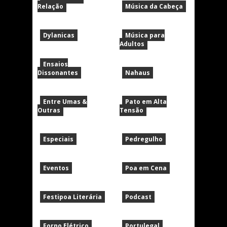
Relação
Música da Cabeça
Dylanicas
Música para
Adultos
Ensaios
Dissonantes
Nahaus
Entre Umas &
Pato em Alta
Outras
Tensão
Especiais
Pedregulho
Eventos
Poa em Cena
Festipoa Literária
Podcast
Forno Elétrico
Portulegal