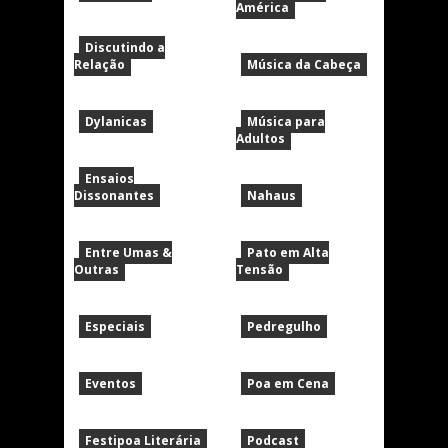
América
Discutindo a
Relação
Música da Cabeça
Dylanicas
Música para
Adultos
Ensaios
Dissonantes
Nahaus
Entre Umas &
Pato em Alta
Outras
Tensão
Especiais
Pedregulho
Eventos
Poa em Cena
Festipoa Literária
Podcast