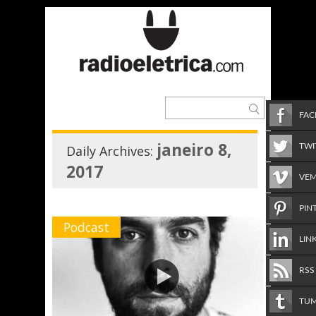
FA
janeiro 8,
TWI
Daily Archives:
2017
VE
PIN
Podcast
LIN
RSS
TU