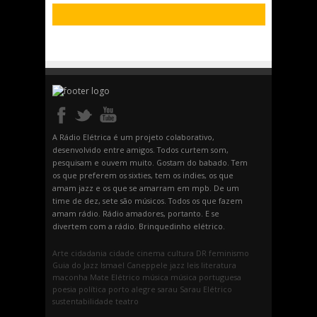
A Rádio Elétrica é um projeto colaborativo,
desenvolvido entre amigos. Todos curtem som,
pesquisam e ouvem muito. Gostam do babado. Tem
os que preferem os sixties, tem os indies, os que
amam jazz e os que se amarram em mpb. De um
time de dez, sete são músicos. Todos os que fazem
amam rádio. Rádio amadores, portanto. E se
divertem com a rádio. Brinquedinho elétrico.
Arte
cidadania
cidade
cinema
cultura
DR
feminismo
Guia do Jazz
Ismael Caneppele
jazz
leis
literatura
maconha
Mate Elétrico
música
música portuguesa
poesia
política
porto alegre
sarau
Sarau Elétrico
sustentabilidade
teatro