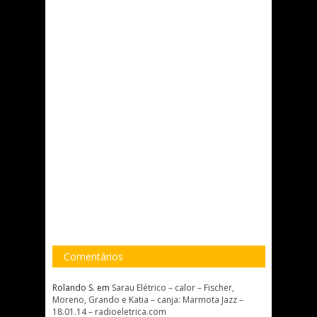
Comentários
Rolando S.
em
Sarau Elétrico – calor – Fischer,
Moreno, Grando e Katia – canja: Marmota Jazz –
18.01.14 – radioeletrica.com