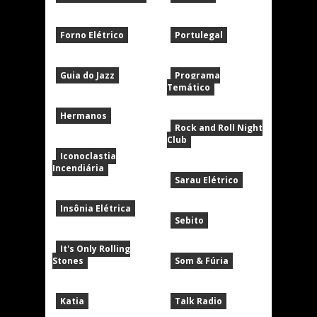
Forno Elétrico
Portulegal
Guia do Jazz
Programa
Temático
Hermanos
Rock and Roll Night
Club
Iconoclastia
Incendiária
Sarau Elétrico
Insônia Elétrica
Sebito
It's Only Rolling
Stones
Som & Fúria
Katia
Talk Radio