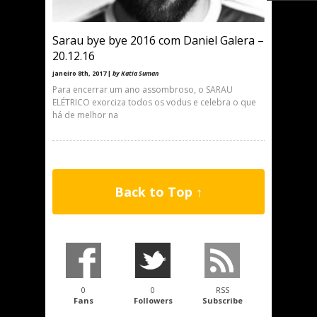
Sarau bye bye 2016 com Daniel Galera –
20.12.16
janeiro 8th, 2017 |
by Katia Suman
Para encerrar um ano assombroso, o SARAU
ELÉTRICO exorciza todos os vodus e celebra o que
há de melhor na
Back to Top ↑
0
0
RSS
Fans
Followers
Subscribe