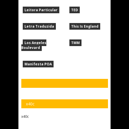
Leitora Particular
TED
Letra Traduzida
This Is England
Los Angeles
TMM
Boulevard
Manifesta POA
x40c
x40c