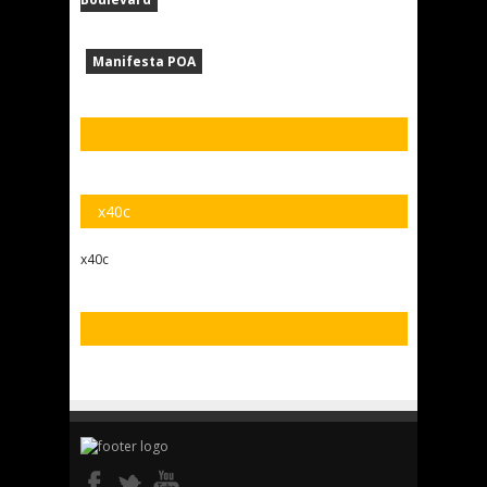
Manifesta POA
x40c
x40c