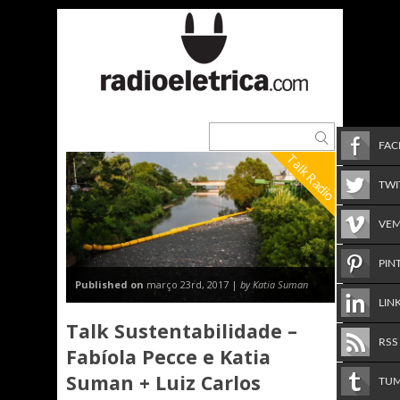
FA
Talk Radio
TWI
VE
PIN
Published on
março 23rd, 2017 |
by Katia Suman
LIN
Talk Sustentabilidade –
RSS
Fabíola Pecce e Katia
Suman + Luiz Carlos
TU