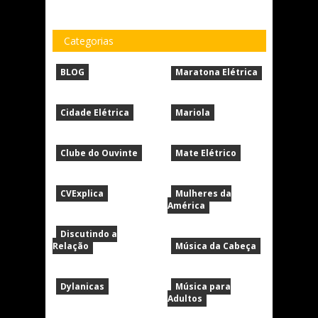
Categorias
BLOG
Maratona Elétrica
Cidade Elétrica
Mariola
Clube do Ouvinte
Mate Elétrico
CVExplica
Mulheres da
América
Discutindo a
Relação
Música da Cabeça
Dylanicas
Música para
Adultos