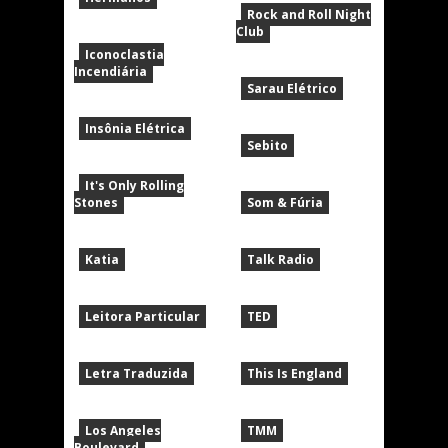
Rock and Roll Night
Club
Iconoclastia
Incendiária
Sarau Elétrico
Insônia Elétrica
Sebito
It's Only Rolling
Stones
Som & Fúria
Katia
Talk Radio
Leitora Particular
TED
Letra Traduzida
This Is England
Los Angeles
TMM
Boulevard