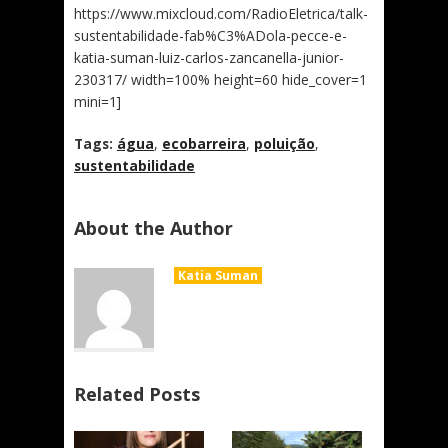
https://www.mixcloud.com/RadioEletrica/talk-
sustentabilidade-fab%C3%ADola-pecce-e-
katia-suman-luiz-carlos-zancanella-junior-
230317/ width=100% height=60 hide_cover=1
mini=1]
Tags:
água
,
ecobarreira
,
poluição
,
sustentabilidade
About the Author
Katia Suman
Related Posts