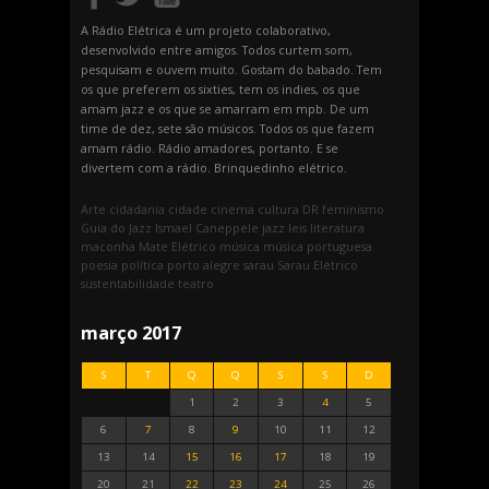
A Rádio Elétrica é um projeto colaborativo,
desenvolvido entre amigos. Todos curtem som,
pesquisam e ouvem muito. Gostam do babado. Tem
os que preferem os sixties, tem os indies, os que
amam jazz e os que se amarram em mpb. De um
time de dez, sete são músicos. Todos os que fazem
amam rádio. Rádio amadores, portanto. E se
divertem com a rádio. Brinquedinho elétrico.
Arte
cidadania
cidade
cinema
cultura
DR
feminismo
Guia do Jazz
Ismael Caneppele
jazz
leis
literatura
maconha
Mate Elétrico
música
música portuguesa
poesia
política
porto alegre
sarau
Sarau Elétrico
sustentabilidade
teatro
março 2017
S
T
Q
Q
S
S
D
1
2
3
4
5
6
7
8
9
10
11
12
13
14
15
16
17
18
19
20
21
22
23
24
25
26