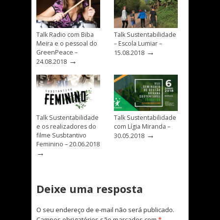
Talk Radio com Biba
Talk Sustentabilidade
Meira e o pessoal do
– Escola Lumiar –
→
GreenPeace –
15.08.2018
→
24.08.2018
Talk Sustentabilidade
Talk Sustentabilidade
e os realizadores do
com Lígia Miranda –
→
filme Susbtantivo
30.05.2018
Feminino – 20.06.2018
→
Deixe uma resposta
O seu endereço de e-mail não será publicado.
Campos obrigatórios são marcados com
*