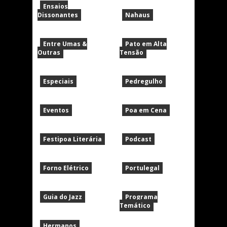
Ensaios
Dissonantes
Nahaus
Entre Umas &
Pato em Alta
Outras
Tensão
Especiais
Pedregulho
Eventos
Poa em Cena
Festipoa Literária
Podcast
Forno Elétrico
Portulegal
Guia do Jazz
Programa
Temático
Hermanos