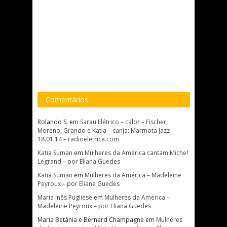
Comentários
Rolando S.
em
Sarau Elétrico – calor – Fischer,
Moreno, Grando e Katia – canja: Marmota Jazz –
18.01.14 – radioeletrica.com
Katia Suman
em
Mulheres da América cantam Michel
Legrand – por Eliana Guedes
Katia Suman
em
Mulheres da América – Madeleine
Peyroux – por Eliana Guedes
Maria Inês Pugliese
em
Mulheres da América –
Madeleine Peyroux – por Eliana Guedes
Maria Betânia e Bernard Champagne
em
Mulheres