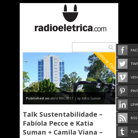
Maratona Elétrica
FA
TWI
VE
PIN
Published on
abril 9th, 2017 |
by Katia Suman
LIN
Talk Sustentabilidade –
RSS
Fabíola Pecce e Katia
Suman + Camila Viana –
TU