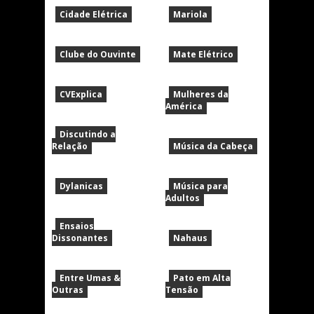
Cidade Elétrica
Mariola
Clube do Ouvinte
Mate Elétrico
CVExplica
Mulheres da
América
Discutindo a
Relação
Música da Cabeça
Dylanicas
Música para
Adultos
Ensaios
Dissonantes
Nahaus
Entre Umas &
Pato em Alta
Outras
Tensão