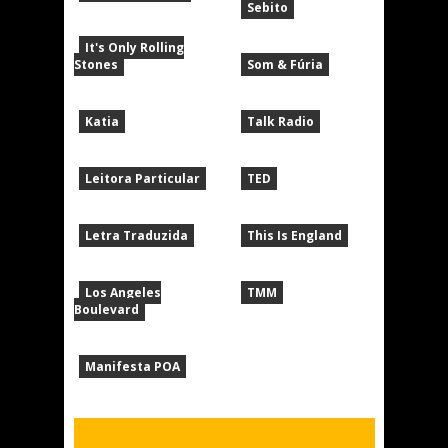
Sebito
It's Only Rolling
Stones
Som & Fúria
Katia
Talk Radio
Leitora Particular
TED
Letra Traduzida
This Is England
Los Angeles
TMM
Boulevard
Manifesta POA