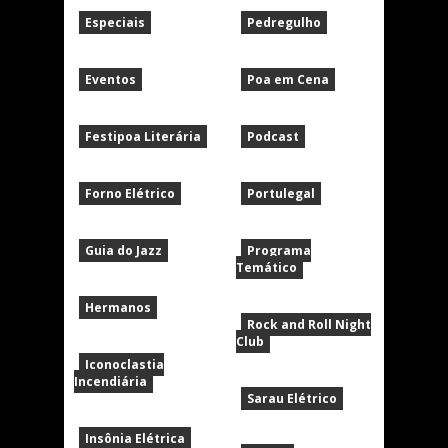
Especiais
Pedregulho
Eventos
Poa em Cena
Festipoa Literária
Podcast
Forno Elétrico
Portulegal
Guia do Jazz
Programa
Temático
Hermanos
Rock and Roll Night
Club
Iconoclastia
Incendiária
Sarau Elétrico
Insônia Elétrica