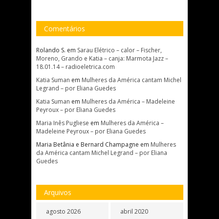
Comentários
Rolando S.
em
Sarau Elétrico – calor – Fischer,
Moreno, Grando e Katia – canja: Marmota Jazz –
18.01.14 – radioeletrica.com
Katia Suman
em
Mulheres da América cantam Michel
Legrand – por Eliana Guedes
Katia Suman
em
Mulheres da América – Madeleine
Peyroux – por Eliana Guedes
Maria Inês Pugliese
em
Mulheres da América –
Madeleine Peyroux – por Eliana Guedes
Maria Betânia e Bernard Champagne
em
Mulheres
da América cantam Michel Legrand – por Eliana
Guedes
Arquivos
agosto 2026
abril 2020