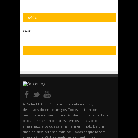
x40c
x40c
A Rádio Elétrica é um projeto colaborativo,
desenvolvido entre amigos. Todos curtem som,
pesquisam e ouvem muito. Gostam do babado. Tem
os que preferem os sixties, tem os indies, os que
amam jazz e os que se amarram em mpb. De um
time de dez, sete são músicos. Todos os que fazem
amam rádio. Rádio amadores, portanto. E se