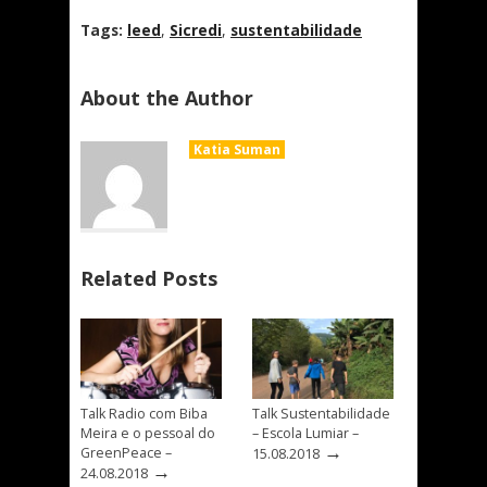
Tags:
leed
,
Sicredi
,
sustentabilidade
About the Author
Katia Suman
Related Posts
Talk Radio com Biba
Talk Sustentabilidade
Meira e o pessoal do
– Escola Lumiar –
→
GreenPeace –
15.08.2018
→
24.08.2018