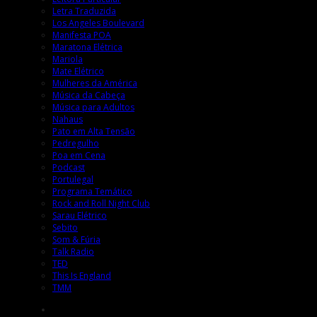
Letra Traduzida
Los Angeles Boulevard
Manifesta POA
Maratona Elétrica
Mariola
Mate Elétrico
Mulheres da América
Música da Cabeça
Música para Adultos
Nahaus
Pato em Alta Tensão
Pedregulho
Poa em Cena
Podcast
Portulegal
Programa Temático
Rock and Roll Night Club
Sarau Elétrico
Sebito
Som & Fúria
Talk Radio
TED
This Is England
TMM