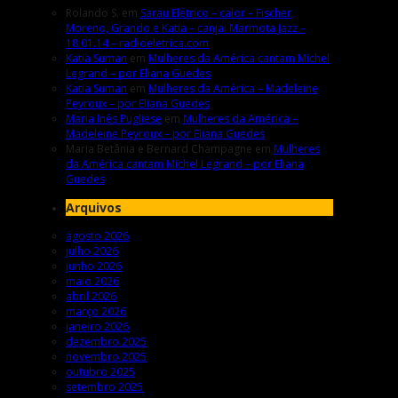
Rolando S.
em
Sarau Elétrico – calor – Fischer,
Moreno, Grando e Katia – canja: Marmota Jazz –
18.01.14 – radioeletrica.com
Katia Suman
em
Mulheres da América cantam Michel
Legrand – por Eliana Guedes
Katia Suman
em
Mulheres da América – Madeleine
Peyroux – por Eliana Guedes
Maria Inês Pugliese
em
Mulheres da América –
Madeleine Peyroux – por Eliana Guedes
Maria Betânia e Bernard Champagne
em
Mulheres
da América cantam Michel Legrand – por Eliana
Guedes
Arquivos
agosto 2026
julho 2026
junho 2026
maio 2026
abril 2026
março 2026
janeiro 2026
dezembro 2025
novembro 2025
outubro 2025
setembro 2025