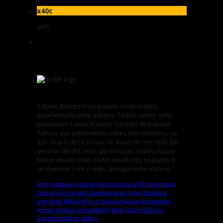
x40c
x40c
A Rádio Elétrica é um projeto colaborativo,
desenvolvido entre amigos. Todos curtem som,
pesquisam e ouvem muito. Gostam do babado.
Tem os que preferem os sixties, tem os indies, os
que amam jazz e os que se amarram em mpb. De
um time de dez, sete são músicos. Todos os que
fazem amam rádio. Rádio amadores, portanto. E
se divertem com a rádio. Brinquedinho elétrico.
Arte
cidadania
cidade
cinema
cultura
DR
feminismo
Guia do Jazz
Ismael Caneppele
jazz
leis
literatura
maconha
Mate Elétrico
música
música portuguesa
poesia
política
porto alegre
sarau
Sarau Elétrico
sustentabilidade
teatro