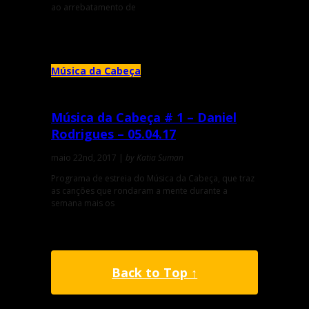
ao arrebatamento de
Música da Cabeça
Música da Cabeça # 1 – Daniel
Rodrigues – 05.04.17
maio 22nd, 2017 |
by Katia Suman
Programa de estreia do Música da Cabeça, que traz
as canções que rondaram a mente durante a
semana mais os
Back to Top ↑