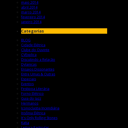
maio 2014
abril 2014
março 2014
fevereiro 2014
janeiro 2014
Categorias
BLOG
Cidade Elétrica
Clube do Ouvinte
CVExplica
Discutindo a Relação
Dylanicas
Ensaios Dissonantes
Entre Umas & Outras
Especiais
Eventos
Festipoa Literária
Forno Elétrico
Guia do Jazz
Hermanos
Iconoclastia Incendiária
Insônia Elétrica
It's Only Rolling Stones
Katia
Leitora Particular