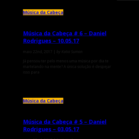
Música da Cabeça
Música da Cabeça # 6 – Daniel
Rodrigues – 10.05.17
maio 22nd, 2017 |
by Katia Suman
Já pensou ter pelo menos uma música por dia te
martelando na mente? A única solução é despejar
isso para
Música da Cabeça
Música da Cabeça # 5 – Daniel
Rodrigues – 03.05.17