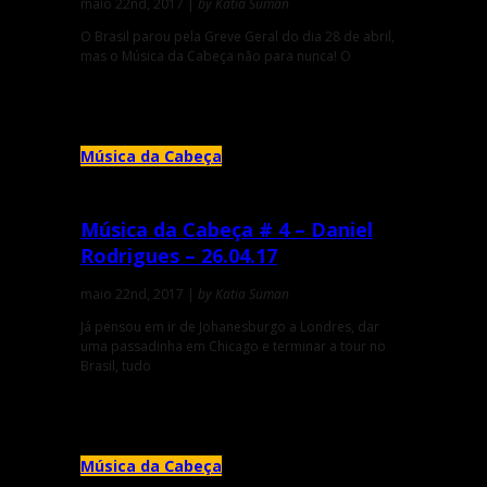
maio 22nd, 2017 |
by Katia Suman
O Brasil parou pela Greve Geral do dia 28 de abril,
mas o Música da Cabeça não para nunca! O
Música da Cabeça
Música da Cabeça # 4 – Daniel
Rodrigues – 26.04.17
maio 22nd, 2017 |
by Katia Suman
Já pensou em ir de Johanesburgo a Londres, dar
uma passadinha em Chicago e terminar a tour no
Brasil, tudo
Música da Cabeça