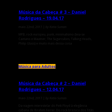
Música da Cabeça # 3 – Daniel
Rodrigues – 19.04.17
maio 22nd, 2017 |
by Katia Suman
MPB, rock europeu, punk, minimalismo (leia-se
Caetano e Mautner, The Sugarcubes, Talking Heads,
Philip Glass) e muito mais dessa coisa
Música para Adultos
Música da Cabeça # 2 – Daniel
Rodrigues – 12.04.17
maio 22nd, 2017 |
by Katia Suman
Da viagem interestelar do Pink Floyd à elegância
cubana de Ibrahim Ferrer. Do rock brazuca dos Titãs