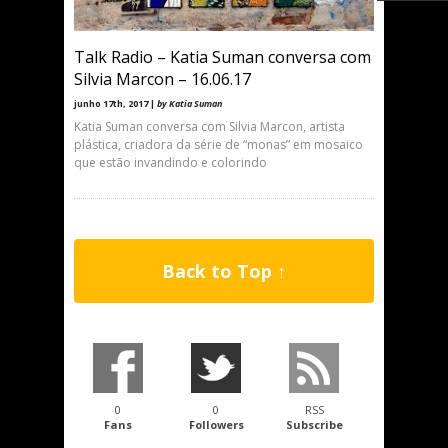
Talk Radio – Katia Suman conversa com
Silvia Marcon – 16.06.17
junho 17th, 2017 |
by Katia Suman
Katia Suman conversa com Silvia Marcon, artista
plástica, criadora da série de “monas” em mosaico
que estão invandindo e colorindo
Back to Top ↑
0
0
RSS
Fans
Followers
Subscribe