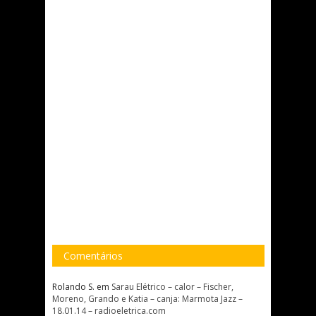
Comentários
Rolando S.
em
Sarau Elétrico – calor – Fischer,
Moreno, Grando e Katia – canja: Marmota Jazz –
18.01.14 – radioeletrica.com