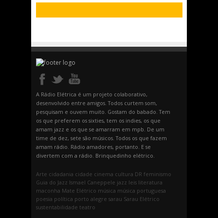
A Rádio Elétrica é um projeto colaborativo,
desenvolvido entre amigos. Todos curtem som,
pesquisam e ouvem muito. Gostam do babado. Tem
os que preferem os sixties, tem os indies, os que
amam jazz e os que se amarram em mpb. De um
time de dez, sete são músicos. Todos os que fazem
amam rádio. Rádio amadores, portanto. E se
divertem com a rádio. Brinquedinho elétrico.
Arte
cidadania
cidade
cinema
cultura
DR
feminismo
Guia do Jazz
Ismael Caneppele
jazz
leis
literatura
maconha
Mate Elétrico
música
música portuguesa
poesia
política
porto alegre
sarau
Sarau Elétrico
sustentabilidade
teatro