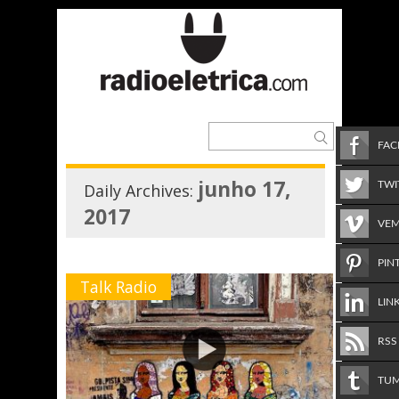
FA
junho 17,
TWI
Daily Archives:
2017
VE
PIN
Talk Radio
LIN
RSS
TU