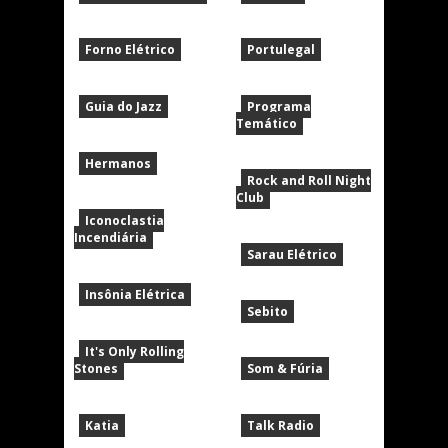
Forno Elétrico
Portulegal
Guia do Jazz
Programa
Temático
Hermanos
Rock and Roll Night
Club
Iconoclastia
Incendiária
Sarau Elétrico
Insônia Elétrica
Sebito
It's Only Rolling
Stones
Som & Fúria
Katia
Talk Radio