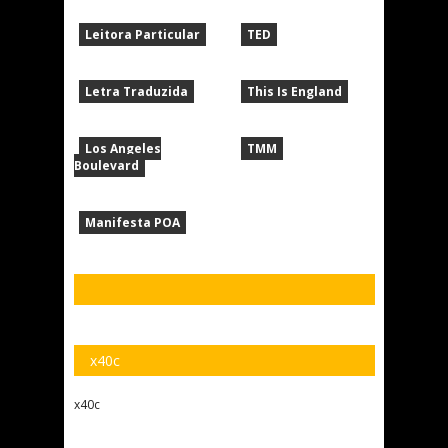
Leitora Particular
TED
Letra Traduzida
This Is England
Los Angeles
TMM
Boulevard
Manifesta POA
x40c
x40c