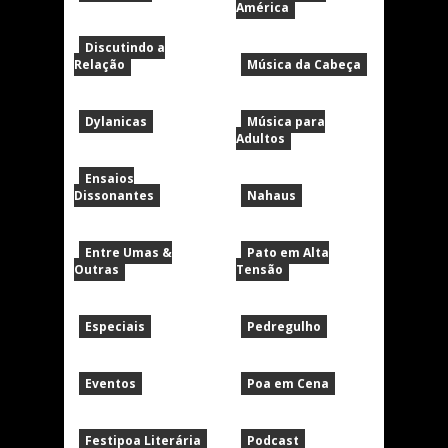
América
Discutindo a
Relação
Música da Cabeça
Dylanicas
Música para
Adultos
Ensaios
Dissonantes
Nahaus
Entre Umas &
Pato em Alta
Outras
Tensão
Especiais
Pedregulho
Eventos
Poa em Cena
Festipoa Literária
Podcast