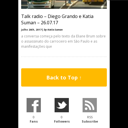
Talk radio – Diego Grando e Katia
Suman – 26.07.17
julho 26th, 2017 |
by Katia Suman
a conversa começa pelo texto da Eliane Brum sobre
o assassinato do carroceiro em São Paulo e as
manifestações que
Back to Top ↑
0
0
RSS
Fans
Followers
Subscribe