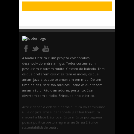
A Rádio Elétrica é um projeto colaborativo,
desenvolvido entre amigos. Todos curtem som,
pesquisam e ouvem muito. Gostam do babado. Tem
os que preferem os sixties, tem os indies, os que
amam jazz e os que se amarram em mpb. De um
time de dez, sete são músicos. Todos os que fazem
amam rádio. Rádio amadores, portanto. E se
divertem com a rádio. Brinquedinho elétrico.
Arte
cidadania
cidade
cinema
cultura
DR
feminismo
Guia do Jazz
Ismael Caneppele
jazz
leis
literatura
maconha
Mate Elétrico
música
música portuguesa
poesia
política
porto alegre
sarau
Sarau Elétrico
sustentabilidade
teatro