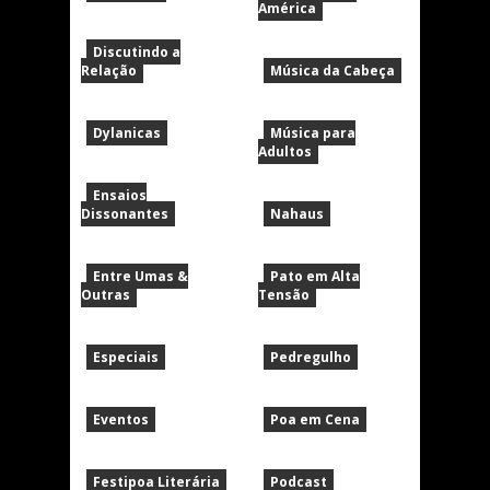
América
Discutindo a
Relação
Música da Cabeça
Dylanicas
Música para
Adultos
Ensaios
Dissonantes
Nahaus
Entre Umas &
Pato em Alta
Outras
Tensão
Especiais
Pedregulho
Eventos
Poa em Cena
Festipoa Literária
Podcast