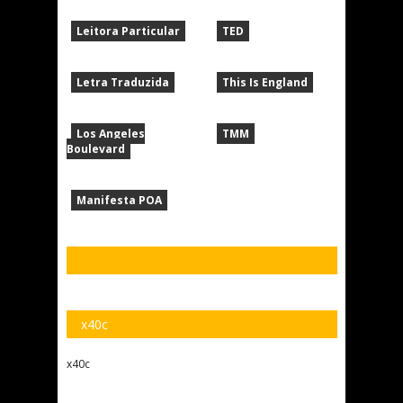
Leitora Particular
TED
Letra Traduzida
This Is England
Los Angeles
TMM
Boulevard
Manifesta POA
x40c
x40c