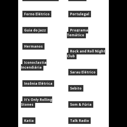
Forno Elétrico
Portulegal
Guia do Jazz
Programa
Temático
Hermanos
Rock and Roll Night
Club
Iconoclastia
Incendiária
Sarau Elétrico
Insônia Elétrica
Sebito
It's Only Rolling
Stones
Som & Fúria
Katia
Talk Radio