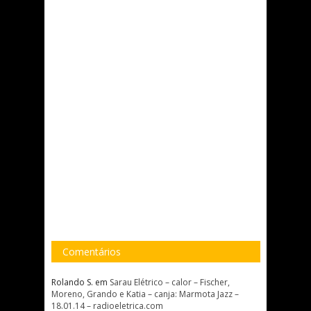
Comentários
Rolando S.
em
Sarau Elétrico – calor – Fischer,
Moreno, Grando e Katia – canja: Marmota Jazz –
18.01.14 – radioeletrica.com