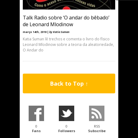
Talk Radio sobre ‘O andar do bêbado’
de Leonard Mlodinow
março 14th, 2018 |
by Katia Suman
Katia Suman lê trechos e comenta o livro do físico
Leonard Mlodinow sobre a teoria da aleatoriedade,
O Andar do
Back to Top ↑
0
0
RSS
Fans
Followers
Subscribe