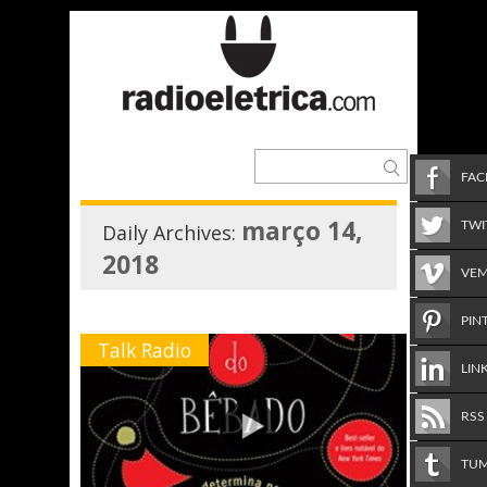
FA
março 14,
TWI
Daily Archives:
2018
VE
PIN
Talk Radio
LIN
RSS
TU