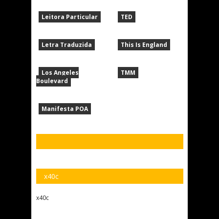
Leitora Particular
TED
Letra Traduzida
This Is England
Los Angeles
TMM
Boulevard
Manifesta POA
x40c
x40c