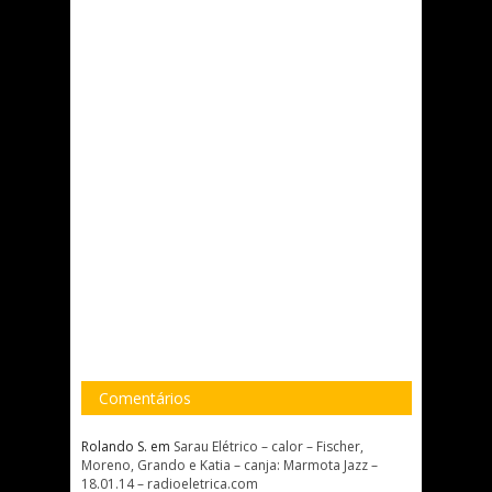
Comentários
Rolando S.
em
Sarau Elétrico – calor – Fischer,
Moreno, Grando e Katia – canja: Marmota Jazz –
18.01.14 – radioeletrica.com