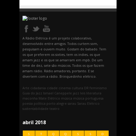
A Rádio Elétrica é um projeto colaborativo,
desenvolvido entre amigos. Todos curtem som,
pesquisam e ouvem muito. Gostam do babado. Tem
os que preferem os sixties, tem os indies, os que
amam jazz e os que se amarram em mpb. De um
time de dez, sete são músicos. Todos os que fazem
amam rádio. Rádio amadores, portanto. E se
divertem com a rádio. Brinquedinho elétrico.
Arte
cidadania
cidade
cinema
cultura
DR
feminismo
Guia do Jazz
Ismael Caneppele
jazz
leis
literatura
maconha
Mate Elétrico
música
música portuguesa
poesia
política
porto alegre
sarau
Sarau Elétrico
sustentabilidade
teatro
abril 2018
S
T
Q
Q
S
S
D