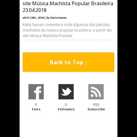
site Música Machista Popular Brasileira
23.04.2018
abril 24th, 2018 |
by Katia Suman
Katia Suman comenta e roda algumas das pérolas
machistas da música popular brasileira, a partir do
site Música Machista Popular
Back to Top ↑
0
0
RSS
Fans
Followers
Subscribe