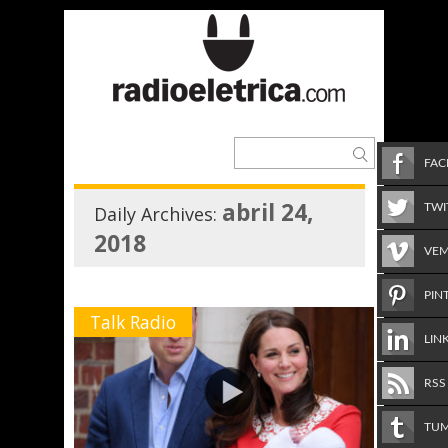
FA
abril 24,
TWI
Daily Archives:
2018
VE
PIN
Talk Radio
LIN
RSS
TU