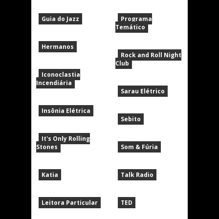
Guia do Jazz
Programa
Temático
Hermanos
Rock and Roll Night
Club
Iconoclastia
Incendiária
Sarau Elétrico
Insônia Elétrica
Sebito
It's Only Rolling
Stones
Som & Fúria
Katia
Talk Radio
Leitora Particular
TED