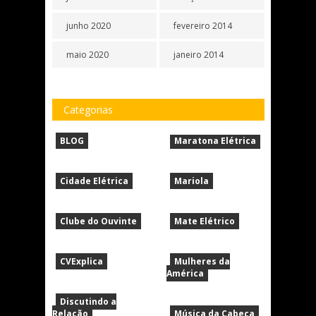
junho 2020
fevereiro 2014
maio 2020
janeiro 2014
Categorias
BLOG
Maratona Elétrica
Cidade Elétrica
Mariola
Clube do Ouvinte
Mate Elétrico
CVExplica
Mulheres da
América
Discutindo a
Relação
Música da Cabeça