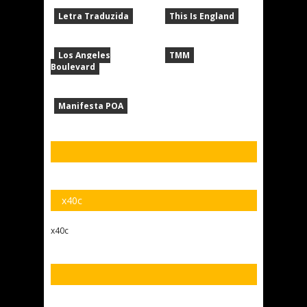
Letra Traduzida
This Is England
Los Angeles
TMM
Boulevard
Manifesta POA
x40c
x40c