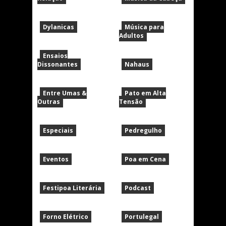
Dylanicas
Música para
Adultos
Ensaios
Dissonantes
Nahaus
Entre Umas &
Pato em Alta
Outras
Tensão
Especiais
Pedregulho
Eventos
Poa em Cena
Festipoa Literária
Podcast
Forno Elétrico
Portulegal