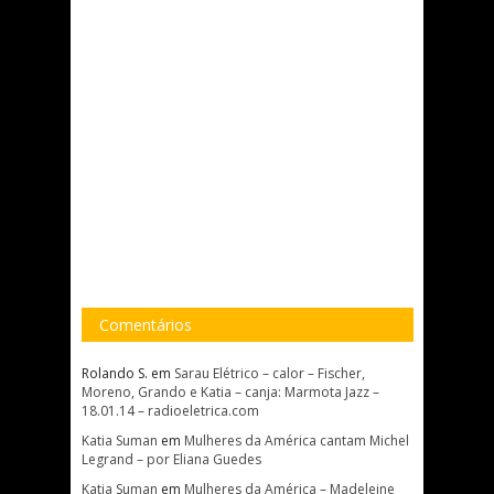
Comentários
Rolando S.
em
Sarau Elétrico – calor – Fischer,
Moreno, Grando e Katia – canja: Marmota Jazz –
18.01.14 – radioeletrica.com
Katia Suman
em
Mulheres da América cantam Michel
Legrand – por Eliana Guedes
Katia Suman
em
Mulheres da América – Madeleine