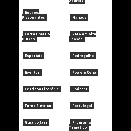
Adultos
Ensaios
Dissonantes
Nahaus
Entre Umas &
Pato em Alta
Outras
Tensão
Especiais
Pedregulho
Eventos
Poa em Cena
Festipoa Literária
Podcast
Forno Elétrico
Portulegal
Guia do Jazz
Programa
Temático