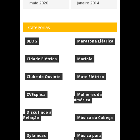
maio 2020
janeiro 2014
Categorias
BLOG
Maratona Elétrica
Cidade Elétrica
Mariola
Clube do Ouvinte
Mate Elétrico
CVExplica
Mulheres da
América
Discutindo a
Relação
Música da Cabeça
Dylanicas
Música para