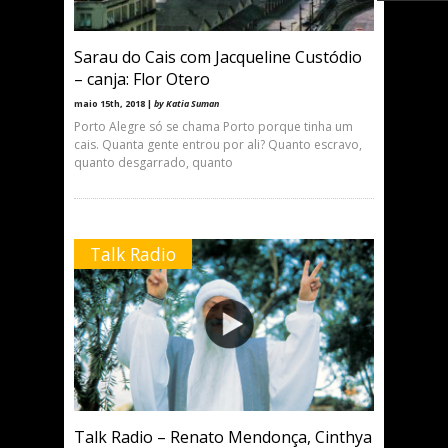
Sarau do Cais com Jacqueline Custódio
– canja: Flor Otero
maio 15th, 2018 |
by Katia Suman
Porto Alegre só se chama Porto porque tinha um
cais. Quanta gente entrou por ali? Quanto escravo,
quanto desgarrado, quanto
Talk Radio
Talk Radio – Renato Mendonça, Cinthya