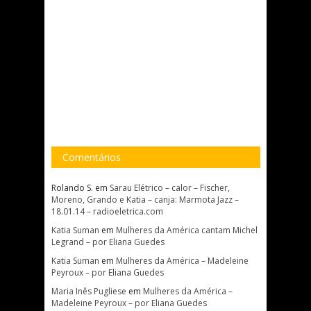
Comentários
Rolando S.
em
Sarau Elétrico – calor – Fischer,
Moreno, Grando e Katia – canja: Marmota Jazz –
18.01.14 – radioeletrica.com
Katia Suman
em
Mulheres da América cantam Michel
Legrand – por Eliana Guedes
Katia Suman
em
Mulheres da América – Madeleine
Peyroux – por Eliana Guedes
Maria Inês Pugliese
em
Mulheres da América –
Madeleine Peyroux – por Eliana Guedes