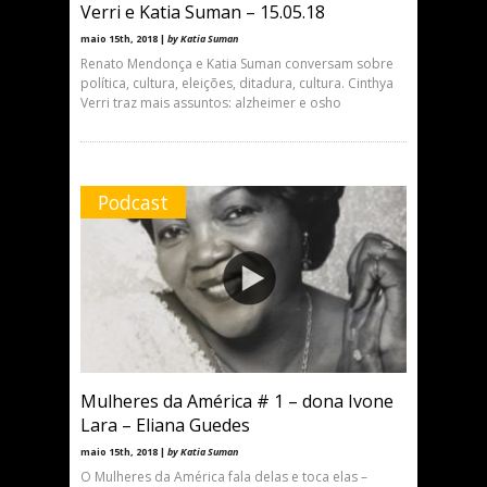
Verri e Katia Suman – 15.05.18
maio 15th, 2018 |
by Katia Suman
Renato Mendonça e Katia Suman conversam sobre
política, cultura, eleições, ditadura, cultura. Cinthya
Verri traz mais assuntos: alzheimer e osho
Podcast
Mulheres da América # 1 – dona Ivone
Lara – Eliana Guedes
maio 15th, 2018 |
by Katia Suman
O Mulheres da América fala delas e toca elas –