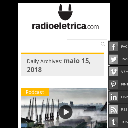
FA
maio 15,
TWI
Daily Archives:
2018
VE
PIN
Podcast
LIN
RSS
TU