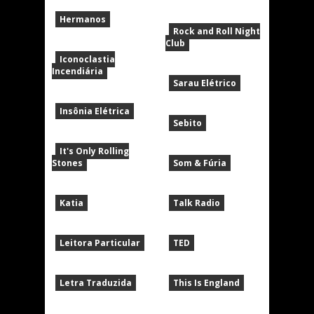
Hermanos
Rock and Roll Night
Club
Iconoclastia
Incendiária
Sarau Elétrico
Insônia Elétrica
Sebito
It's Only Rolling
Stones
Som & Fúria
Katia
Talk Radio
Leitora Particular
TED
Letra Traduzida
This Is England