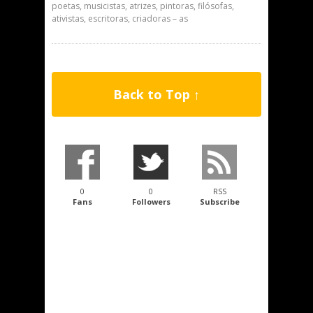
poetas, musicistas, atrizes, pintoras, filósofas,
ativistas, escritoras, criadoras – as
Back to Top ↑
0
0
RSS
Fans
Followers
Subscribe