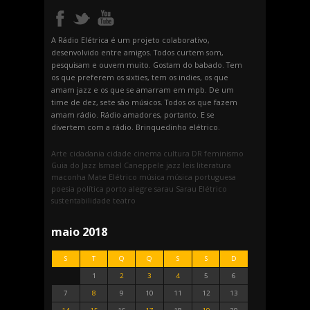
A Rádio Elétrica é um projeto colaborativo,
desenvolvido entre amigos. Todos curtem som,
pesquisam e ouvem muito. Gostam do babado. Tem
os que preferem os sixties, tem os indies, os que
amam jazz e os que se amarram em mpb. De um
time de dez, sete são músicos. Todos os que fazem
amam rádio. Rádio amadores, portanto. E se
divertem com a rádio. Brinquedinho elétrico.
Arte
cidadania
cidade
cinema
cultura
DR
feminismo
Guia do Jazz
Ismael Caneppele
jazz
leis
literatura
maconha
Mate Elétrico
música
música portuguesa
poesia
política
porto alegre
sarau
Sarau Elétrico
sustentabilidade
teatro
maio 2018
S
T
Q
Q
S
S
D
1
2
3
4
5
6
7
8
9
10
11
12
13