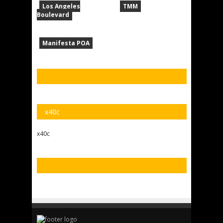
Los Angeles
TMM
Boulevard
Manifesta POA
x40c
x40c