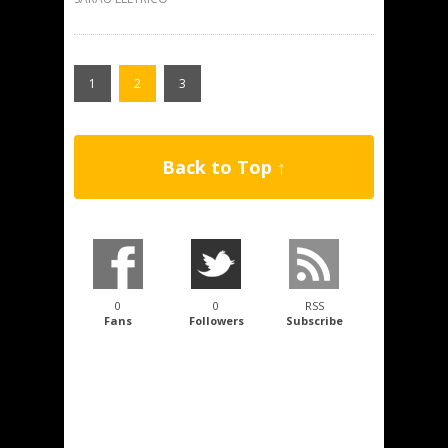
1
2
3
Back to Top ↑
0
0
RSS
Fans
Followers
Subscribe