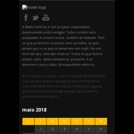
A Rádio Elétrica é um projeto colaborativo,
desenvolvido entre amigos. Todos curtem som,
pesquisam e ouvem muito. Gostam do babado. Tem
os que preferem os sixties, tem os indies, os que
amam jazz e os que se amarram em mpb. De um
time de dez, sete são músicos. Todos os que fazem
amam rádio. Rádio amadores, portanto. E se
divertem com a rádio. Brinquedinho elétrico.
Arte
cidadania
cidade
cinema
cultura
DR
feminismo
Guia do Jazz
Ismael Caneppele
jazz
leis
literatura
maconha
Mate Elétrico
música
música portuguesa
poesia
política
porto alegre
sarau
Sarau Elétrico
sustentabilidade
teatro
maio 2018
S
T
Q
Q
S
S
D
1
2
3
4
5
6