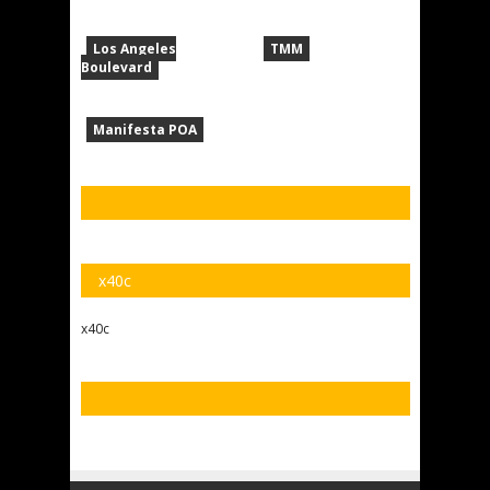
Los Angeles
TMM
Boulevard
Manifesta POA
x40c
x40c