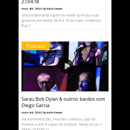
27.04.18
maio 4th, 2018 |
by Katia Suman
Simone Bernardi expõe no Ateliê da Prata suas
gravuras em metal, de 8 a 18 de maio. endereço:
Rua 7
Podcast
Sarau Bob Dylan & outros bardos com
Diego Garcia
maio 3rd, 2018 |
by Katia Suman
Há momentos tão, mas tão confusos, que só
mesmo a arte é capaz de traduzir. Nesta terça, o
SARAU ELÉTRICO