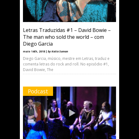
Letras Traduzidas #1 – David Bowie –
The man who sold the world – com
Diego Garcia
maio 14th, 2018 |
by Katia Suman
Diego Garcia, músico, mestre em Letras, traduz e
comenta letras do rock and roll. No episódio #1,
David Bowie, The
Podcast