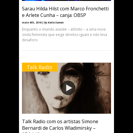
Sarau Hilda Hilst com Marco Fronchetti
e Arlete Cunha – canja: OBSP
maio 8th, 2018 |
by Katia Suman
Enquanto o mundo assiste – atônito – a uma nova
onda feminista que exige direitos iguais e não leva
desaforo
Talk Radio
Talk Radio com os artistas Simone
Bernardi de Carlos Wladimirsky –