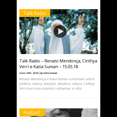
Talk Radio
Talk Radio – Renato Mendonça, Cinthya
Verri e Katia Suman – 15.05.18
maio 15th, 2018 |
by Katia Suman
Renato Mendonça e Katia Suman conversam sobre
política, cultura, eleições, ditadura, cultura. Cinthya
Verri traz mais assuntos: alzheimer e osho
Podcast