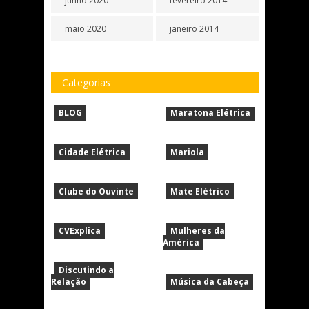
junho 2020
fevereiro 2014
maio 2020
janeiro 2014
Categorias
BLOG
Maratona Elétrica
Cidade Elétrica
Mariola
Clube do Ouvinte
Mate Elétrico
CVExplica
Mulheres da
América
Discutindo a
Relação
Música da Cabeça