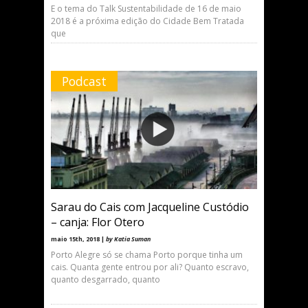
E o tema do Talk Sustentabilidade de 16 de maio
2018 é a próxima edição do Cidade Bem Tratada
que
Podcast
Sarau do Cais com Jacqueline Custódio
– canja: Flor Otero
maio 15th, 2018 |
by Katia Suman
Porto Alegre só se chama Porto porque tinha um
cais. Quanta gente entrou por ali? Quanto escravo,
quanto desgarrado, quanto