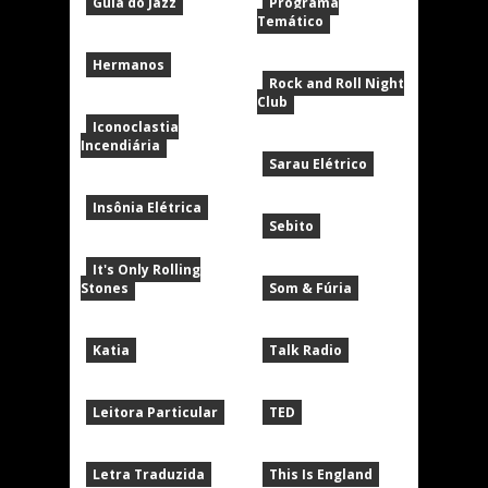
Guia do Jazz
Programa
Temático
Hermanos
Rock and Roll Night
Club
Iconoclastia
Incendiária
Sarau Elétrico
Insônia Elétrica
Sebito
It's Only Rolling
Stones
Som & Fúria
Katia
Talk Radio
Leitora Particular
TED
Letra Traduzida
This Is England