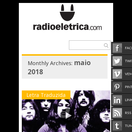
FA
maio
TWI
Monthly Archives:
2018
VE
PIN
Letra Traduzida
LIN
RSS
TU