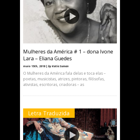
Mulheres da América # 1 – dona Ivone
Lara – Eliana Guedes
maio 15th, 2018 |
by Katia Suman
O Mulheres da América fala delas e toca elas –
poetas, musicistas, atrizes, pintoras, filósofas,
ativistas, escritoras, criadoras – as
Letra Traduzida