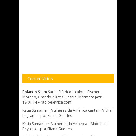
Comentários
Rolando S.
em
Sarau Elétrico – calor – Fischer,
Moreno, Grando e Katia – canja: Marmota Jazz –
18.01.14 – radioeletrica.com
Katia Suman
em
Mulheres da América cantam Michel
Legrand – por Eliana Guedes
Katia Suman
em
Mulheres da América – Madeleine
Peyroux – por Eliana Guedes