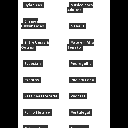
Dylanicas
Música para
Adultos
Ensaios
Dissonantes
Nahaus
Entre Umas &
Pato em Alta
Outras
Tensão
Especiais
Pedregulho
Eventos
Poa em Cena
Festipoa Literária
Podcast
Forno Elétrico
Portulegal