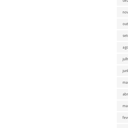
de
no
ou
se
ag
jul
jun
ma
abr
ma
fev