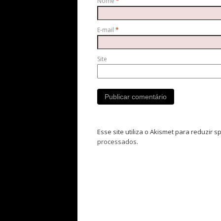
Nome
*
E-mail
*
Site
Esse site utiliza o Akismet para reduzir 
processados
.