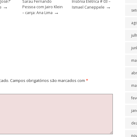
 José?’
Sarau Fernando
Insônia Elétrica # 03 –
→
→
Pessoa com Jairo Klein
e
Ismael Caneppele
se
→
– canja: Ana Lima
ag
jul
jun
ma
abr
cado.
Campos obrigatórios são marcados com
*
ma
fev
jan
de
no