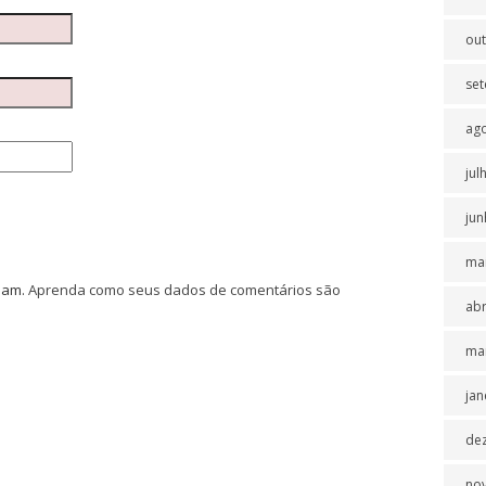
ou
se
ag
jul
jun
ma
spam.
Aprenda como seus dados de comentários são
abr
ma
jan
de
no