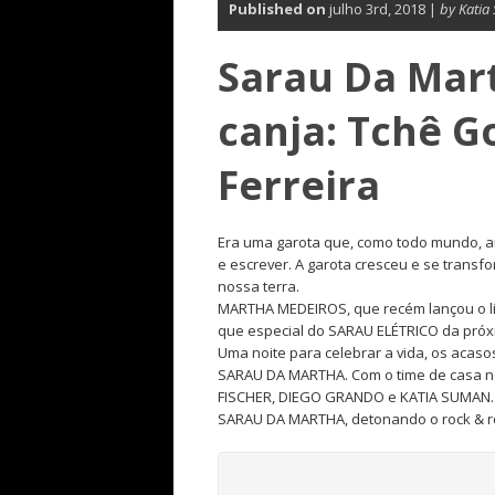
Published on
julho 3rd, 2018 |
by Katia
Sarau Da Mar
canja: Tchê 
Ferreira
Era uma garota que, como todo mundo, am
e escrever. A garota cresceu e se trans
nossa terra.
MARTHA MEDEIROS, que recém lançou o livr
que especial do SARAU ELÉTRICO da próx
Uma noite para celebrar a vida, os acas
SARAU DA MARTHA. Com o time de casa n
FISCHER, DIEGO GRANDO e KATIA SUMAN.
SARAU DA MARTHA, detonando o rock & rol