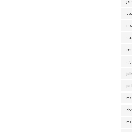
jan
de
no
ou
se
ag
jul
jun
ma
abr
ma