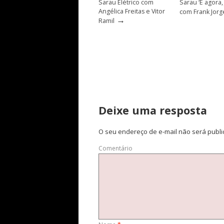
Sarau Elétrico com
Sarau ‘E agora,
Angélica Freitas e Vitor
com Frank Jorg
→
Ramil
Deixe uma resposta
O seu endereço de e-mail não será publi
Comentário