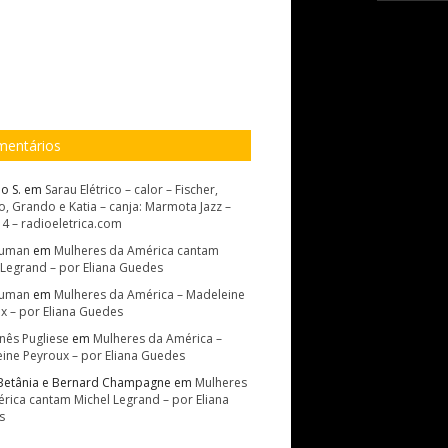
entários
o S.
em
Sarau Elétrico – calor – Fischer,
, Grando e Katia – canja: Marmota Jazz –
14 – radioeletrica.com
Suman
em
Mulheres da América cantam
 Legrand – por Eliana Guedes
Suman
em
Mulheres da América – Madeleine
x – por Eliana Guedes
Inês Pugliese
em
Mulheres da América –
ine Peyroux – por Eliana Guedes
Betânia e Bernard Champagne
em
Mulheres
rica cantam Michel Legrand – por Eliana
s