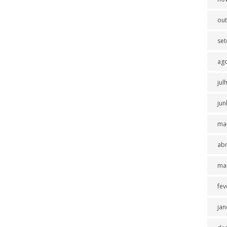
ou
se
ag
jul
jun
ma
abr
ma
fev
jan