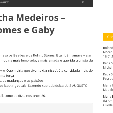
 Suman
0
tha Medeiros –
Gomes e Gaby
Com
Roland
Moreno
ava os Beatles e os Rolling Stones. E também amava viajar
18.01.
formou na mais lembrada, a mais amada e querida cronista da
Katia 
Michel
o ‘Quem diria que viver ia dar nisso’, é a convidada mais do
Katia 
ima terça.
Peyrou
os, as mudanças e as paixões.
os backing vocals, fazendo xubidabiduba: LUÍS AUGUSTO
Maria 
Madele
l, como se dizia nos anos 80.
Maria 
da Amé
Guede