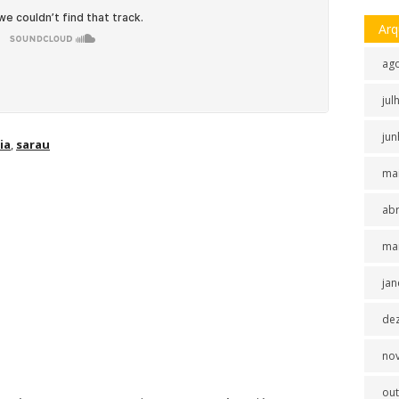
Arq
ag
jul
jun
ia
,
sarau
ma
abr
ma
jan
de
no
ou