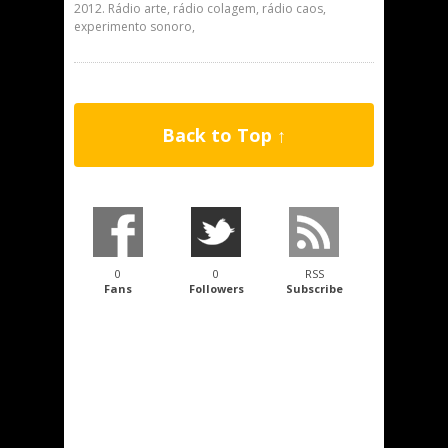
2012. Rádio arte, rádio colagem, rádio caos,
experimento sonoro,
Back to Top ↑
0
0
RSS
Fans
Followers
Subscribe