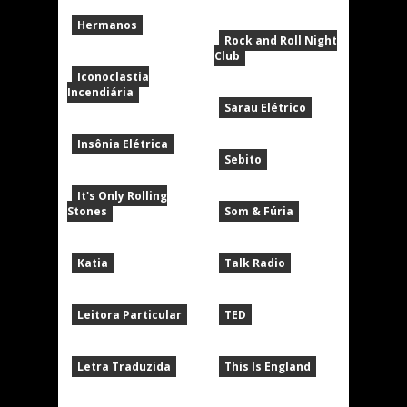
Hermanos
Rock and Roll Night
Club
Iconoclastia
Incendiária
Sarau Elétrico
Insônia Elétrica
Sebito
It's Only Rolling
Stones
Som & Fúria
Katia
Talk Radio
Leitora Particular
TED
Letra Traduzida
This Is England