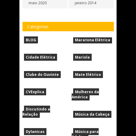
maio 2020
janeiro 2014
Categorias
BLOG
Maratona Elétrica
Cidade Elétrica
Mariola
Clube do Ouvinte
Mate Elétrico
CVExplica
Mulheres da
América
Discutindo a
Relação
Música da Cabeça
Dylanicas
Música para