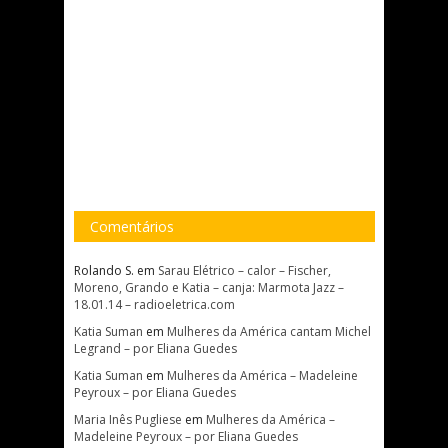
Comentários
Rolando S.
em
Sarau Elétrico – calor – Fischer,
Moreno, Grando e Katia – canja: Marmota Jazz –
18.01.14 – radioeletrica.com
Katia Suman
em
Mulheres da América cantam Michel
Legrand – por Eliana Guedes
Katia Suman
em
Mulheres da América – Madeleine
Peyroux – por Eliana Guedes
Maria Inês Pugliese
em
Mulheres da América –
Madeleine Peyroux – por Eliana Guedes