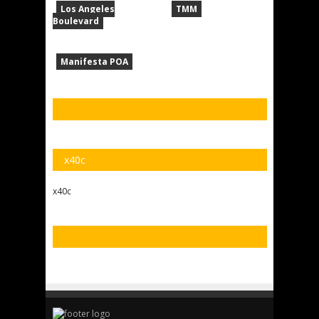
Los Angeles
TMM
Boulevard
Manifesta POA
x40c
x40c