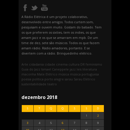
A Rádio Elétrica é um projeto colaborativo,
desenvolvido entre amigos. Todos curtem som,
pesquisam e ouvem muito. Gostam do babado. Tem
os que preferem os sixties, tem os indies, os que
amam jazz e os que se amarram em mpb. De um
time de dez, sete são músicos. Todos os que fazem
amam rádio. Rádio amadores, portanto. E se
divertem com a rádio. Brinquedinho elétrico.
Arte
cidadania
cidade
cinema
cultura
DR
feminismo
Guia do Jazz
Ismael Caneppele
jazz
leis
literatura
maconha
Mate Elétrico
música
música portuguesa
poesia
política
porto alegre
sarau
Sarau Elétrico
sustentabilidade
teatro
dezembro 2018
S
T
Q
Q
S
S
D
1
2
3
4
5
6
7
8
9