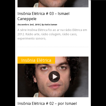
Insônia Elétrica # 03 – Ismael
Caneppele
dezembro 2nd, 2018 |
by Katia Suman
A série Insônia Elétrica foi ao ar na rádio Elétrica em
2012. Rádio arte, rádio colagem, rádio caos,
experimento sonoro,
Insônia Elétrica
Insônia Elétrica # 02 – por Ismael