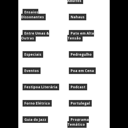
Adultos
Ensaios
Dissonantes
Nahaus
Entre Umas &
Pato em Alta
Outras
Tensão
Especiais
Pedregulho
Eventos
Poa em Cena
Festipoa Literária
Podcast
Forno Elétrico
Portulegal
Guia do Jazz
Programa
Temático