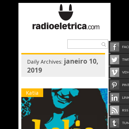
FA
janeiro 10,
TWI
Daily Archives:
2019
VE
PIN
Katia
LIN
RSS
TU