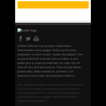
A Rádio Elétrica é um projeto colaborativo,
desenvolvido entre amigos. Todos curtem som,
pesquisam e ouvem muito. Gostam do babado. Tem
os que preferem os sixties, tem os indies, os que
amam jazz e os que se amarram em mpb. De um
time de dez, sete são músicos. Todos os que fazem
amam rádio. Rádio amadores, portanto. E se
divertem com a rádio. Brinquedinho elétrico.
Arte
cidadania
cidade
cinema
cultura
DR
feminismo
Guia do Jazz
Ismael Caneppele
jazz
leis
literatura
maconha
Mate Elétrico
música
música portuguesa
poesia
política
porto alegre
sarau
Sarau Elétrico
sustentabilidade
teatro