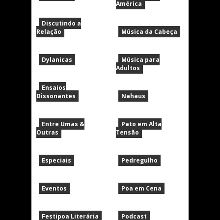
América
Discutindo a
Relação
Música da Cabeça
Dylanicas
Música para
Adultos
Ensaios
Dissonantes
Nahaus
Entre Umas &
Pato em Alta
Outras
Tensão
Especiais
Pedregulho
Eventos
Poa em Cena
Festipoa Literária
Podcast