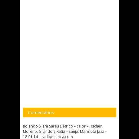
Comentários
Rolando S.
em
Sarau Elétrico – calor – Fischer,
Moreno, Grando e Katia – canja: Marmota Jazz –
18.01.14 – radioeletrica.com