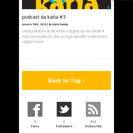
podcast da katia #3
janeiro 10th, 2019 |
by Katia Suman
Uma plataforma de música digital do nordeste é
mais acessada do que as bigs (spotify e deezer)na
região e tem
Back to Top ↑
0
0
RSS
Fans
Followers
Subscribe