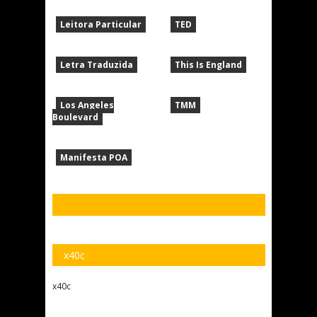
Leitora Particular
TED
Letra Traduzida
This Is England
Los Angeles
TMM
Boulevard
Manifesta POA
x40c
x40c