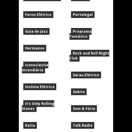
Forno Elétrico
Portulegal
Guia do Jazz
Programa
Temático
Hermanos
Rock and Roll Night
Club
Iconoclastia
Incendiária
Sarau Elétrico
Insônia Elétrica
Sebito
It's Only Rolling
Stones
Som & Fúria
Katia
Talk Radio