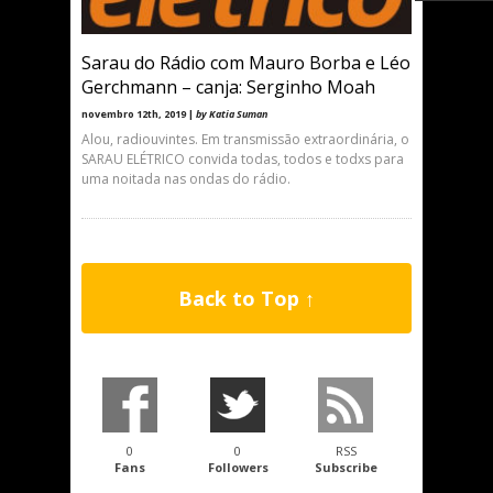
Sarau do Rádio com Mauro Borba e Léo
Gerchmann – canja: Serginho Moah
novembro 12th, 2019 |
by Katia Suman
Alou, radiouvintes. Em transmissão extraordinária, o
SARAU ELÉTRICO convida todas, todos e todxs para
uma noitada nas ondas do rádio.
Back to Top ↑
0
0
RSS
Fans
Followers
Subscribe