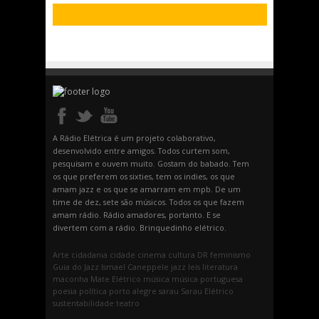
A Rádio Elétrica é um projeto colaborativo,
desenvolvido entre amigos. Todos curtem som,
pesquisam e ouvem muito. Gostam do babado. Tem
os que preferem os sixties, tem os indies, os que
amam jazz e os que se amarram em mpb. De um
time de dez, sete são músicos. Todos os que fazem
amam rádio. Rádio amadores, portanto. E se
divertem com a rádio. Brinquedinho elétrico.
Arte
cidadania
cidade
cinema
cultura
DR
feminismo
Guia do Jazz
Ismael Caneppele
jazz
leis
literatura
maconha
Mate Elétrico
música
música portuguesa
poesia
política
porto alegre
sarau
Sarau Elétrico
sustentabilidade
teatro