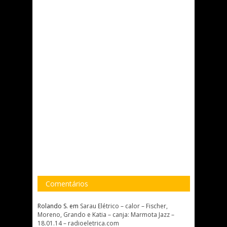
Comentários
Rolando S.
em
Sarau Elétrico – calor – Fischer,
Moreno, Grando e Katia – canja: Marmota Jazz –
18.01.14 – radioeletrica.com