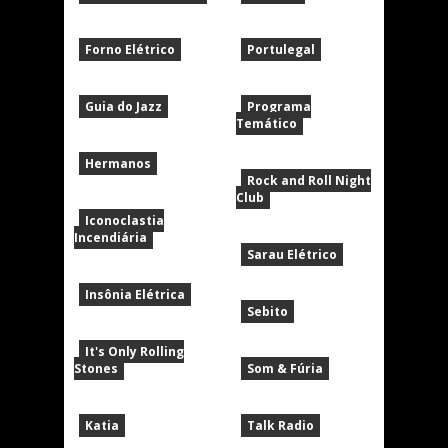
Forno Elétrico
Portulegal
Guia do Jazz
Programa
Temático
Hermanos
Rock and Roll Night
Club
Iconoclastia
Incendiária
Sarau Elétrico
Insônia Elétrica
Sebito
It's Only Rolling
Stones
Som & Fúria
Katia
Talk Radio