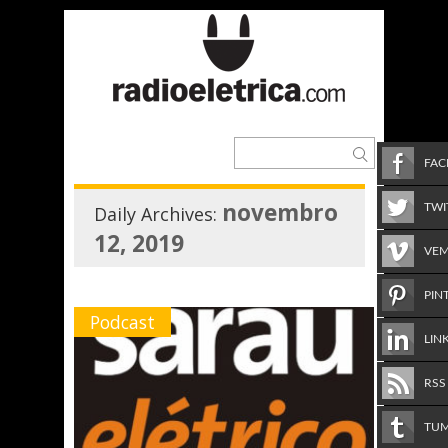
FA
novembro
TWI
Daily Archives:
12, 2019
VE
PIN
Podcast
LIN
RSS
TU