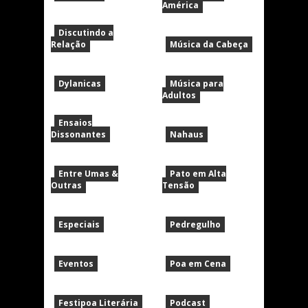
América
Discutindo a
Relação
Música da Cabeça
Dylanicas
Música para
Adultos
Ensaios
Dissonantes
Nahaus
Entre Umas &
Pato em Alta
Outras
Tensão
Especiais
Pedregulho
Eventos
Poa em Cena
Festipoa Literária
Podcast