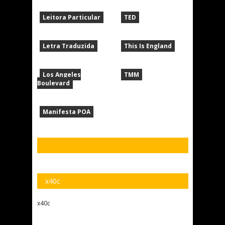
Leitora Particular
TED
Letra Traduzida
This Is England
Los Angeles
TMM
Boulevard
Manifesta POA
x40c
x40c