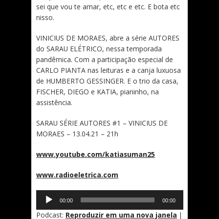
sei que vou te amar, etc, etc e etc. E bota etc
nisso.
VINICIUS DE MORAES, abre a série AUTORES
do SARAU ELÉTRICO, nessa temporada
pandêmica. Com a participação especial de
CARLO PIANTA nas leituras e a canja luxuosa
de HUMBERTO GESSINGER. E o trio da casa,
FISCHER, DIEGO e KATIA, pianinho, na
assistência.
SARAU SÉRIE AUTORES #1 – VINICIUS DE
MORAES – 13.04.21 – 21h
www.youtube.com/katiasuman25
www.radioeletrica.com
Tocador
00:00
00:00
de
áudio
Podcast:
Reproduzir em uma nova janela
|