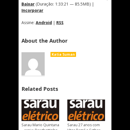
Baixar
(Duração: 1:33:21 — 85.5MB) |
Incorporar
Assine:
Android
|
RSS
About the Author
Katia Suman
Related Posts
Sarau Mario Quintana
Sarau 27 anos com