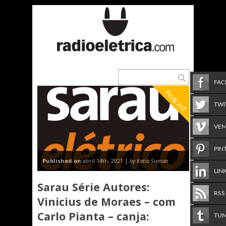
FA
Podcast
TWI
VE
PIN
Published on
abril 14th, 2021 |
by Katia Suman
LIN
Sarau Série Autores:
RSS
Vinicius de Moraes – com
Carlo Pianta – canja:
TU