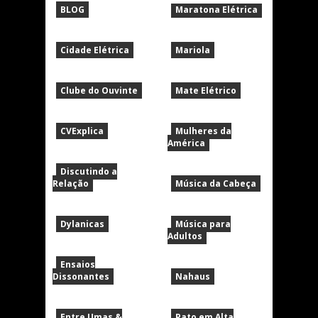
BLOG
Maratona Elétrica
Cidade Elétrica
Mariola
Clube do Ouvinte
Mate Elétrico
CVExplica
Mulheres da
América
Discutindo a
Relação
Música da Cabeça
Dylanicas
Música para
Adultos
Ensaios
Dissonantes
Nahaus
Entre Umas &
Pato em Alta