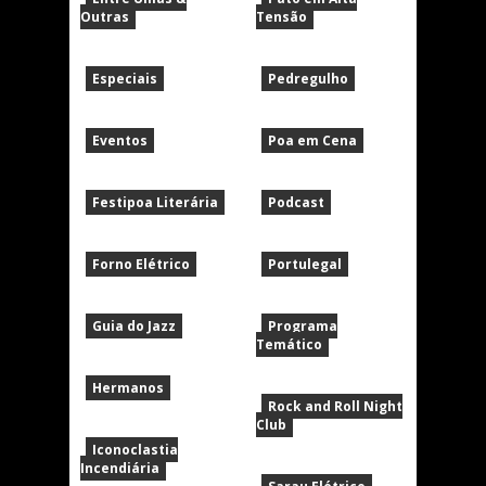
Outras
Tensão
Especiais
Pedregulho
Eventos
Poa em Cena
Festipoa Literária
Podcast
Forno Elétrico
Portulegal
Guia do Jazz
Programa
Temático
Hermanos
Rock and Roll Night
Club
Iconoclastia
Incendiária