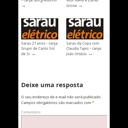
– canja: Borghettinho
Vitor Ramil e Esther
→
→
Grossi
Sarau 27 anos – canja:
Sarau da Copa com
Grupo de Canto Sol
Claudia Tajes – canja:
→
→
de Si
João Ortácio
Deixe uma resposta
O seu endereço de e-mail não será publicado.
Campos obrigatórios são marcados com
*
Comentário