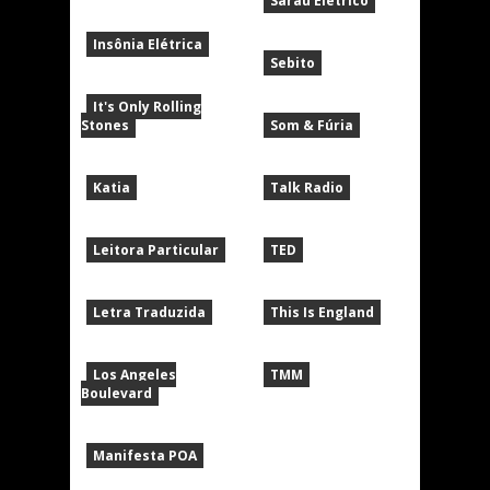
Sarau Elétrico
Insônia Elétrica
Sebito
It's Only Rolling
Stones
Som & Fúria
Katia
Talk Radio
Leitora Particular
TED
Letra Traduzida
This Is England
Los Angeles
TMM
Boulevard
Manifesta POA