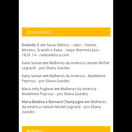
Comentários
Rolando S.
em
Sarau Elétrico – calor – Fischer,
Moreno, Grando e Katia – canja: Marmota Jazz –
18.01.14 – radioeletrica.com
Katia Suman
em
Mulheres da América cantam Michel
Legrand – por Eliana Guedes
Katia Suman
em
Mulheres da América – Madeleine
Peyroux – por Eliana Guedes
Maria Inês Pugliese
em
Mulheres da América –
Madeleine Peyroux – por Eliana Guedes
Maria Betânia e Bernard Champagne
em
Mulheres
da América cantam Michel Legrand – por Eliana
Guedes
Arquivos