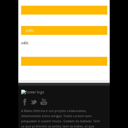
x40c
x40c
A Rádio Elétrica é um projeto colaborativo,
desenvolvido entre amigos. Todos curtem som,
pesquisam e ouvem muito. Gostam do babado. Tem
os que preferem os sixties, tem os indies, os que