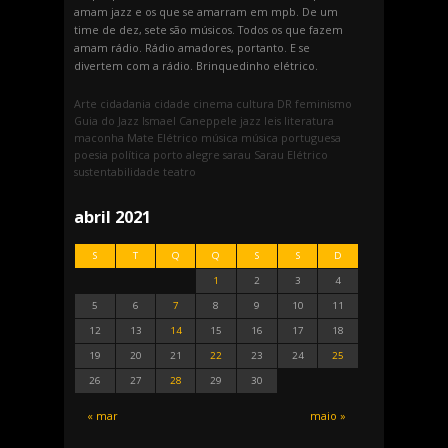
amam jazz e os que se amarram em mpb. De um
time de dez, sete são músicos. Todos os que fazem
amam rádio. Rádio amadores, portanto. E se
divertem com a rádio. Brinquedinho elétrico.
Arte
cidadania
cidade
cinema
cultura
DR
feminismo
Guia do Jazz
Ismael Caneppele
jazz
leis
literatura
maconha
Mate Elétrico
música
música portuguesa
poesia
política
porto alegre
sarau
Sarau Elétrico
sustentabilidade
teatro
abril 2021
S
T
Q
Q
S
S
D
1
2
3
4
5
6
7
8
9
10
11
12
13
14
15
16
17
18
19
20
21
22
23
24
25
26
27
28
29
30
« mar
maio »