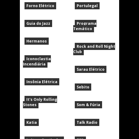
Forno Elétrico
Portulegal
Guia do Jazz
Programa
Temático
Hermanos
Rock and Roll Night
Club
Iconoclastia
Incendiária
Sarau Elétrico
Insônia Elétrica
Sebito
It's Only Rolling
Stones
Som & Fúria
Katia
Talk Radio