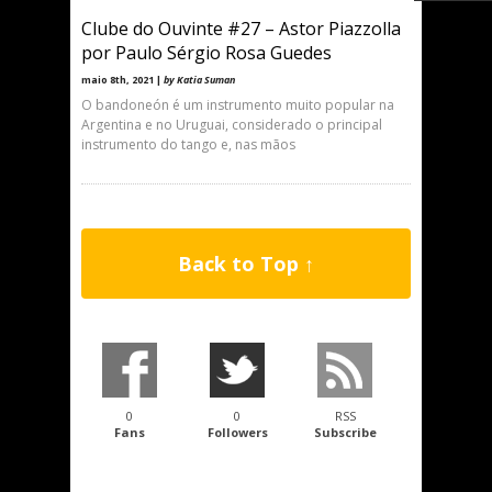
Clube do Ouvinte #27 – Astor Piazzolla
por Paulo Sérgio Rosa Guedes
maio 8th, 2021 |
by Katia Suman
O bandoneón é um instrumento muito popular na
Argentina e no Uruguai, considerado o principal
instrumento do tango e, nas mãos
Back to Top ↑
0
0
RSS
Fans
Followers
Subscribe