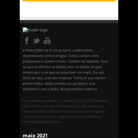
A Rádio Elétrica é um projeto colaborativo,
desenvolvido entre amigos. Todos curtem som,
pesquisam e ouvem muito. Gostam do babado. Tem
os que preferem os sixties, tem os indies, os que
amam jazz e os que se amarram em mpb. De um
time de dez, sete são músicos. Todos os que fazem
amam rádio. Rádio amadores, portanto. E se
divertem com a rádio. Brinquedinho elétrico.
Arte
cidadania
cidade
cinema
cultura
DR
feminismo
Guia do Jazz
Ismael Caneppele
jazz
leis
literatura
maconha
Mate Elétrico
música
música portuguesa
poesia
política
porto alegre
sarau
Sarau Elétrico
sustentabilidade
teatro
maio 2021