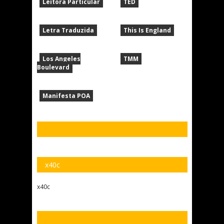
Leitora Particular
TED
Letra Traduzida
This Is England
Los Angeles
TMM
Boulevard
Manifesta POA
x40c
x40c