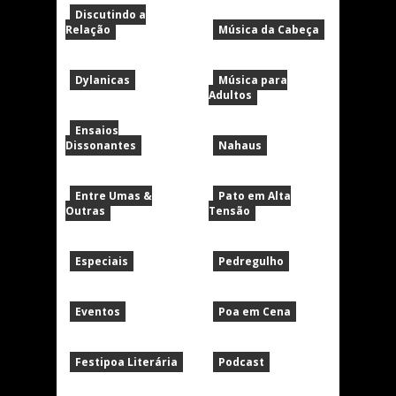
Discutindo a
Relação
Música da Cabeça
Dylanicas
Música para
Adultos
Ensaios
Dissonantes
Nahaus
Entre Umas &
Pato em Alta
Outras
Tensão
Especiais
Pedregulho
Eventos
Poa em Cena
Festipoa Literária
Podcast