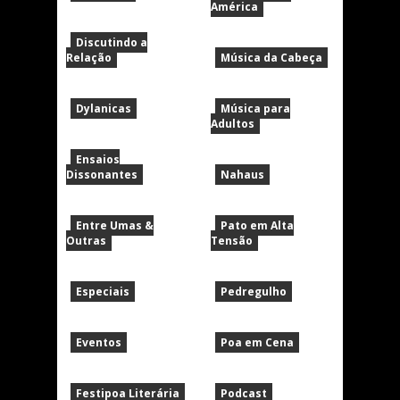
América
Discutindo a
Relação
Música da Cabeça
Dylanicas
Música para
Adultos
Ensaios
Dissonantes
Nahaus
Entre Umas &
Pato em Alta
Outras
Tensão
Especiais
Pedregulho
Eventos
Poa em Cena
Festipoa Literária
Podcast