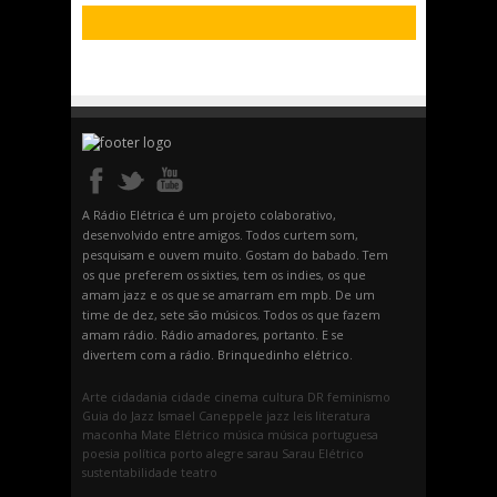
A Rádio Elétrica é um projeto colaborativo,
desenvolvido entre amigos. Todos curtem som,
pesquisam e ouvem muito. Gostam do babado. Tem
os que preferem os sixties, tem os indies, os que
amam jazz e os que se amarram em mpb. De um
time de dez, sete são músicos. Todos os que fazem
amam rádio. Rádio amadores, portanto. E se
divertem com a rádio. Brinquedinho elétrico.
Arte
cidadania
cidade
cinema
cultura
DR
feminismo
Guia do Jazz
Ismael Caneppele
jazz
leis
literatura
maconha
Mate Elétrico
música
música portuguesa
poesia
política
porto alegre
sarau
Sarau Elétrico
sustentabilidade
teatro