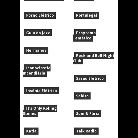
Forno Elétrico
Portulegal
Guia do Jazz
Programa
Temático
Hermanos
Rock and Roll Night
Club
Iconoclastia
Incendiária
Sarau Elétrico
Insônia Elétrica
Sebito
It's Only Rolling
Stones
Som & Fúria
Katia
Talk Radio