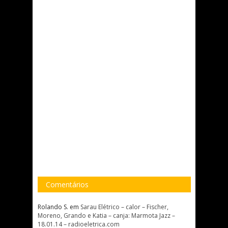
Comentários
Rolando S.
em
Sarau Elétrico – calor – Fischer,
Moreno, Grando e Katia – canja: Marmota Jazz –
18.01.14 – radioeletrica.com