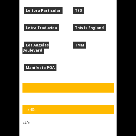
Leitora Particular
TED
Letra Traduzida
This Is England
Los Angeles
TMM
Boulevard
Manifesta POA
x40c
x40c