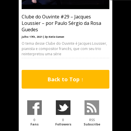
Clube do Ouvinte #29 – Jacques
Loussier – por Paulo Sérgio da Rosa
Guedes
julho 17th, 2021 |
by Katia Suman
O tema desse Clube do Ouvinte é Jacques Loussier,
pianista e compositor francês, que com seu trio
reinterpretou uma série
Back to Top ↑
0
0
RSS
Fans
Followers
Subscribe