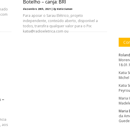
Botelho – canja: BRI
geado
dezembro 28th, 2021 |
by Katia Suman
, com
Para apoiar o Sarau Elétrico, projeto
independente, conteúdo aberto, disponível a
todos, transfira qualquer valor para o Pix:
katia@radioeletrica.com ou
Com
Roland
Moreno
18.01.
Katia 
Michel
Katia 
Peyrou
Maria 
 –
Madele
Maria 
da Amé
ncia
Guede
, aos