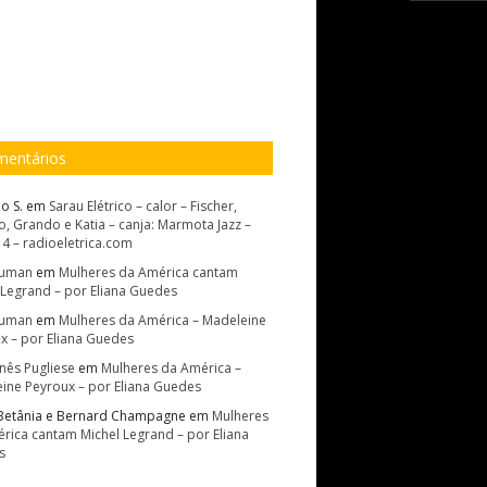
entários
o S.
em
Sarau Elétrico – calor – Fischer,
, Grando e Katia – canja: Marmota Jazz –
14 – radioeletrica.com
Suman
em
Mulheres da América cantam
 Legrand – por Eliana Guedes
Suman
em
Mulheres da América – Madeleine
x – por Eliana Guedes
Inês Pugliese
em
Mulheres da América –
ine Peyroux – por Eliana Guedes
Betânia e Bernard Champagne
em
Mulheres
rica cantam Michel Legrand – por Eliana
s