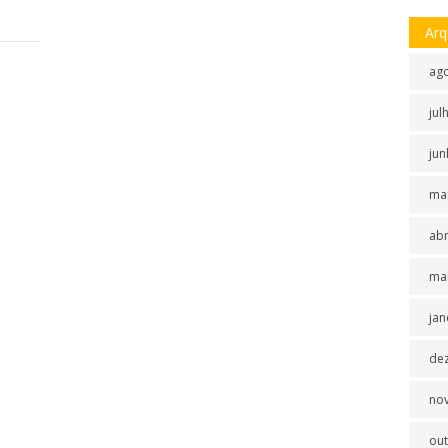
Arq
ag
jul
jun
ma
abr
ma
jan
de
no
ou