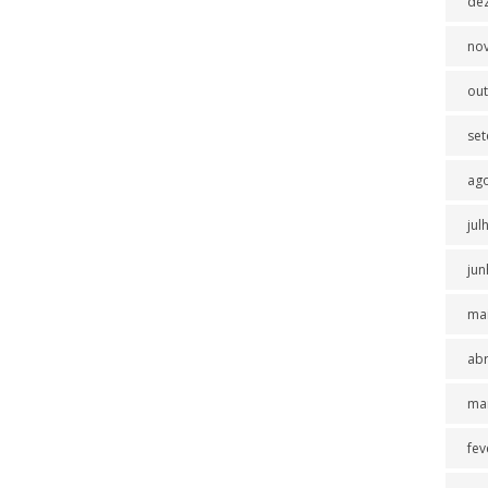
de
no
ou
se
ag
jul
jun
ma
abr
ma
fev