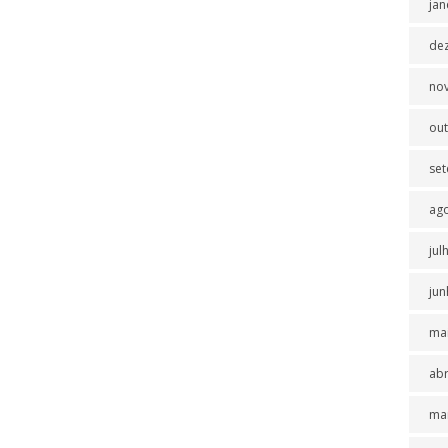
jan
de
no
ou
se
ag
jul
jun
ma
abr
ma