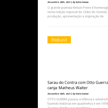
dezembro 28th, 2021 |
by Katia Suman
O grande pianista Nelson Freire é homena
nessa edição especial do Clube do Ouvinte
produção, apresentação e inspiração de
Podcast
Sarau do Contra com Otto Guerra
canja: Matheus Walter
dezembro 28th, 2021 |
by Katia Suman
OTTO GUERRA passou a infância e adolescê
fazendo histórias em quadrinhos e em 1978
22 anos, fundou sua produtora,