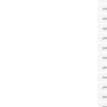
ou
se
ag
jul
jun
ma
abr
ma
jan
de
no