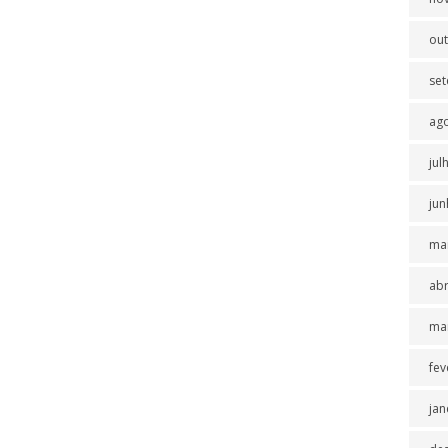
ou
se
ag
jul
jun
ma
abr
ma
fev
jan