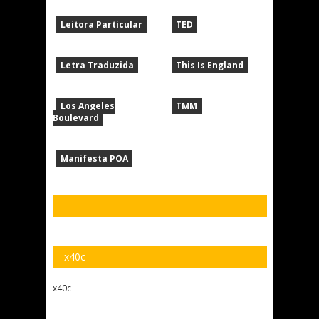
Leitora Particular
TED
Letra Traduzida
This Is England
Los Angeles
TMM
Boulevard
Manifesta POA
x40c
x40c