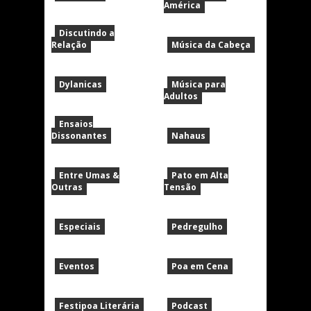
América
Discutindo a
Relação
Música da Cabeça
Dylanicas
Música para
Adultos
Ensaios
Dissonantes
Nahaus
Entre Umas &
Pato em Alta
Outras
Tensão
Especiais
Pedregulho
Eventos
Poa em Cena
Festipoa Literária
Podcast