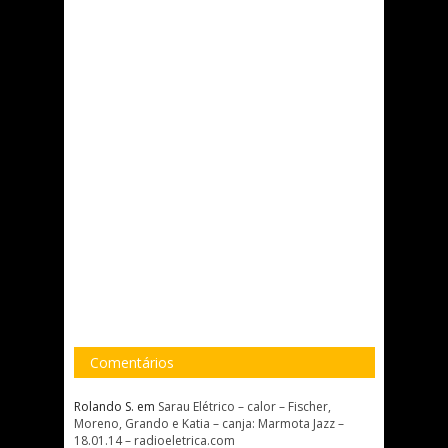
Comentários
Rolando S.
em
Sarau Elétrico – calor – Fischer,
Moreno, Grando e Katia – canja: Marmota Jazz –
18.01.14 – radioeletrica.com