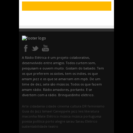
A Rádio Elétrica é um projeto colaborativo,
desenvolvido entre amigos. Todos curtem som,
pesquisam e ouvem muito. Gostam do babado. Tem
os que preferem os sixties, tem os indies, os que
amam jazz e os que se amarram em mpb. De um
time de dez, sete são músicos. Todos os que fazem
amam rádio. Rádio amadores, portanto. E se
divertem com a rádio. Brinquedinho elétrico.
Arte
cidadania
cidade
cinema
cultura
DR
feminismo
Guia do Jazz
Ismael Caneppele
jazz
leis
literatura
maconha
Mate Elétrico
música
música portuguesa
poesia
política
porto alegre
sarau
Sarau Elétrico
sustentabilidade
teatro