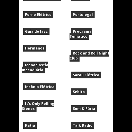
Forno Elétrico
Portulegal
Guia do Jazz
Programa
Temático
Hermanos
Rock and Roll Night
Club
Iconoclastia
Incendiária
Sarau Elétrico
Insônia Elétrica
Sebito
It's Only Rolling
Stones
Som & Fúria
Katia
Talk Radio