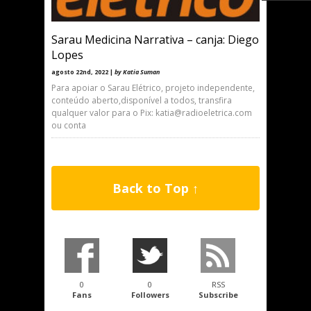
Sarau Medicina Narrativa – canja: Diego
Lopes
agosto 22nd, 2022 |
by Katia Suman
Para apoiar o Sarau Elétrico, projeto independente,
conteúdo aberto,disponível a todos, transfira
qualquer valor para o Pix: katia@radioeletrica.com
ou conta
Back to Top ↑
0
0
RSS
Fans
Followers
Subscribe