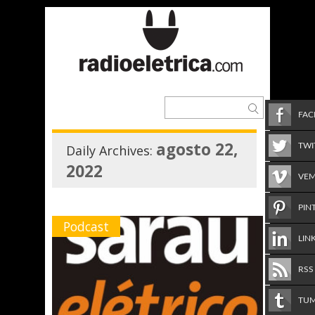
FA
agosto 22,
TWI
Daily Archives:
2022
VE
PIN
Podcast
LIN
RSS
TU