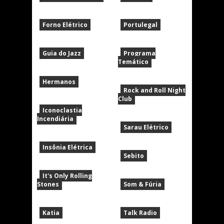
Forno Elétrico
Portulegal
Guia do Jazz
Programa
Temático
Hermanos
Rock and Roll Night
Club
Iconoclastia
Incendiária
Sarau Elétrico
Insônia Elétrica
Sebito
It's Only Rolling
Stones
Som & Fúria
Katia
Talk Radio