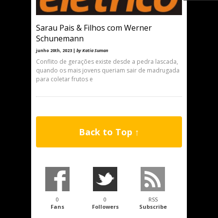
Sarau Pais & Filhos com Werner
Schunemann
junho 20th, 2023 |
by Katia Suman
Conflito de gerações existe desde a pedra lascada,
quando os mais jovens queriam sair de madrugada
para coletar frutos e
Back to Top ↑
0
0
RSS
Fans
Followers
Subscribe