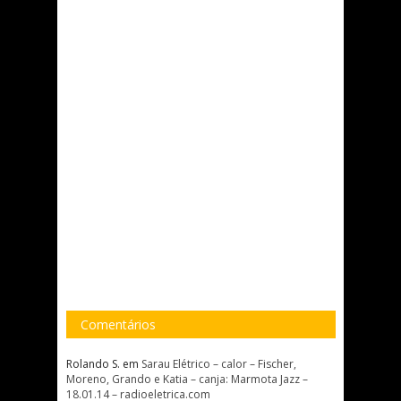
Comentários
Rolando S.
em
Sarau Elétrico – calor – Fischer,
Moreno, Grando e Katia – canja: Marmota Jazz –
18.01.14 – radioeletrica.com