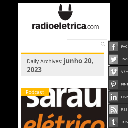
FA
junho 20,
TWI
Daily Archives:
2023
VE
PIN
Podcast
LIN
RSS
TU