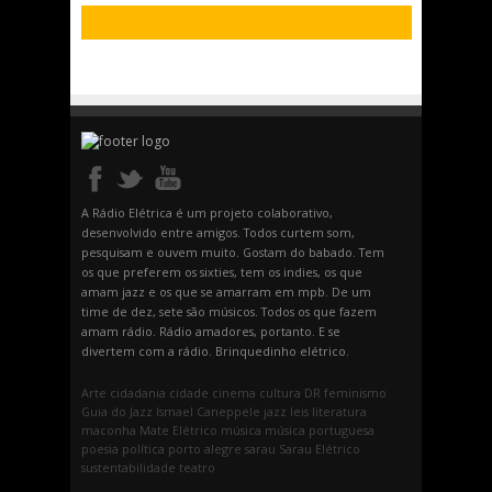
A Rádio Elétrica é um projeto colaborativo,
desenvolvido entre amigos. Todos curtem som,
pesquisam e ouvem muito. Gostam do babado. Tem
os que preferem os sixties, tem os indies, os que
amam jazz e os que se amarram em mpb. De um
time de dez, sete são músicos. Todos os que fazem
amam rádio. Rádio amadores, portanto. E se
divertem com a rádio. Brinquedinho elétrico.
Arte
cidadania
cidade
cinema
cultura
DR
feminismo
Guia do Jazz
Ismael Caneppele
jazz
leis
literatura
maconha
Mate Elétrico
música
música portuguesa
poesia
política
porto alegre
sarau
Sarau Elétrico
sustentabilidade
teatro