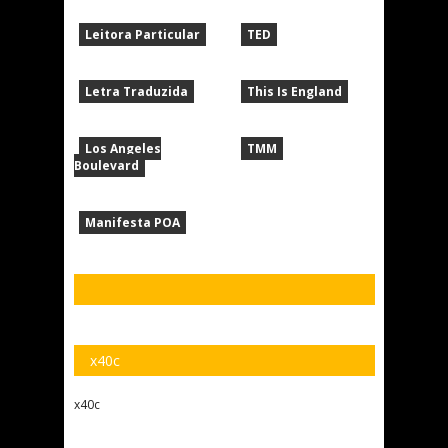
Leitora Particular
TED
Letra Traduzida
This Is England
Los Angeles
TMM
Boulevard
Manifesta POA
x40c
x40c