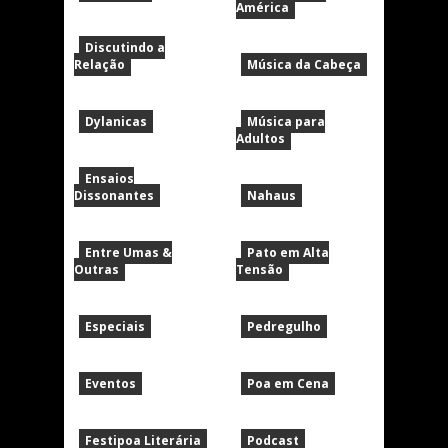
América
Discutindo a
Relação
Música da Cabeça
Dylanicas
Música para
Adultos
Ensaios
Dissonantes
Nahaus
Entre Umas &
Pato em Alta
Outras
Tensão
Especiais
Pedregulho
Eventos
Poa em Cena
Festipoa Literária
Podcast