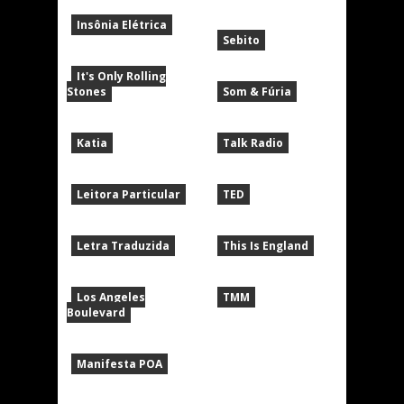
Insônia Elétrica
Sebito
It's Only Rolling
Stones
Som & Fúria
Katia
Talk Radio
Leitora Particular
TED
Letra Traduzida
This Is England
Los Angeles
TMM
Boulevard
Manifesta POA