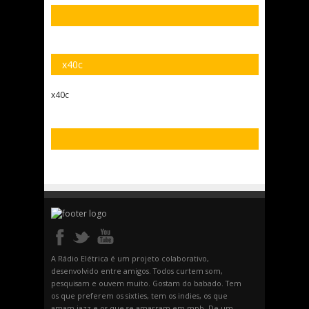
x40c
x40c
A Rádio Elétrica é um projeto colaborativo,
desenvolvido entre amigos. Todos curtem som,
pesquisam e ouvem muito. Gostam do babado. Tem
os que preferem os sixties, tem os indies, os que
amam jazz e os que se amarram em mpb. De um