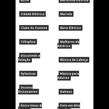
BLOG
Maratona Elétrica
Cidade Elétrica
Mariola
Clube do Ouvinte
Mate Elétrico
CVExplica
Mulheres da
América
Discutindo a
Relação
Música da Cabeça
Dylanicas
Música para
Adultos
Ensaios
Dissonantes
Nahaus
Entre Umas &
Pato em Alta