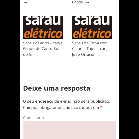
→
→
Grossi
Sarau 27 anos – canja:
Sarau da Copa com
Grupo de Canto Sol
Claudia Tajes – canja:
→
→
de Si
João Ortácio
Deixe uma resposta
O seu endereço de e-mail não será publicado.
Campos obrigatórios são marcados com
*
Comentário