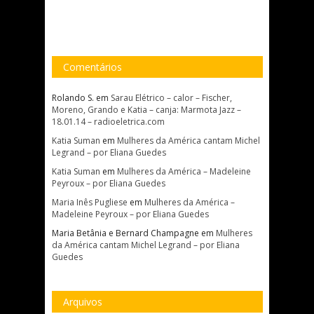
Comentários
Rolando S.
em
Sarau Elétrico – calor – Fischer,
Moreno, Grando e Katia – canja: Marmota Jazz –
18.01.14 – radioeletrica.com
Katia Suman
em
Mulheres da América cantam Michel
Legrand – por Eliana Guedes
Katia Suman
em
Mulheres da América – Madeleine
Peyroux – por Eliana Guedes
Maria Inês Pugliese
em
Mulheres da América –
Madeleine Peyroux – por Eliana Guedes
Maria Betânia e Bernard Champagne
em
Mulheres
da América cantam Michel Legrand – por Eliana
Guedes
Arquivos