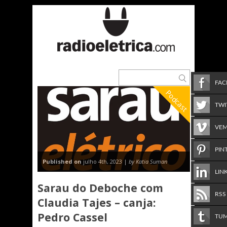
FA
Podcast
TWI
VE
PIN
Published on
julho 4th, 2023 |
by Katia Suman
LIN
Sarau do Deboche com
RSS
Claudia Tajes – canja:
Pedro Cassel
TU