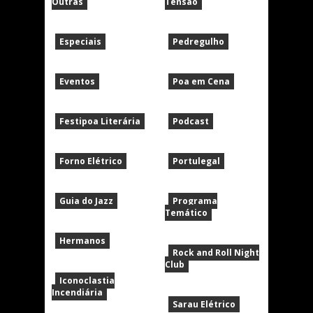
Outras
Tensão
Especiais
Pedregulho
Eventos
Poa em Cena
Festipoa Literária
Podcast
Forno Elétrico
Portulegal
Guia do Jazz
Programa
Temático
Hermanos
Rock and Roll Night
Club
Iconoclastia
Incendiária
Sarau Elétrico