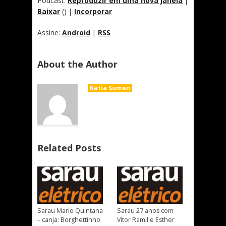
Podcast:
Reproduzir em uma nova janela
|
Baixar
() |
Incorporar
Assine:
Android
|
RSS
About the Author
Katia Suman
Related Posts
Sarau Mario Quintana
Sarau 27 anos com
– canja: Borghettinho
Vitor Ramil e Esther