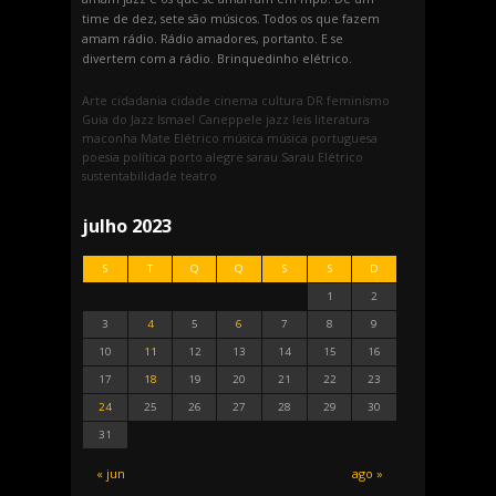
time de dez, sete são músicos. Todos os que fazem
amam rádio. Rádio amadores, portanto. E se
divertem com a rádio. Brinquedinho elétrico.
Arte
cidadania
cidade
cinema
cultura
DR
feminismo
Guia do Jazz
Ismael Caneppele
jazz
leis
literatura
maconha
Mate Elétrico
música
música portuguesa
poesia
política
porto alegre
sarau
Sarau Elétrico
sustentabilidade
teatro
julho 2023
S
T
Q
Q
S
S
D
1
2
3
4
5
6
7
8
9
10
11
12
13
14
15
16
17
18
19
20
21
22
23
24
25
26
27
28
29
30
31
« jun
ago »