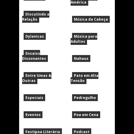
América
Discutindo a
Relação
Música da Cabeça
Dylanicas
Música para
Adultos
Ensaios
Dissonantes
Nahaus
Entre Umas &
Pato em Alta
Outras
Tensão
Especiais
Pedregulho
Eventos
Poa em Cena
Festipoa Literária
Podcast