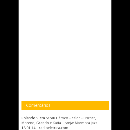
Comentários
Rolando S.
em
Sarau Elétrico – calor – Fischer,
Moreno, Grando e Katia – canja: Marmota Jazz –
18.01.14 – radioeletrica.com