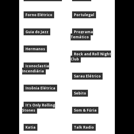
Forno Elétrico
Portulegal
Guia do Jazz
Programa
Temático
Hermanos
Rock and Roll Night
Club
Iconoclastia
Incendiária
Sarau Elétrico
Insônia Elétrica
Sebito
It's Only Rolling
Stones
Som & Fúria
Katia
Talk Radio