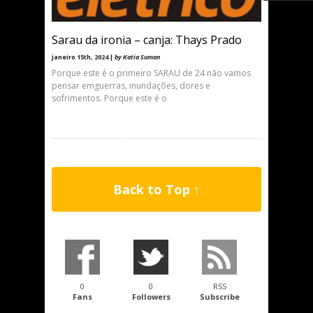
Sarau da ironia – canja: Thays Prado
janeiro 15th, 2024 |
by Katia Suman
Porque este é o primeiro SARAU de 24 não vamos
pensar emguerras, inundações, dores e
sofrimentos. Porque este é o
Back to Top ↑
0
0
RSS
Fans
Followers
Subscribe