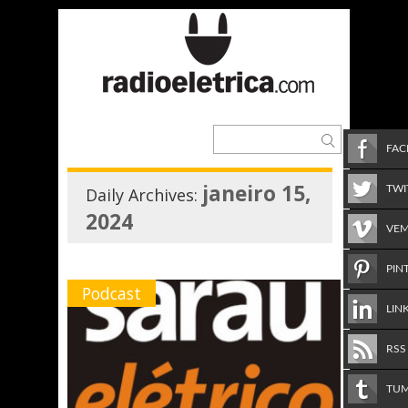
FA
janeiro 15,
TWI
Daily Archives:
2024
VE
PIN
Podcast
LIN
RSS
TU