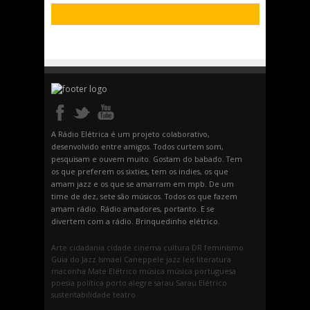
A Rádio Elétrica é um projeto colaborativo,
desenvolvido entre amigos. Todos curtem som,
pesquisam e ouvem muito. Gostam do babado. Tem
os que preferem os sixties, tem os indies, os que
amam jazz e os que se amarram em mpb. De um
time de dez, sete são músicos. Todos os que fazem
amam rádio. Rádio amadores, portanto. E se
divertem com a rádio. Brinquedinho elétrico.
Arte
cidadania
cidade
cinema
cultura
DR
feminismo
Guia do Jazz
Ismael Caneppele
jazz
leis
literatura
maconha
Mate Elétrico
música
música portuguesa
poesia
política
porto alegre
sarau
Sarau Elétrico
sustentabilidade
teatro