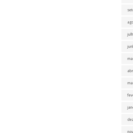
se
ag
jul
jun
ma
abr
ma
fev
jan
de
no