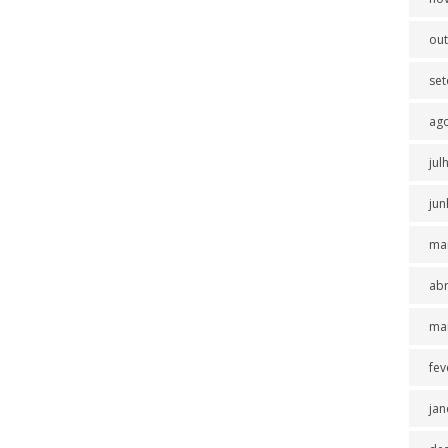
ou
se
ag
jul
jun
ma
abr
ma
fev
jan