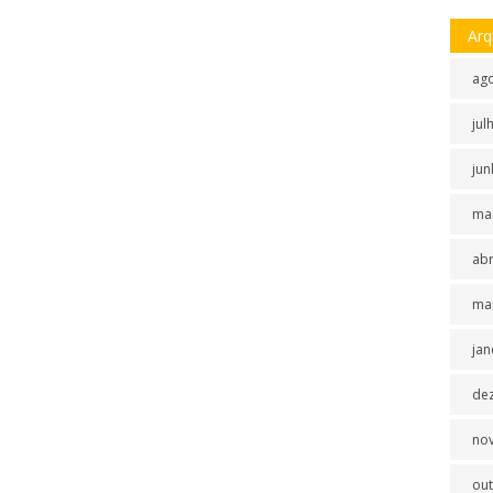
Arq
ag
jul
jun
ma
abr
ma
jan
de
no
ou