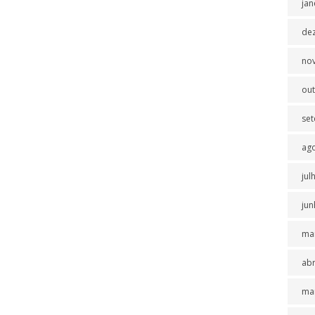
jan
de
no
ou
se
ag
jul
jun
ma
abr
ma