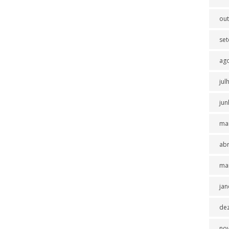
ou
se
ag
jul
jun
ma
abr
ma
jan
de
no