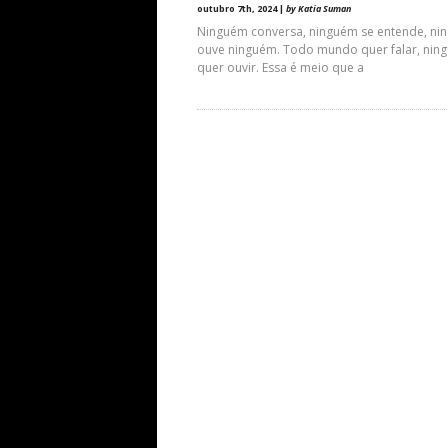
outubro 7th, 2024 |
by Katia Suman
Ninguém conversa, ninguém se entende, ni
ouve ninguém. Todo mundo quer falar, nin
quer ouvir. Essa é meio que a