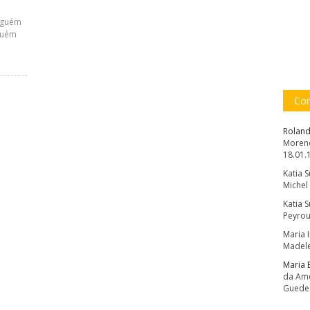
nguém
guém
Com
Roland
Moreno
18.01.
Katia 
Michel
Katia 
Peyrou
Maria 
Madele
Maria 
da Amé
Guede