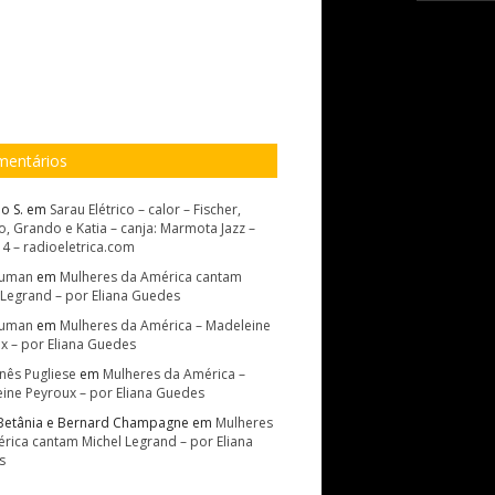
entários
o S.
em
Sarau Elétrico – calor – Fischer,
, Grando e Katia – canja: Marmota Jazz –
14 – radioeletrica.com
Suman
em
Mulheres da América cantam
 Legrand – por Eliana Guedes
Suman
em
Mulheres da América – Madeleine
x – por Eliana Guedes
Inês Pugliese
em
Mulheres da América –
ine Peyroux – por Eliana Guedes
Betânia e Bernard Champagne
em
Mulheres
rica cantam Michel Legrand – por Eliana
s