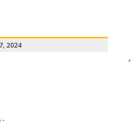
7, 2024
F
s –