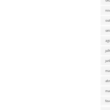
de
no
ou
se
ag
jul
jun
ma
abr
ma
fev