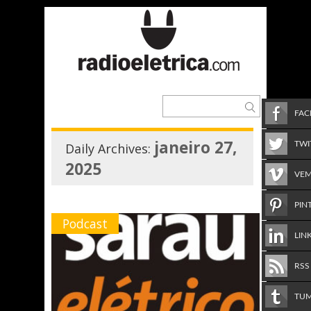
FA
janeiro 27,
TWI
Daily Archives:
2025
VE
PIN
Podcast
LIN
RSS
TU