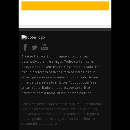
A Rádio Elétrica é um projeto colaborativo,
desenvolvido entre amigos. Todos curtem som,
pesquisam e ouvem muito. Gostam do babado. Tem
os que preferem os sixties, tem os indies, os que
amam jazz e os que se amarram em mpb. De um
time de dez, sete são músicos. Todos os que fazem
amam rádio. Rádio amadores, portanto. E se
divertem com a rádio. Brinquedinho elétrico.
Arte
cidadania
cidade
cinema
cultura
DR
feminismo
Guia do Jazz
Ismael Caneppele
jazz
leis
literatura
maconha
Mate Elétrico
música
música portuguesa
poesia
política
porto alegre
sarau
Sarau Elétrico
sustentabilidade
teatro