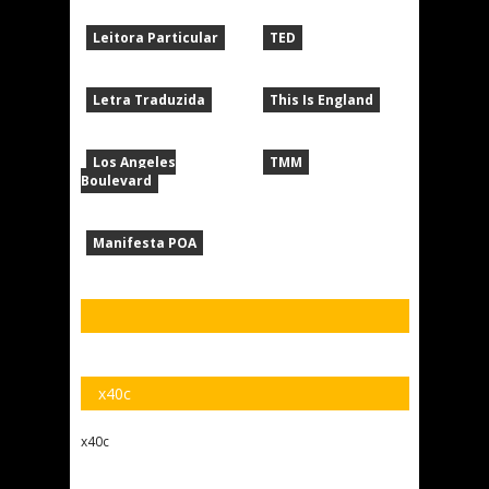
Leitora Particular
TED
Letra Traduzida
This Is England
Los Angeles
TMM
Boulevard
Manifesta POA
x40c
x40c