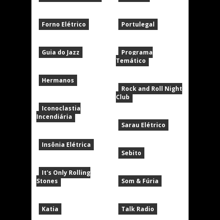
Forno Elétrico
Portulegal
Guia do Jazz
Programa
Temático
Hermanos
Rock and Roll Night
Club
Iconoclastia
Incendiária
Sarau Elétrico
Insônia Elétrica
Sebito
It's Only Rolling
Stones
Som & Fúria
Katia
Talk Radio