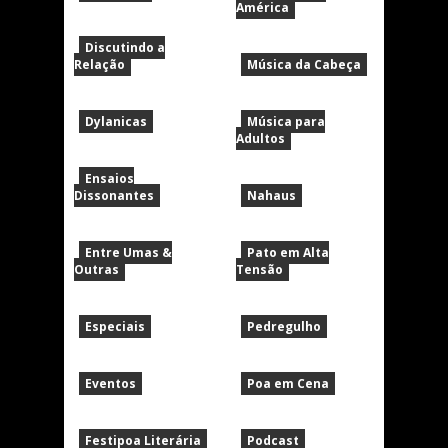
América
Discutindo a
Relação
Música da Cabeça
Dylanicas
Música para
Adultos
Ensaios
Dissonantes
Nahaus
Entre Umas &
Pato em Alta
Outras
Tensão
Especiais
Pedregulho
Eventos
Poa em Cena
Festipoa Literária
Podcast