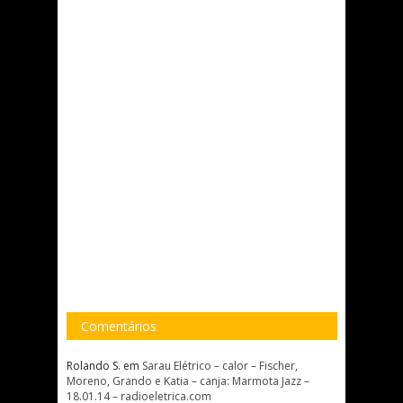
Comentários
Rolando S.
em
Sarau Elétrico – calor – Fischer,
Moreno, Grando e Katia – canja: Marmota Jazz –
18.01.14 – radioeletrica.com