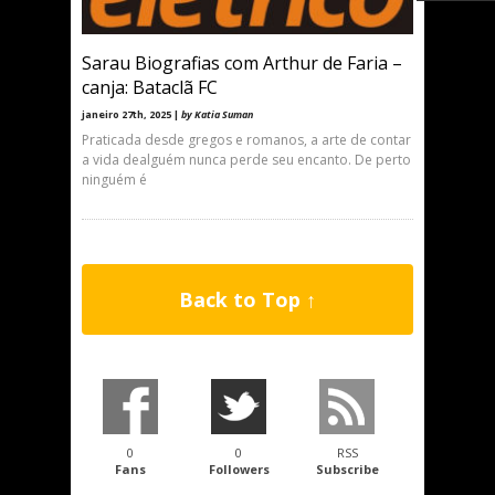
Sarau Biografias com Arthur de Faria –
canja: Bataclã FC
janeiro 27th, 2025 |
by Katia Suman
Praticada desde gregos e romanos, a arte de contar
a vida dealguém nunca perde seu encanto. De perto
ninguém é
Back to Top ↑
0
0
RSS
Fans
Followers
Subscribe