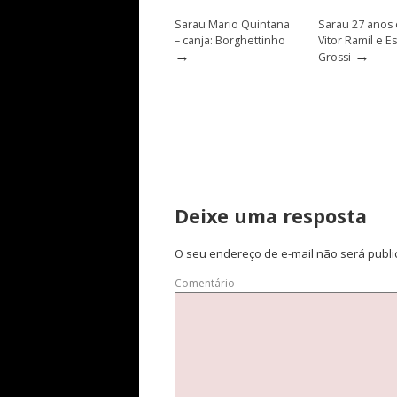
Sarau Mario Quintana
Sarau 27 anos
– canja: Borghettinho
Vitor Ramil e E
→
→
Grossi
Deixe uma resposta
O seu endereço de e-mail não será publi
Comentário