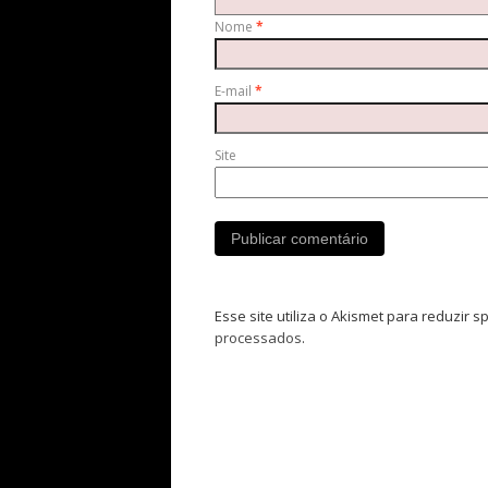
Nome
*
E-mail
*
Site
Esse site utiliza o Akismet para reduzir 
processados
.