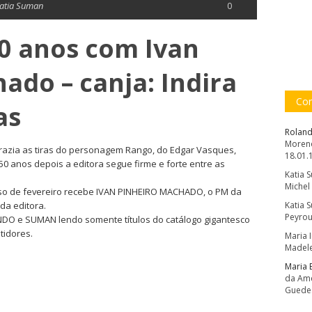
atia Suman
0
0 anos com Ivan
ado – canja: Indira
Com
as
Roland
Moreno
razia as tiras do personagem Rango, do Edgar Vasques,
18.01.
. 50 anos depois a editora segue firme e forte entre as
Katia 
Michel
so de fevereiro recebe IVAN PINHEIRO MACHADO, o PM da
da editora.
Katia 
Peyrou
O e SUMAN lendo somente títulos do catálogo gigantesco
tidores.
Maria 
Madele
Maria 
da Amé
Guede