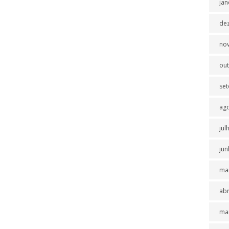
jan
de
no
ou
se
ag
jul
jun
ma
abr
ma