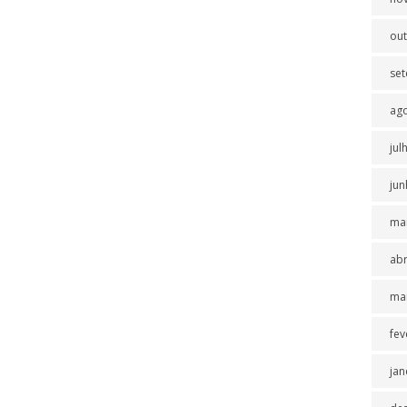
ou
se
ag
jul
jun
ma
abr
ma
fev
jan