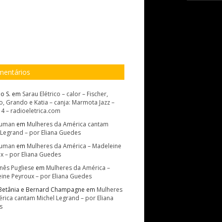
entários
o S.
em
Sarau Elétrico – calor – Fischer,
, Grando e Katia – canja: Marmota Jazz –
14 – radioeletrica.com
Suman
em
Mulheres da América cantam
 Legrand – por Eliana Guedes
Suman
em
Mulheres da América – Madeleine
x – por Eliana Guedes
Inês Pugliese
em
Mulheres da América –
ine Peyroux – por Eliana Guedes
Betânia e Bernard Champagne
em
Mulheres
rica cantam Michel Legrand – por Eliana
s