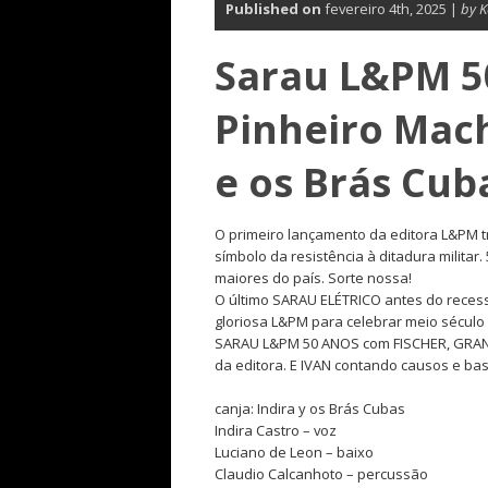
Published on
fevereiro 4th, 2025 |
by K
Sarau L&PM 5
Pinheiro Mach
e os Brás Cub
O primeiro lançamento da editora L&PM t
símbolo da resistência à ditadura militar
maiores do país. Sorte nossa!
O último SARAU ELÉTRICO antes do reces
gloriosa L&PM para celebrar meio século 
SARAU L&PM 50 ANOS com FISCHER, GRAND
da editora. E IVAN contando causos e bas
canja: Indira y os Brás Cubas
Indira Castro – voz
Luciano de Leon – baixo
Claudio Calcanhoto – percussão