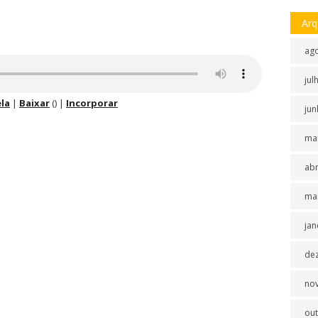
Arq
ag
jul
la
|
Baixar
() |
Incorporar
jun
ma
abr
ma
jan
de
no
ou