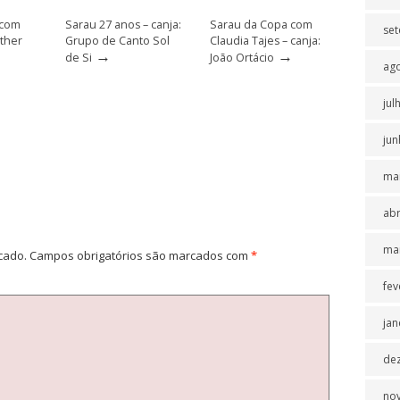
 com
Sarau 27 anos – canja:
Sarau da Copa com
se
sther
Grupo de Canto Sol
Claudia Tajes – canja:
→
→
de Si
João Ortácio
ag
jul
jun
ma
abr
ma
cado.
Campos obrigatórios são marcados com
*
fev
jan
de
no