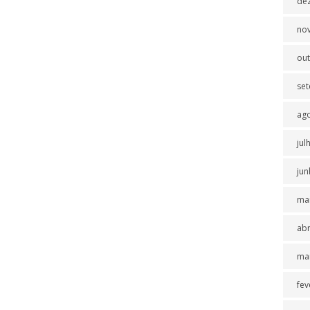
de
no
ou
se
ag
jul
jun
ma
abr
ma
fev