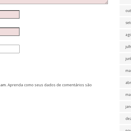
ou
se
ag
jul
jun
ma
abr
spam.
Aprenda como seus dados de comentários são
ma
jan
de
no