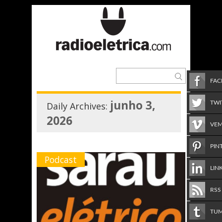
FA
junho 3,
TWI
Daily Archives:
2026
VE
PIN
Podcast
LIN
RSS
TU