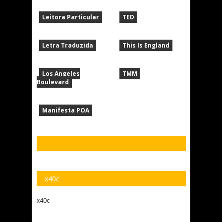
Leitora Particular
TED
Letra Traduzida
This Is England
Los Angeles
TMM
Boulevard
Manifesta POA
x40c
x40c