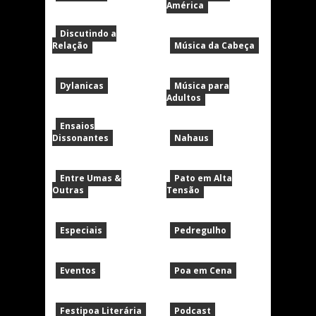
América
Discutindo a
Relação
Música da Cabeça
Dylanicas
Música para
Adultos
Ensaios
Dissonantes
Nahaus
Entre Umas &
Pato em Alta
Outras
Tensão
Especiais
Pedregulho
Eventos
Poa em Cena
Festipoa Literária
Podcast