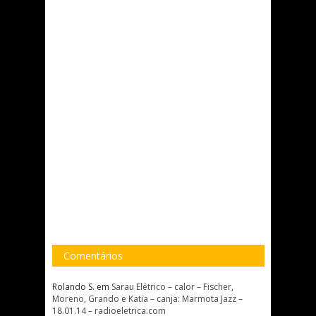
Comentários
Rolando S.
em
Sarau Elétrico – calor – Fischer,
Moreno, Grando e Katia – canja: Marmota Jazz –
18.01.14 – radioeletrica.com