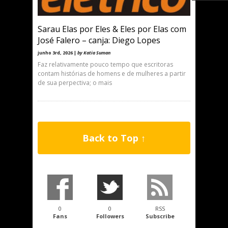
Sarau Elas por Eles & Eles por Elas com
José Falero – canja: Diego Lopes
junho 3rd, 2026 |
by Katia Suman
Faz relativamente pouco tempo que escritoras
contam histórias de homens e de mulheres a partir
de sua perpectiva; o mais
Back to Top ↑
0
0
RSS
Fans
Followers
Subscribe