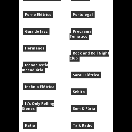
Forno Elétrico
Portulegal
Guia do Jazz
Programa
Temático
Hermanos
Rock and Roll Night
Club
Iconoclastia
Incendiária
Sarau Elétrico
Insônia Elétrica
Sebito
It's Only Rolling
Stones
Som & Fúria
Katia
Talk Radio