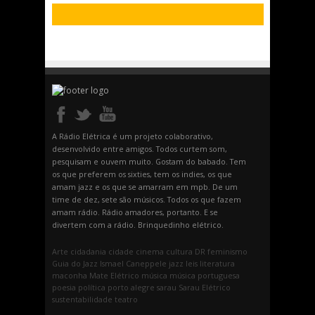
A Rádio Elétrica é um projeto colaborativo,
desenvolvido entre amigos. Todos curtem som,
pesquisam e ouvem muito. Gostam do babado. Tem
os que preferem os sixties, tem os indies, os que
amam jazz e os que se amarram em mpb. De um
time de dez, sete são músicos. Todos os que fazem
amam rádio. Rádio amadores, portanto. E se
divertem com a rádio. Brinquedinho elétrico.
Arte
cidadania
cidade
cinema
cultura
DR
feminismo
Guia do Jazz
Ismael Caneppele
jazz
leis
literatura
maconha
Mate Elétrico
música
música portuguesa
poesia
política
porto alegre
sarau
Sarau Elétrico
sustentabilidade
teatro