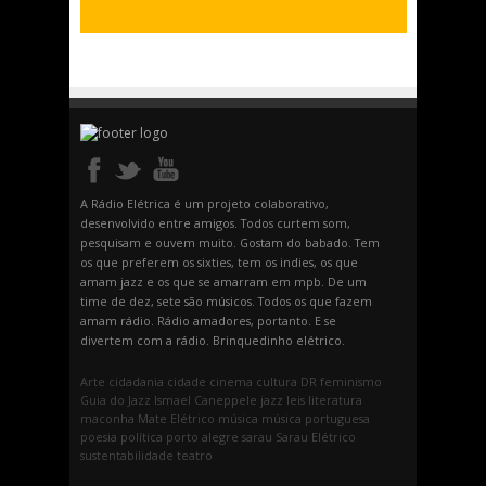
A Rádio Elétrica é um projeto colaborativo,
desenvolvido entre amigos. Todos curtem som,
pesquisam e ouvem muito. Gostam do babado. Tem
os que preferem os sixties, tem os indies, os que
amam jazz e os que se amarram em mpb. De um
time de dez, sete são músicos. Todos os que fazem
amam rádio. Rádio amadores, portanto. E se
divertem com a rádio. Brinquedinho elétrico.
Arte
cidadania
cidade
cinema
cultura
DR
feminismo
Guia do Jazz
Ismael Caneppele
jazz
leis
literatura
maconha
Mate Elétrico
música
música portuguesa
poesia
política
porto alegre
sarau
Sarau Elétrico
sustentabilidade
teatro