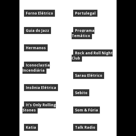
Forno Elétrico
Portulegal
Guia do Jazz
Programa
Temático
Hermanos
Rock and Roll Night
Club
Iconoclastia
Incendiária
Sarau Elétrico
Insônia Elétrica
Sebito
It's Only Rolling
Stones
Som & Fúria
Katia
Talk Radio