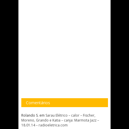
Comentários
Rolando S.
em
Sarau Elétrico – calor – Fischer,
Moreno, Grando e Katia – canja: Marmota Jazz –
18.01.14 – radioeletrica.com