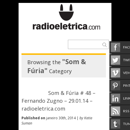
FA
"Som &
TWI
Browsing the
Fúria"
Category
VE
PIN
Som & Fúria # 48 –
LIN
Fernando Zugno – 29.01.14 –
radioeletrica.com
RSS
Published on
janeiro 30th, 2014 |
by Katia
Suman
TU