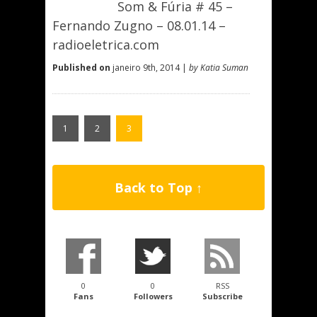
Som & Fúria # 45 –
Fernando Zugno – 08.01.14 –
radioeletrica.com
Published on
janeiro 9th, 2014 |
by Katia Suman
1
2
3
Back to Top ↑
0
0
RSS
Fans
Followers
Subscribe