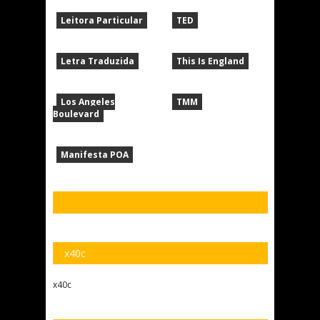
Leitora Particular
TED
Letra Traduzida
This Is England
Los Angeles
TMM
Boulevard
Manifesta POA
x40c
x40c