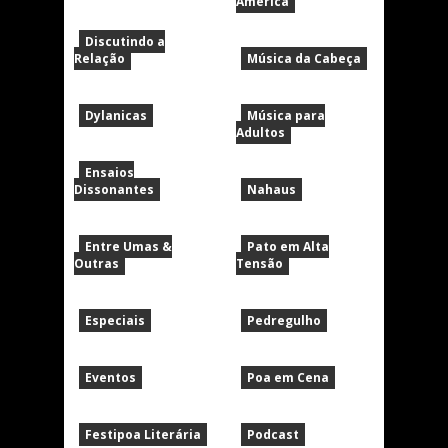
América
Discutindo a
Relação
Música da Cabeça
Dylanicas
Música para
Adultos
Ensaios
Dissonantes
Nahaus
Entre Umas &
Pato em Alta
Outras
Tensão
Especiais
Pedregulho
Eventos
Poa em Cena
Festipoa Literária
Podcast