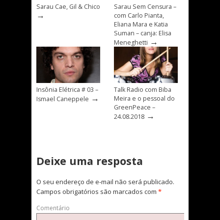
Sarau Cae, Gil & Chico
Sarau Sem Censura –
→
com Carlo Pianta,
Eliana Mara e Katia
Suman – canja: Elisa
→
Meneghetti
Insônia Elétrica # 03 –
Talk Radio com Biba
→
Meira e o pessoal do
Ismael Caneppele
GreenPeace –
→
24.08.2018
Deixe uma resposta
O seu endereço de e-mail não será publicado.
Campos obrigatórios são marcados com
*
Comentário