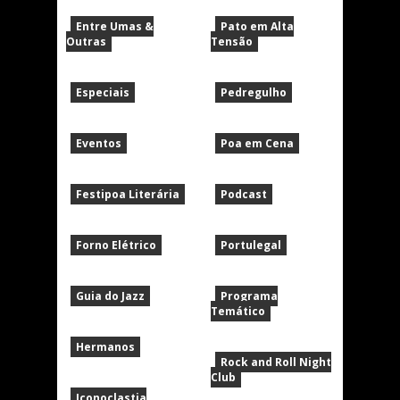
Entre Umas &
Pato em Alta
Outras
Tensão
Especiais
Pedregulho
Eventos
Poa em Cena
Festipoa Literária
Podcast
Forno Elétrico
Portulegal
Guia do Jazz
Programa
Temático
Hermanos
Rock and Roll Night
Club
Iconoclastia