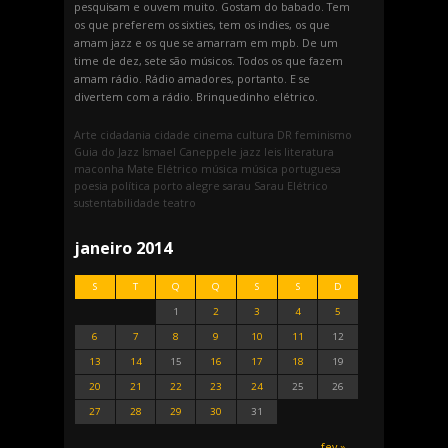
pesquisam e ouvem muito. Gostam do babado. Tem
os que preferem os sixties, tem os indies, os que
amam jazz e os que se amarram em mpb. De um
time de dez, sete são músicos. Todos os que fazem
amam rádio. Rádio amadores, portanto. E se
divertem com a rádio. Brinquedinho elétrico.
Arte
cidadania
cidade
cinema
cultura
DR
feminismo
Guia do Jazz
Ismael Caneppele
jazz
leis
literatura
maconha
Mate Elétrico
música
música portuguesa
poesia
política
porto alegre
sarau
Sarau Elétrico
sustentabilidade
teatro
janeiro 2014
S
T
Q
Q
S
S
D
1
2
3
4
5
6
7
8
9
10
11
12
13
14
15
16
17
18
19
20
21
22
23
24
25
26
27
28
29
30
31
fev »