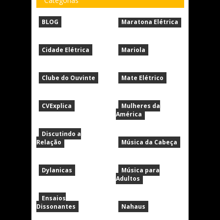
Categorias
BLOG
Maratona Elétrica
Cidade Elétrica
Mariola
Clube do Ouvinte
Mate Elétrico
CVExplica
Mulheres da
América
Discutindo a
Relação
Música da Cabeça
Dylanicas
Música para
Adultos
Ensaios
Dissonantes
Nahaus