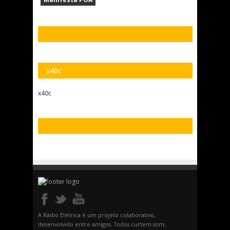
x40c
x40c
A Rádio Elétrica é um projeto colaborativo,
desenvolvido entre amigos. Todos curtem som,