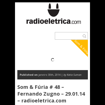
Som & Fúria
Published on
janeiro 30th, 2014 |
by Katia Suman
Som & Fúria # 48 –
Fernando Zugno – 29.01.14
– radioeletrica.com