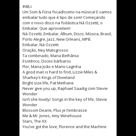
#48♫
Um Som & Fúria focadíssimo na música! E vamos
embalar tudo que é tipo de som! Começando
com o novo disco na fodástica Ná Ozzetti, o
Embalar. Que aproveitem!
Ná Ozzetti, Embalar, Álbum, Disco, Música, Brasil,
Porto Alegre, Jazz, New Orleans, MPB.
Embalar, Ná Ozzetti
Oração, Ney Matogrosso
Ta combinado, Maria Bethânia
Esotérico, Doces bárbaros
Flor, Maria João e Mario Laginha
A good man is hard to find, Lizzie Miles &
Sharkey’s Kings of Dixieland
Bright size life, Pat Methane
Never give you up, Raphael Saadig com Stevie
Wonder
Isn’t she lovely/ Songs in the key of life, Stevie
Wonder
Blossom Dearie, Plus je t’embrasse
Me & Mr. Jones, Amy Winehouse
Stars, The XX
You’ve got the love, Florence and the Machine