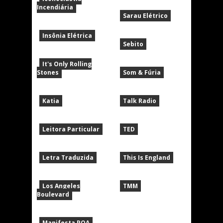
Incendiária
Sarau Elétrico
Insônia Elétrica
Sebito
It's Only Rolling
Stones
Som & Fúria
Katia
Talk Radio
Leitora Particular
TED
Letra Traduzida
This Is England
Los Angeles
TMM
Boulevard
Manifesta POA