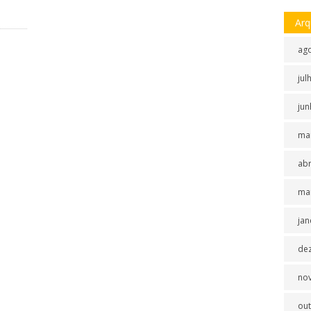
Arq
ag
jul
jun
ma
abr
ma
jan
de
no
ou