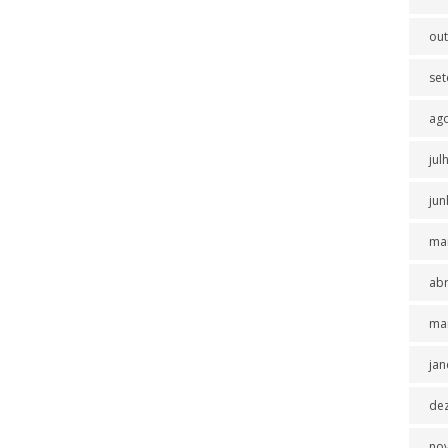
ou
se
ag
jul
jun
ma
abr
ma
jan
de
no