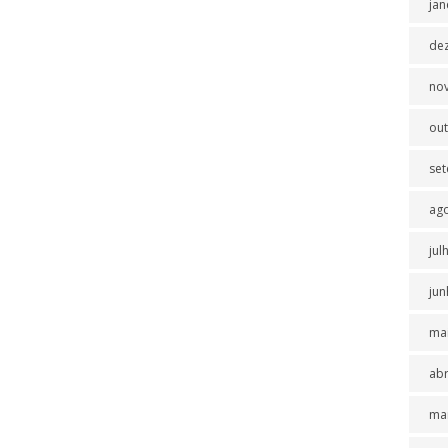
jan
de
no
ou
se
ag
jul
jun
ma
abr
ma