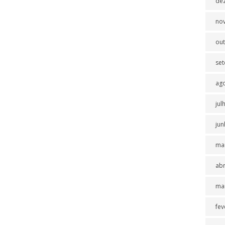
de
no
ou
se
ag
jul
jun
ma
abr
ma
fev