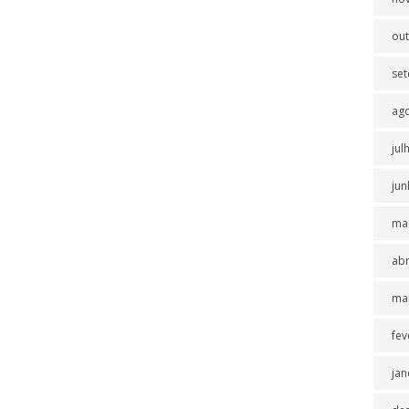
ou
se
ag
jul
jun
ma
abr
ma
fev
jan