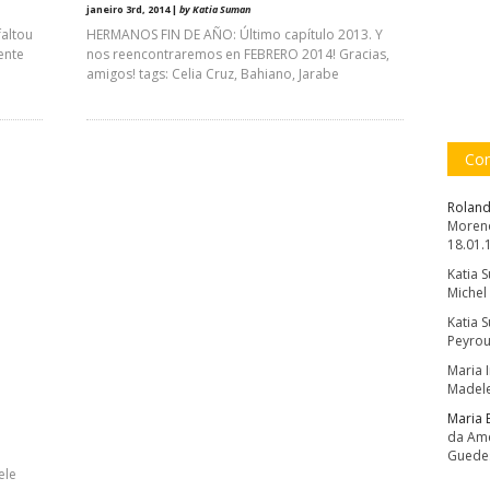
janeiro 3rd, 2014 |
by Katia Suman
faltou
HERMANOS FIN DE AÑO: Último capítulo 2013. Y
ente
nos reencontraremos en FEBRERO 2014! Gracias,
amigos! tags: Celia Cruz, Bahiano, Jarabe
Com
Roland
Moreno
18.01.
Katia 
Michel
Katia 
Peyrou
Maria 
Madele
Maria 
da Amé
Guede
ele