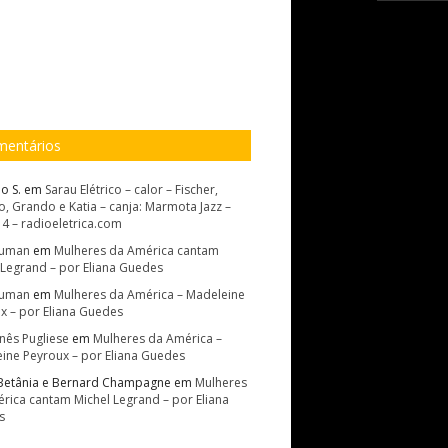
entários
o S.
em
Sarau Elétrico – calor – Fischer,
, Grando e Katia – canja: Marmota Jazz –
14 – radioeletrica.com
Suman
em
Mulheres da América cantam
 Legrand – por Eliana Guedes
Suman
em
Mulheres da América – Madeleine
x – por Eliana Guedes
Inês Pugliese
em
Mulheres da América –
ine Peyroux – por Eliana Guedes
Betânia e Bernard Champagne
em
Mulheres
rica cantam Michel Legrand – por Eliana
s