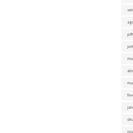
se
ag
jul
jun
ma
abr
ma
fev
jan
de
no