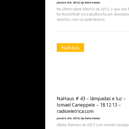
janeiro 3rd, 2014 |
by Katia Suman
No último Mate Elétrico de 2013, o que não 
foi Rock’n’Roll! Os trabalhos foram devidam
abertos, com os australianos
Nahaus
NaHaus # 43 – lâmpadas e luz –
Ismael Caneppele – 18.12.13 –
radioeletrica.com
janeiro 3rd, 2014 |
by Katia Suman
último NaHaus de 2013 com Ismael Canepp