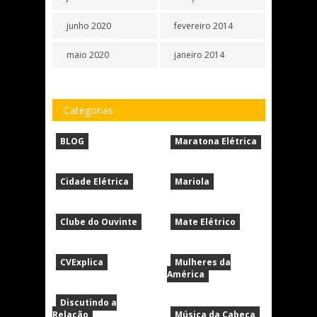
junho 2020
fevereiro 2014
maio 2020
janeiro 2014
Categorias
BLOG
Maratona Elétrica
Cidade Elétrica
Mariola
Clube do Ouvinte
Mate Elétrico
CVExplica
Mulheres da
América
Discutindo a
Relação
Música da Cabeça