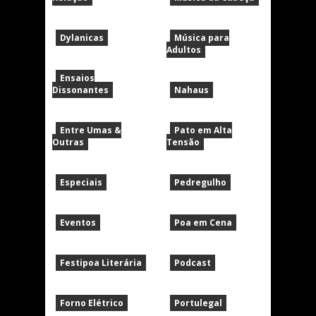
Dylanicas
Música para
Adultos
Ensaios
Dissonantes
Nahaus
Entre Umas &
Pato em Alta
Outras
Tensão
Especiais
Pedregulho
Eventos
Poa em Cena
Festipoa Literária
Podcast
Forno Elétrico
Portulegal