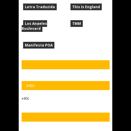
Letra Traduzida
This Is England
Los Angeles
TMM
Boulevard
Manifesta POA
x40c
x40c