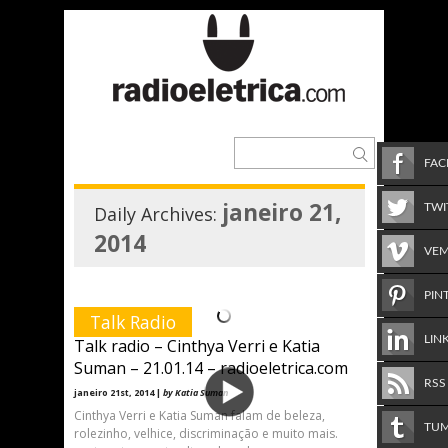
FA
janeiro 21,
TWI
Daily Archives:
2014
VE
PIN
Talk Radio
LIN
Talk radio – Cinthya Verri e Katia
Suman – 21.01.14 – radioeletrica.com
RSS
janeiro 21st, 2014 |
by Katia Suman
Cinthya Verri e Katia Suman falam de beleza,
TU
rolezinho, velhice, discriminação e muito mais.