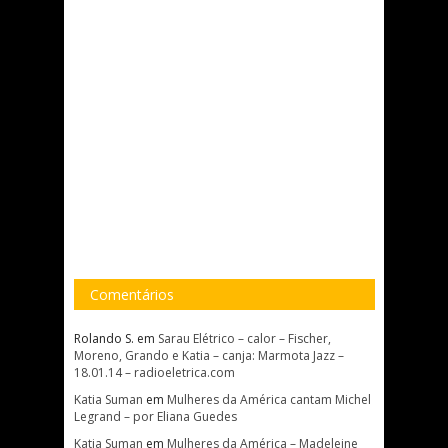
Comentários
Rolando S.
em
Sarau Elétrico – calor – Fischer,
Moreno, Grando e Katia – canja: Marmota Jazz –
18.01.14 – radioeletrica.com
Katia Suman
em
Mulheres da América cantam Michel
Legrand – por Eliana Guedes
Katia Suman
em
Mulheres da América – Madeleine