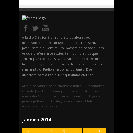
A Rádio Elétrica é um projeto colaborativo,
desenvolvido entre amigos. Todos curtem som,
pesquisam e ouvem muito. Gostam do babado. Tem
os que preferem os sixties, tem os indies, os que
amam jazz e os que se amarram em mpb. De um
time de dez, sete são músicos. Todos os que fazem
amam rádio. Rádio amadores, portanto. E se
divertem com a rádio. Brinquedinho elétrico.
Arte
cidadania
cidade
cinema
cultura
DR
feminismo
Guia do Jazz
Ismael Caneppele
jazz
leis
literatura
maconha
Mate Elétrico
música
música portuguesa
poesia
política
porto alegre
sarau
Sarau Elétrico
sustentabilidade
teatro
janeiro 2014
S
T
Q
Q
S
S
D