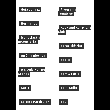
Guia do Jazz
Programa
Temático
Hermanos
Rock and Roll Night
Club
Iconoclastia
Incendiária
Sarau Elétrico
Insônia Elétrica
Sebito
It's Only Rolling
Stones
Som & Fúria
Katia
Talk Radio
Leitora Particular
TED