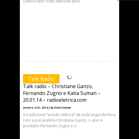
cantora tem rosto alterado pelo
Talk Radio
Talk radio – Christiane Ganzo,
Fernando Zugno e Katia Suman –
20.01.14 – radioeletrica.com
janeiro 21st, 2014 |
by Katia Suman
A tradicional “sessão elétrica” de toda segunda-feira
com a psicanalista Christiane Ganzo, o ator e
produtor Fernando Zugno e a