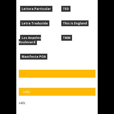
Leitora Particular
TED
Letra Traduzida
This Is England
Los Angeles
TMM
Boulevard
Manifesta POA
x40c
x40c