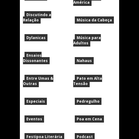
América
Discutindo a
Relação
Música da Cabeça
Dylanicas
Música para
Adultos
Ensaios
Dissonantes
Nahaus
Entre Umas &
Pato em Alta
Outras
Tensão
Especiais
Pedregulho
Eventos
Poa em Cena
Festipoa Literária
Podcast