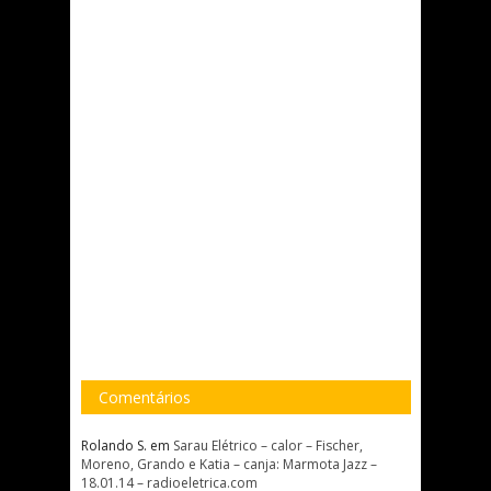
Comentários
Rolando S.
em
Sarau Elétrico – calor – Fischer,
Moreno, Grando e Katia – canja: Marmota Jazz –
18.01.14 – radioeletrica.com