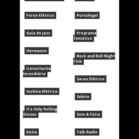
Forno Elétrico
Portulegal
Guia do Jazz
Programa
Temático
Hermanos
Rock and Roll Night
Club
Iconoclastia
Incendiária
Sarau Elétrico
Insônia Elétrica
Sebito
It's Only Rolling
Stones
Som & Fúria
Katia
Talk Radio