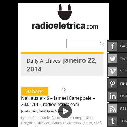
FA
janeiro 22,
TWI
Daily Archives:
2014
VE
PIN
Nahaus
LIN
NaHaus # 46 – Ismael Caneppele –
20.01.14 – radioeletrica.com
RSS
janeiro 22nd, 2014 |
by Katia Suman
Ismael Caneppele lê, comenta e compartilha:
TU
Gregório Duvivier, Mauro Taxitramas Castro, cocô