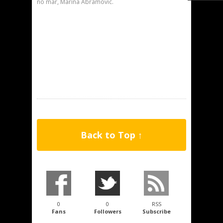
no mar, Marina Abramovic.
Back to Top ↑
0
0
RSS
Fans
Followers
Subscribe