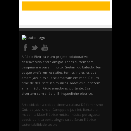
A Rádio Elétrica é um projeto colaborativo,
desenvolvido entre amigos. Todos curtem som,
pesquisam e ouvem muito. Gostam do babado. Tem
os que preferem os sixties, tem os indies, os que
amam jazz e os que se amarram em mpb. De um
time de dez, sete são músicos. Todos os que fazem
amam rádio. Rádio amadores, portanto. E se
divertem com a rádio. Brinquedinho elétrico.
Arte
cidadania
cidade
cinema
cultura
DR
feminismo
Guia do Jazz
Ismael Caneppele
jazz
leis
literatura
maconha
Mate Elétrico
música
música portuguesa
poesia
política
porto alegre
sarau
Sarau Elétrico
sustentabilidade
teatro