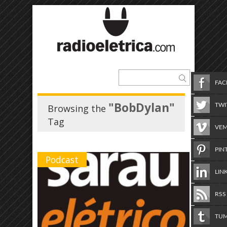
FA
"BobDylan"
TWI
Browsing the
Tag
VE
PIN
Podcast
LIN
RSS
TU