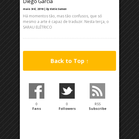
Diego Garcia
maio 3rd, 2018 |
by Katia Suman
Há momentos tão, mas tão confusos, que só
mesmo a arte é capaz de traduzir. Nesta terça, o
SARAU ELÉTRICO
Back to Top ↑
0
0
RSS
Fans
Followers
Subscribe