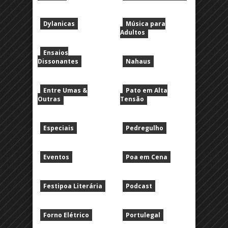
Dylanicas
Música para
Adultos
Ensaios
Dissonantes
Nahaus
Entre Umas &
Pato em Alta
Outras
Tensão
Especiais
Pedregulho
Eventos
Poa em Cena
Festipoa Literária
Podcast
Forno Elétrico
Portulegal