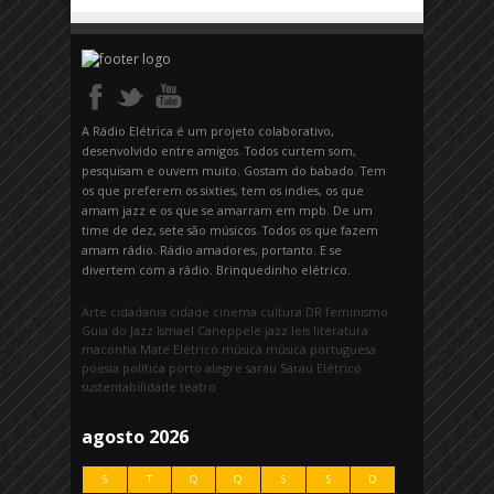
A Rádio Elétrica é um projeto colaborativo,
desenvolvido entre amigos. Todos curtem som,
pesquisam e ouvem muito. Gostam do babado. Tem
os que preferem os sixties, tem os indies, os que
amam jazz e os que se amarram em mpb. De um
time de dez, sete são músicos. Todos os que fazem
amam rádio. Rádio amadores, portanto. E se
divertem com a rádio. Brinquedinho elétrico.
Arte
cidadania
cidade
cinema
cultura
DR
feminismo
Guia do Jazz
Ismael Caneppele
jazz
leis
literatura
maconha
Mate Elétrico
música
música portuguesa
poesia
política
porto alegre
sarau
Sarau Elétrico
sustentabilidade
teatro
agosto 2026
S
T
Q
Q
S
S
D