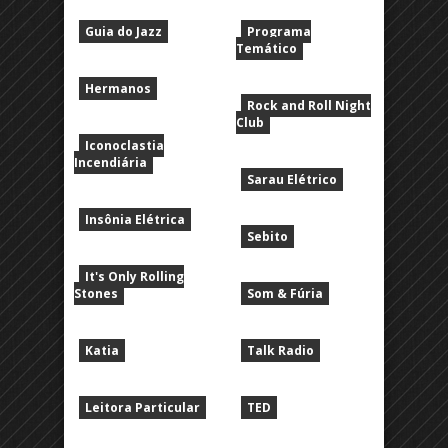
Guia do Jazz
Programa
Temático
Hermanos
Rock and Roll Night
Club
Iconoclastia
Incendiária
Sarau Elétrico
Insônia Elétrica
Sebito
It's Only Rolling
Stones
Som & Fúria
Katia
Talk Radio
Leitora Particular
TED