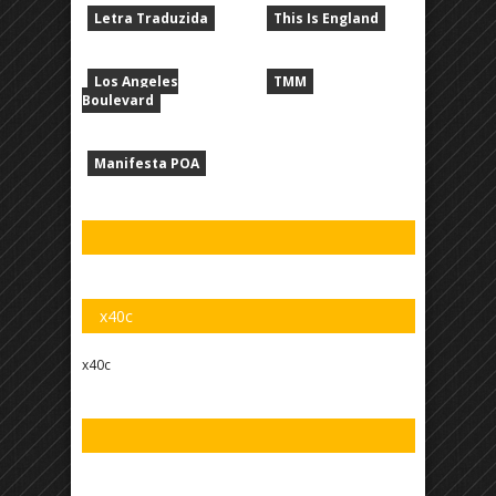
Letra Traduzida
This Is England
Los Angeles
TMM
Boulevard
Manifesta POA
x40c
x40c