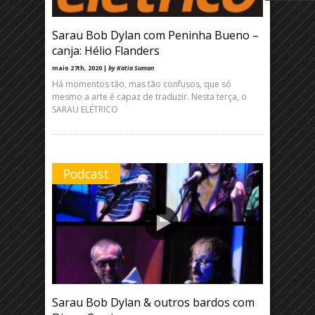
Sarau Bob Dylan com Peninha Bueno –
canja: Hélio Flanders
maio 27th, 2020 |
by Katia Suman
Há momentos tão, mas tão confusos, que só
mesmo a arte é capaz de traduzir. Nesta terça, o
SARAU ELÉTRICO
Podcast
Sarau Bob Dylan & outros bardos com