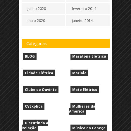
junho 2020
fevereiro 2014
maio 2020
janeiro 2014
Categorias
BLOG
Maratona Elétrica
Cidade Elétrica
Mariola
Clube do Ouvinte
Mate Elétrico
CVExplica
Mulheres da
América
Discutindo a
Relação
Música da Cabeça