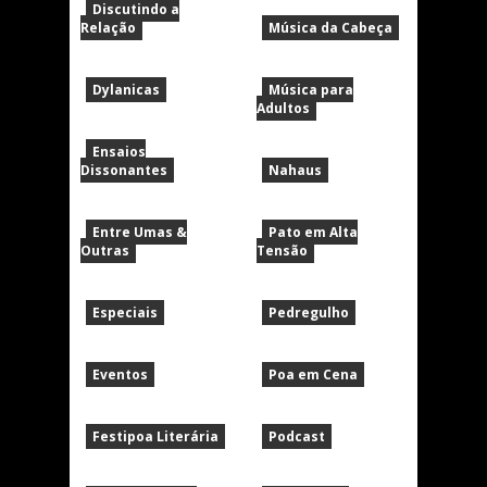
Discutindo a
Relação
Música da Cabeça
Dylanicas
Música para
Adultos
Ensaios
Dissonantes
Nahaus
Entre Umas &
Pato em Alta
Outras
Tensão
Especiais
Pedregulho
Eventos
Poa em Cena
Festipoa Literária
Podcast