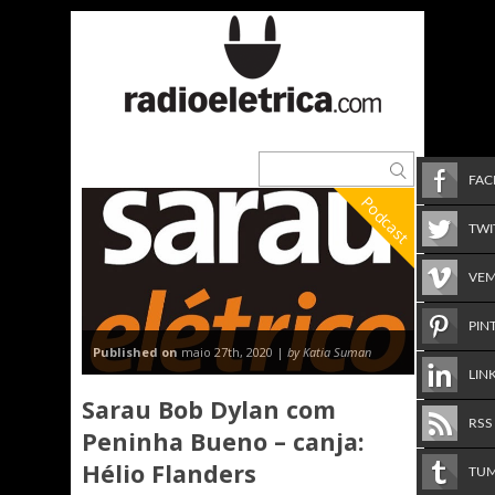
FA
Podcast
TWI
VE
PIN
Published on
maio 27th, 2020 |
by Katia Suman
LIN
Sarau Bob Dylan com
RSS
Peninha Bueno – canja:
Hélio Flanders
TU