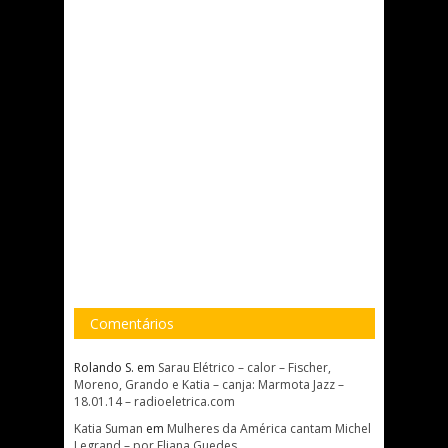
Comentários
Rolando S.
em
Sarau Elétrico – calor – Fischer,
Moreno, Grando e Katia – canja: Marmota Jazz –
18.01.14 – radioeletrica.com
Katia Suman
em
Mulheres da América cantam Michel
Legrand – por Eliana Guedes