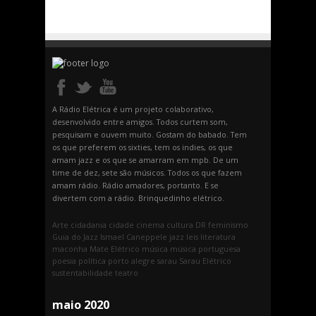
A Rádio Elétrica é um projeto colaborativo,
desenvolvido entre amigos. Todos curtem som,
pesquisam e ouvem muito. Gostam do babado. Tem
os que preferem os sixties, tem os indies, os que
amam jazz e os que se amarram em mpb. De um
time de dez, sete são músicos. Todos os que fazem
amam rádio. Rádio amadores, portanto. E se
divertem com a rádio. Brinquedinho elétrico.
Arte
cidadania
cidade
cinema
cultura
DR
feminismo
Guia do Jazz
Ismael Caneppele
jazz
leis
literatura
maconha
Mate Elétrico
música
música portuguesa
poesia
política
porto alegre
sarau
Sarau Elétrico
sustentabilidade
teatro
maio 2020