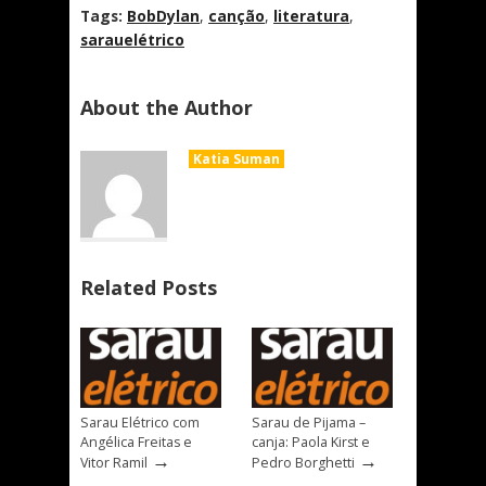
Tags:
BobDylan
,
canção
,
literatura
,
sarauelétrico
About the Author
Katia Suman
Related Posts
Sarau Elétrico com
Sarau de Pijama –
Angélica Freitas e
canja: Paola Kirst e
→
→
Vitor Ramil
Pedro Borghetti