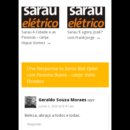
Sarau A Cidade e as
Sarau ‘E agora, José?’
→
Pessoas – canja:
com Frank Jorge
→
Hique Gomez
One Response to
Sarau Bob Dylan
com Peninha Bueno – canja: Hélio
Flanders
Geraldo Souza Moraes
says:
junho 2, 2020 at 8:41 am
Beleza, abraço a todos e todas.
Responder