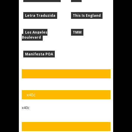
Letra Traduzida
This Is England
Los Angeles
TMM
Boulevard
Manifesta POA
x40c
x40c