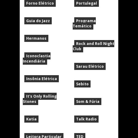
Forno Elétrico
Portulegal
Guia do Jazz
Programa
Temático
Hermanos
Rock and Roll Night
Club
Iconoclastia
Incendiária
Sarau Elétrico
Insônia Elétrica
Sebito
It's Only Rolling
Stones
Som & Fúria
Katia
Talk Radio
Leitora Particular
TED