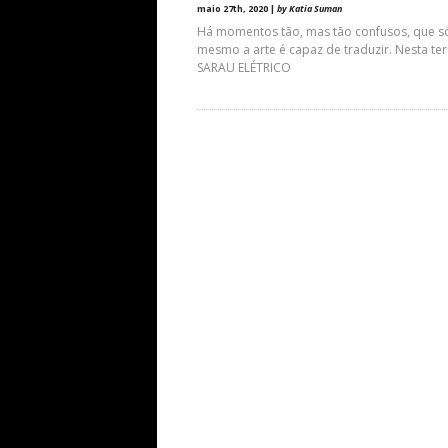
maio 27th, 2020 |
by Katia Suman
Há momentos tão, mas tão confusos, que s
mesmo a arte é capaz de traduzir. Nesta ter
SARAU ELÉTRICO