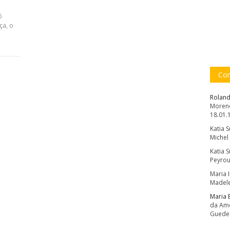
ó
ça, o
Com
Roland
Moreno
18.01.
Katia 
Michel
Katia 
Peyrou
Maria 
Madele
Maria 
da Amé
Guede