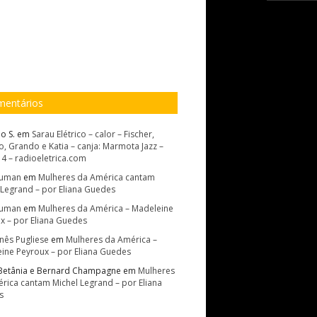
entários
o S.
em
Sarau Elétrico – calor – Fischer,
, Grando e Katia – canja: Marmota Jazz –
14 – radioeletrica.com
Suman
em
Mulheres da América cantam
 Legrand – por Eliana Guedes
Suman
em
Mulheres da América – Madeleine
x – por Eliana Guedes
Inês Pugliese
em
Mulheres da América –
ine Peyroux – por Eliana Guedes
Betânia e Bernard Champagne
em
Mulheres
rica cantam Michel Legrand – por Eliana
s