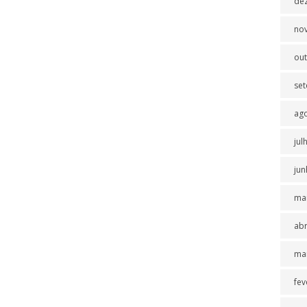
de
no
ou
se
ag
jul
jun
ma
abr
ma
fev