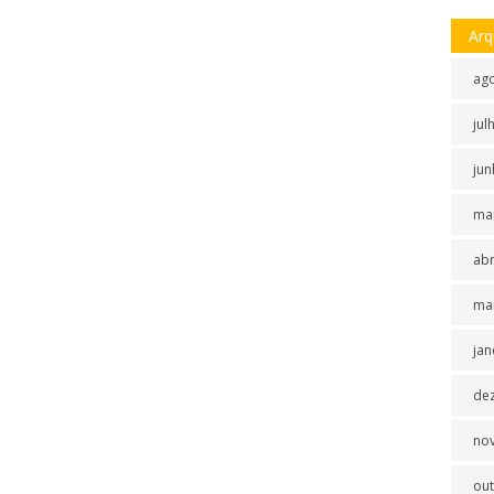
Arq
ag
jul
jun
ma
abr
ma
jan
de
no
ou