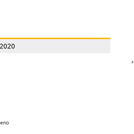
 2020
F
ueno