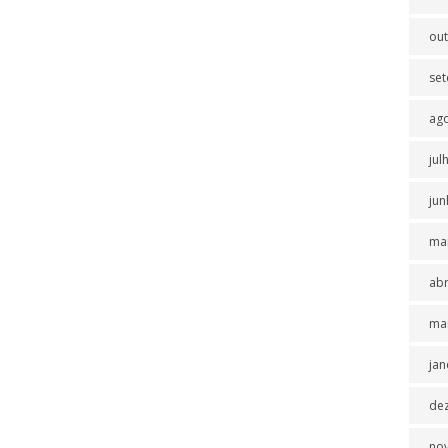
ou
se
ag
jul
jun
ma
abr
ma
jan
de
no