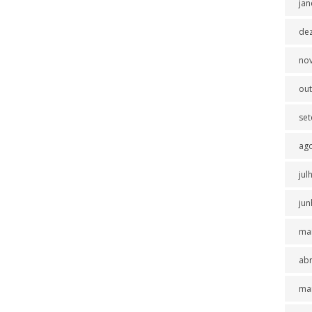
jan
de
no
ou
se
ag
jul
jun
ma
abr
ma