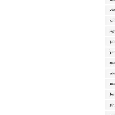
ou
se
ag
jul
jun
ma
abr
ma
fev
jan