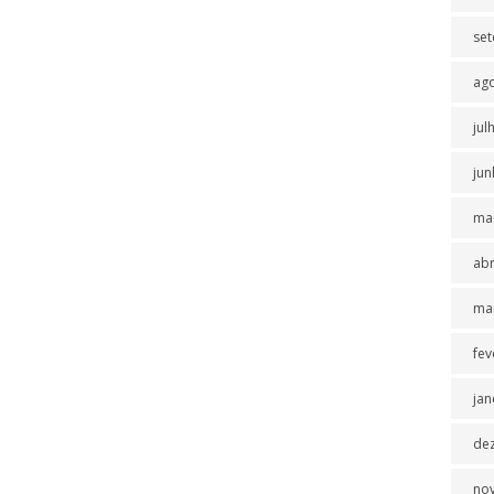
se
ag
jul
jun
ma
abr
ma
fev
jan
de
no