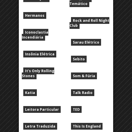
Temático
Hermanos
Rock and Roll Night
Club
Iconoclastia
Incendiária
Sarau Elétrico
Insônia Elétrica
Sebito
It's Only Rolling
Stones
Som & Fúria
Katia
Talk Radio
Leitora Particular
TED
Letra Traduzida
This Is England