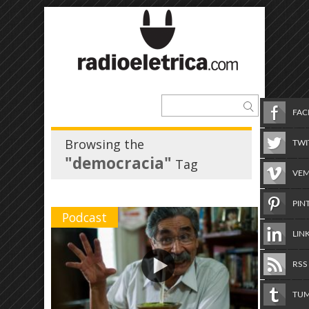
FA
Browsing the
TWI
"democracia"
Tag
VE
PIN
Podcast
LIN
RSS
TU