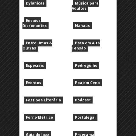
Dylanicas
Música para
Adultos
Ensaios
Dissonantes
Nahaus
Entre Umas &
Pato em Alta
Outras
Tensão
Especiais
Pedregulho
Eventos
Poa em Cena
Festipoa Literária
Podcast
Forno Elétrico
Portulegal
Guia do Jazz
Programa