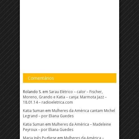
Comentários
Rolando S.
em
Sarau Elétrico – calor – Fischer,
Moreno, Grando e Katia – canja: Marmota Jazz –
18.01.14 – radioeletrica.com
Katia Suman
em
Mulheres da América cantam Michel
Legrand – por Eliana Guedes
Katia Suman
em
Mulheres da América – Madeleine
Peyroux – por Eliana Guedes
Maria Inês Pugliese
em
Mulheres da América –