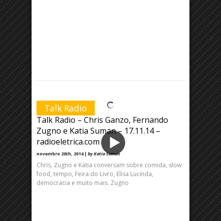
Talk Radio
Talk Radio – Chris Ganzo, Fernando
Zugno e Katia Suman – 17.11.14 –
radioeletrica.com
novembro 20th, 2014 |
by Katia Suman
Chris, Zugno e Katia conversam sobre comida, slow
food, tempo, Feira do Livro, Elisa Lucinda,
democracia e muito mais. Zugno