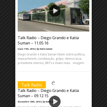
Talk Radio – Diego Grando e Katia
Suman – 11.05.16
maio 11th, 2016 |
by Katia Suman
Diego Grando e Katia Suman falam sobre política,
impeachment, constituição, golpe, democracia,
presidente interino, BRTs e muito mais. imagem:
Talk Radio
Talk Radio – Diego Grando e Katia
Suman – 09.12.15
dezembro 10th, 2015 |
by Katia Suman