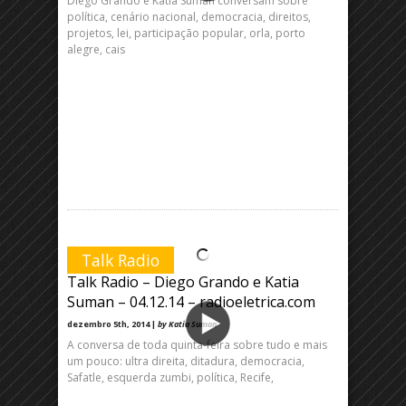
Diego Grando e Katia Suman conversam sobre
política, cenário nacional, democracia, direitos,
projetos, lei, participação popular, orla, porto
alegre, cais
Talk Radio
Talk Radio – Diego Grando e Katia
Suman – 04.12.14 – radioeletrica.com
dezembro 5th, 2014 |
by Katia Suman
A conversa de toda quinta-feira sobre tudo e mais
um pouco: ultra direita, ditadura, democracia,
Safatle, esquerda zumbi, política, Recife,