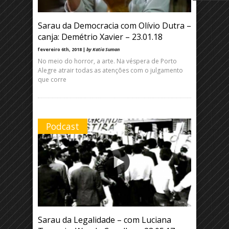
Sarau da Democracia com Olívio Dutra –
canja: Demétrio Xavier – 23.01.18
fevereiro 6th, 2018 |
by Katia Suman
No meio do horror, a arte. Na véspera de Porto
Alegre atrair todas as atenções com o julgamento
que corre
Podcast
Sarau da Legalidade – com Luciana