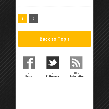
1
2
Back to Top ↑
0
0
RSS
Fans
Followers
Subscribe