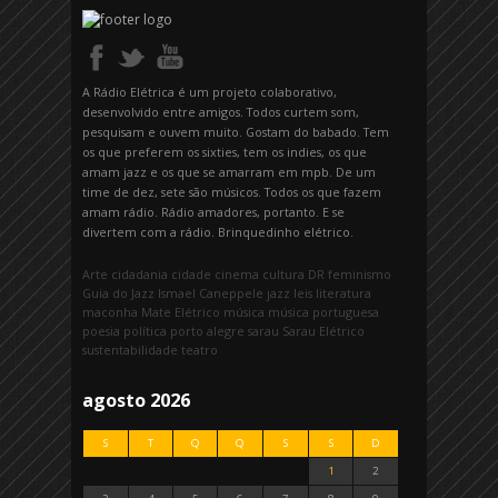
A Rádio Elétrica é um projeto colaborativo,
desenvolvido entre amigos. Todos curtem som,
pesquisam e ouvem muito. Gostam do babado. Tem
os que preferem os sixties, tem os indies, os que
amam jazz e os que se amarram em mpb. De um
time de dez, sete são músicos. Todos os que fazem
amam rádio. Rádio amadores, portanto. E se
divertem com a rádio. Brinquedinho elétrico.
Arte
cidadania
cidade
cinema
cultura
DR
feminismo
Guia do Jazz
Ismael Caneppele
jazz
leis
literatura
maconha
Mate Elétrico
música
música portuguesa
poesia
política
porto alegre
sarau
Sarau Elétrico
sustentabilidade
teatro
agosto 2026
S
T
Q
Q
S
S
D
1
2