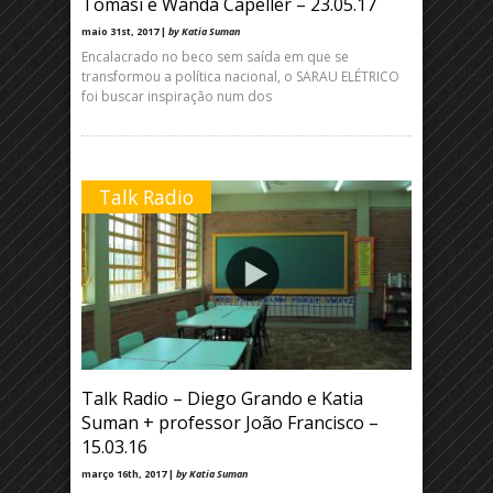
Tomasi e Wanda Capeller – 23.05.17
maio 31st, 2017 |
by Katia Suman
Encalacrado no beco sem saída em que se
transformou a política nacional, o SARAU ELÉTRICO
foi buscar inspiração num dos
Talk Radio
Talk Radio – Diego Grando e Katia
Suman + professor João Francisco –
15.03.16
março 16th, 2017 |
by Katia Suman