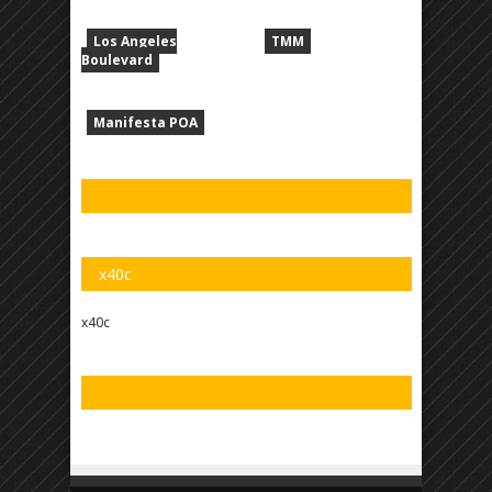
Los Angeles
TMM
Boulevard
Manifesta POA
x40c
x40c