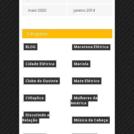
maio 2020
janeiro 2014
Categorias
BLOG
Maratona Elétrica
Cidade Elétrica
Mariola
Clube do Ouvinte
Mate Elétrico
CVExplica
Mulheres da
América
Discutindo a
Relação
Música da Cabeça