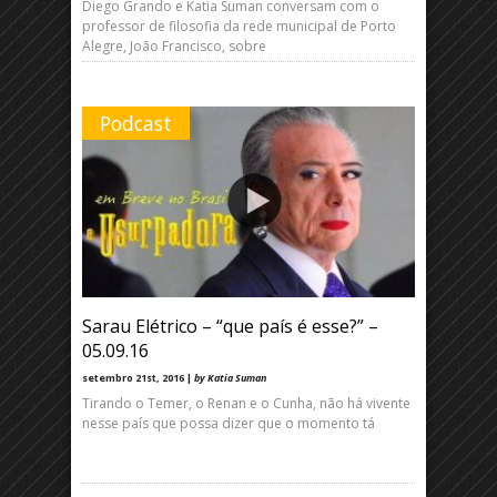
Diego Grando e Katia Suman conversam com o
professor de filosofia da rede municipal de Porto
Alegre, João Francisco, sobre
Podcast
Sarau Elétrico – “que país é esse?” –
05.09.16
setembro 21st, 2016 |
by Katia Suman
Tirando o Temer, o Renan e o Cunha, não há vivente
nesse país que possa dizer que o momento tá