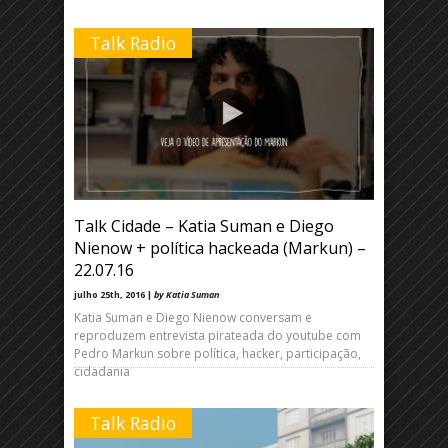
Talk Radio
Talk Cidade – Katia Suman e Diego
Nienow + política hackeada (Markun) –
22.07.16
julho 25th, 2016 |
by Katia Suman
Katia Suman e Diego Nienow conversam e
reproduzem entrevista pirateada do youtube com
Pedro Markun sobre política, hacker, participação,
cidadania
Talk Radio