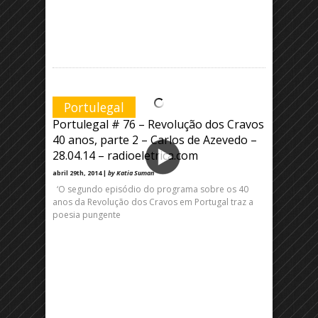
Portulegal
Portulegal # 76 – Revolução dos Cravos
40 anos, parte 2 – Carlos de Azevedo –
28.04.14 – radioeletrica.com
abril 29th, 2014 |
by Katia Suman
‘O segundo episódio do programa sobre os 40
anos da Revolução dos Cravos em Portugal traz a
poesia pungente