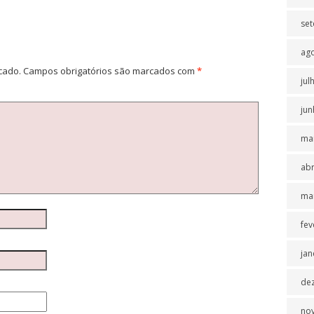
se
ag
cado.
Campos obrigatórios são marcados com
*
jul
jun
ma
abr
ma
fev
jan
de
no