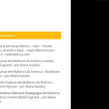
entários
o S.
em
Sarau Elétrico – calor – Fischer,
, Grando e Katia – canja: Marmota Jazz –
14 – radioeletrica.com
Suman
em
Mulheres da América cantam
 Legrand – por Eliana Guedes
Suman
em
Mulheres da América – Madeleine
x – por Eliana Guedes
Inês Pugliese
em
Mulheres da América –
ine Peyroux – por Eliana Guedes
Betânia e Bernard Champagne
em
Mulheres
rica cantam Michel Legrand – por Eliana
s