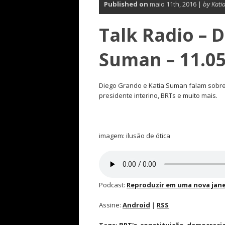
Published on
maio 11th, 2016 |
by Kati
Talk Radio – 
Suman – 11.05
Diego Grando e Katia Suman falam sobre p
presidente interino, BRTs e muito mais.
imagem: ilusão de ótica
Podcast:
Reproduzir em uma nova jane
Assine:
Android
|
RSS