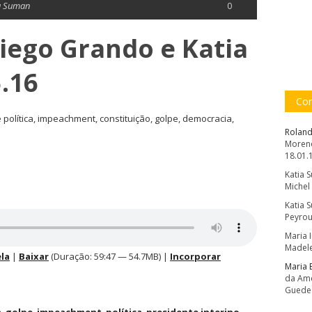
a Suman
0
Diego Grando e Katia
.16
Com
olítica, impeachment, constituição, golpe, democracia,
Roland
Moreno
18.01.
Katia 
Michel
Katia 
Peyrou
Maria 
Madele
la
|
Baixar
(Duração: 59:47 — 54.7MB) |
Incorporar
Maria 
da Amé
Guede