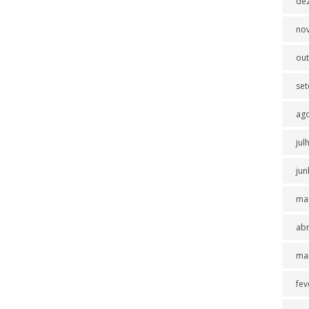
de
no
ou
se
ag
jul
jun
ma
abr
ma
fev