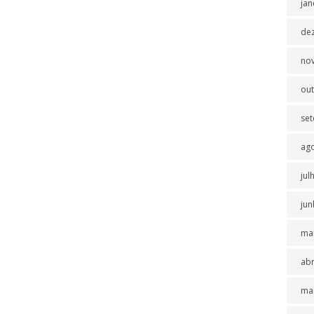
jan
de
no
ou
se
ag
jul
jun
ma
abr
ma