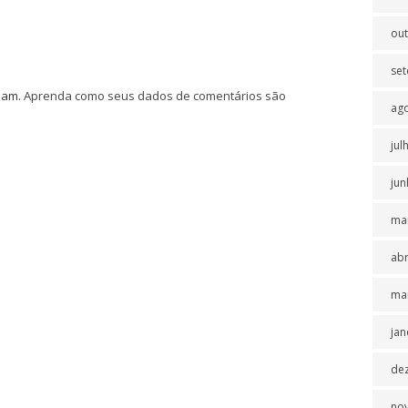
ou
se
spam.
Aprenda como seus dados de comentários são
ag
jul
jun
ma
abr
ma
jan
de
no