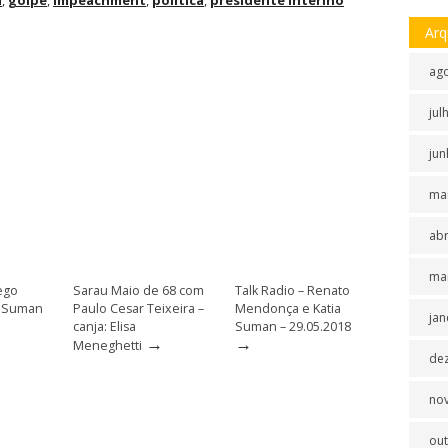
a
,
golpe
,
impeachment
,
política
,
presidente interino
Arq
ag
jul
jun
ma
abr
ma
iego
Sarau Maio de 68 com
Talk Radio – Renato
a Suman
Paulo Cesar Teixeira –
Mendonça e Katia
jan
canja: Elisa
Suman – 29.05.2018
→
→
Meneghetti
de
no
ou