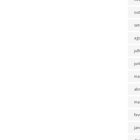
ou
se
ag
jul
jun
ma
abr
ma
fev
jan