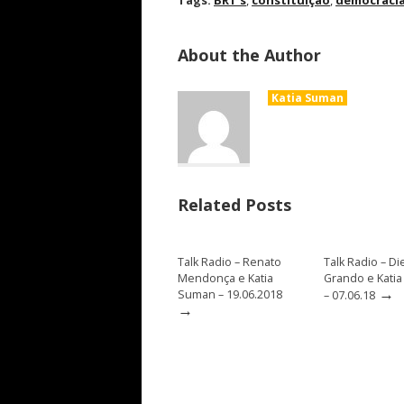
Tags:
BRT's
,
constituição
,
democraci
About the Author
Katia Suman
Related Posts
Talk Radio – Renato
Talk Radio – D
Mendonça e Katia
Grando e Kati
→
Suman – 19.06.2018
– 07.06.18
→