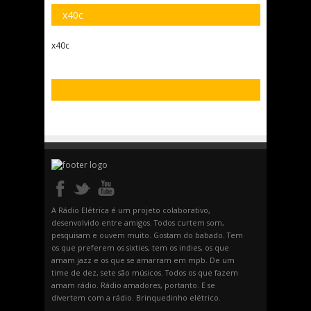
x40c
x40c
A Rádio Elétrica é um projeto colaborativo,
desenvolvido entre amigos. Todos curtem som,
pesquisam e ouvem muito. Gostam do babado. Tem
os que preferem os sixties, tem os indies, os que
amam jazz e os que se amarram em mpb. De um
time de dez, sete são músicos. Todos os que fazem
amam rádio. Rádio amadores, portanto. E se
divertem com a rádio. Brinquedinho elétrico.