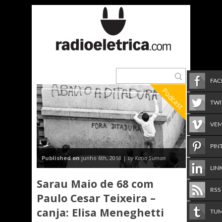
FA
Podcast
TWI
VE
PIN
Published on
junho 6th, 2018 |
by Katia Suman
LIN
Sarau Maio de 68 com
RSS
Paulo Cesar Teixeira –
canja: Elisa Meneghetti
TU