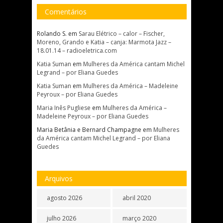
Comentários
Rolando S.
em
Sarau Elétrico – calor – Fischer,
Moreno, Grando e Katia – canja: Marmota Jazz –
18.01.14 – radioeletrica.com
Katia Suman
em
Mulheres da América cantam Michel
Legrand – por Eliana Guedes
Katia Suman
em
Mulheres da América – Madeleine
Peyroux – por Eliana Guedes
Maria Inês Pugliese
em
Mulheres da América –
Madeleine Peyroux – por Eliana Guedes
Maria Betânia e Bernard Champagne
em
Mulheres
da América cantam Michel Legrand – por Eliana
Guedes
Arquivos
agosto 2026
abril 2020
julho 2026
março 2020