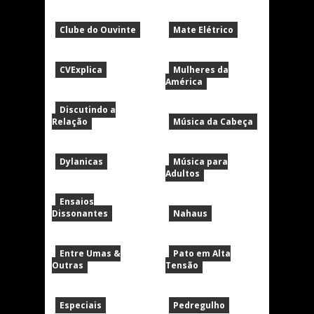
Clube do Ouvinte
Mate Elétrico
CVExplica
Mulheres da
América
Discutindo a
Relação
Música da Cabeça
Dylanicas
Música para
Adultos
Ensaios
Dissonantes
Nahaus
Entre Umas &
Pato em Alta
Outras
Tensão
Especiais
Pedregulho