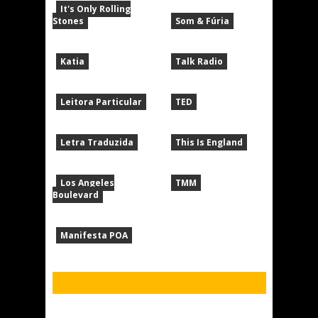
It's Only Rolling
Stones
Som & Fúria
Katia
Talk Radio
Leitora Particular
TED
Letra Traduzida
This Is England
Los Angeles
TMM
Boulevard
Manifesta POA