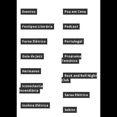
Eventos
Poa em Cena
Festipoa Literária
Podcast
Forno Elétrico
Portulegal
Guia do Jazz
Programa
Temático
Hermanos
Rock and Roll Night
Club
Iconoclastia
Incendiária
Sarau Elétrico
Insônia Elétrica
Sebito