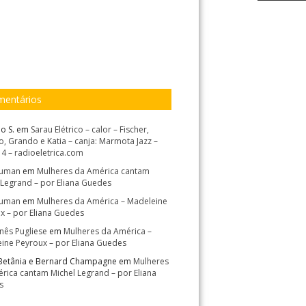
entários
o S.
em
Sarau Elétrico – calor – Fischer,
, Grando e Katia – canja: Marmota Jazz –
14 – radioeletrica.com
Suman
em
Mulheres da América cantam
 Legrand – por Eliana Guedes
Suman
em
Mulheres da América – Madeleine
x – por Eliana Guedes
Inês Pugliese
em
Mulheres da América –
ine Peyroux – por Eliana Guedes
Betânia e Bernard Champagne
em
Mulheres
rica cantam Michel Legrand – por Eliana
s