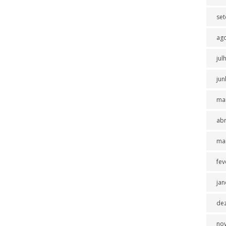
se
ag
jul
jun
ma
abr
ma
fev
jan
de
no