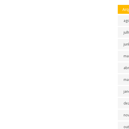
Arq
ag
jul
jun
ma
abr
ma
jan
de
no
ou