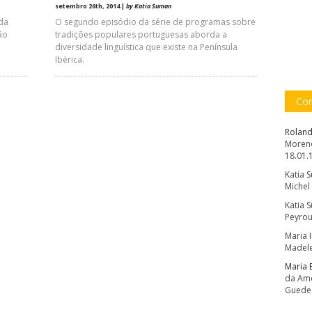
setembro 26th, 2014 |
by Katia Suman
 da
O segundo episódio da série de programas sobre
ão
tradições populares portuguesas aborda a
diversidade linguística que existe na Península
Ibérica.
Com
Roland
Moreno
18.01.
Katia 
Michel
Katia 
Peyrou
Maria 
Madele
Maria 
da Amé
Guede