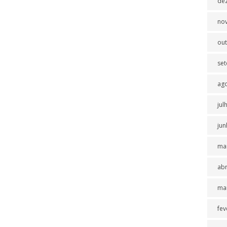
de
no
ou
se
ag
jul
jun
ma
abr
ma
fev