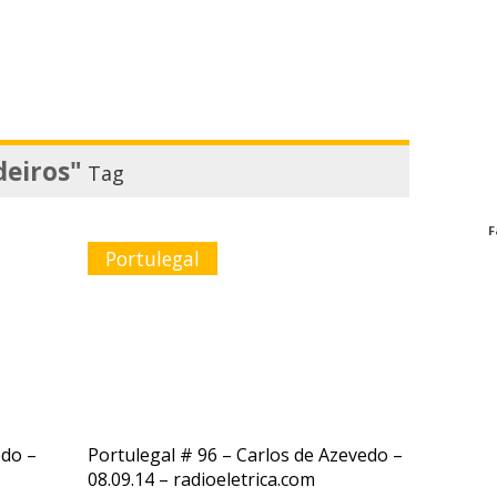
eiros"
Tag
F
Portulegal
edo –
Portulegal # 96 – Carlos de Azevedo –
08.09.14 – radioeletrica.com