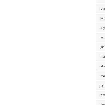
ou
se
ag
jul
jun
ma
abr
ma
jan
de
no