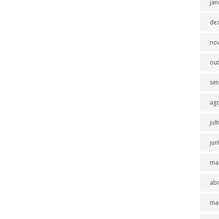
jan
de
no
ou
se
ag
jul
jun
ma
abr
ma