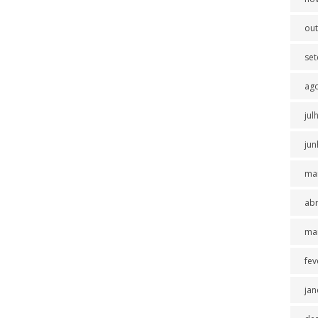
ou
se
ag
jul
jun
ma
abr
ma
fev
jan