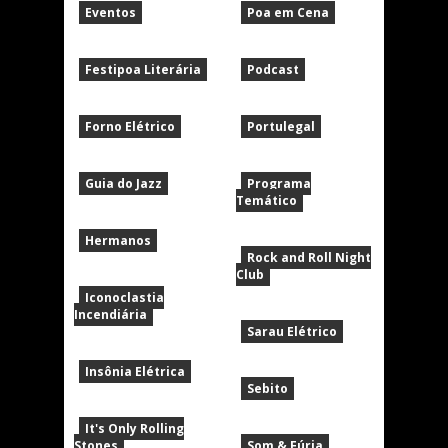
Eventos
Poa em Cena
Festipoa Literária
Podcast
Forno Elétrico
Portulegal
Guia do Jazz
Programa
Temático
Hermanos
Rock and Roll Night
Club
Iconoclastia
Incendiária
Sarau Elétrico
Insônia Elétrica
Sebito
It's Only Rolling
Stones
Som & Fúria