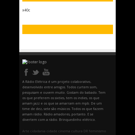
x40c
A Rádio Elétrica é um projeto colaborativo,
desenvolvido entre amigos. Todos curtem som,
pesquisam e ouvem muito. Gostam do babado. Tem
os que preferem os sixties, tem os indies, os que
amam jazz e os que se amarram em mpb. De um
time de dez, sete são músicos. Todos os que fazem
amam rádio. Rádio amadores, portanto. E se
divertem com a rádio. Brinquedinho elétrico.
Arte
cidadania
cidade
cinema
cultura
DR
feminismo