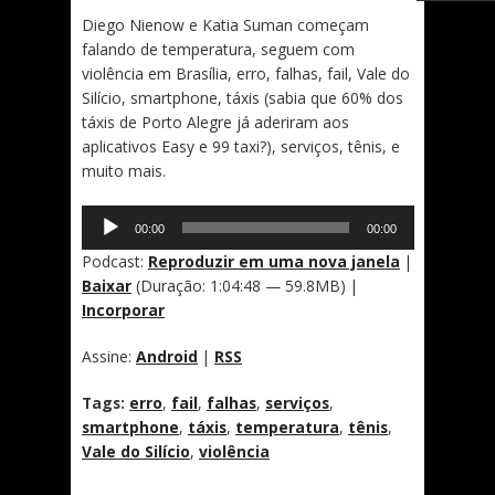
Diego Nienow e Katia Suman começam
falando de temperatura, seguem com
violência em Brasília, erro, falhas, fail, Vale do
Silício, smartphone, táxis (sabia que 60% dos
táxis de Porto Alegre já aderiram aos
aplicativos Easy e 99 taxi?), serviços, tênis, e
muito mais.
Tocador
00:00
00:00
de
áudio
Podcast:
Reproduzir em uma nova janela
|
Baixar
(Duração: 1:04:48 — 59.8MB) |
Incorporar
Assine:
Android
|
RSS
Tags:
erro
,
fail
,
falhas
,
serviços
,
smartphone
,
táxis
,
temperatura
,
tênis
,
Vale do Silício
,
violência