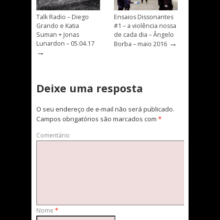
Talk Radio – Diego
Ensaios Dissonantes
Grando e Katia
#1 – a violência nossa
Suman + Jonas
de cada dia – Ângelo
→
Lunardon – 05.04.17
Borba – maio 2016
→
Deixe uma resposta
O seu endereço de e-mail não será publicado.
Campos obrigatórios são marcados com
*
Comentário
Nome
*