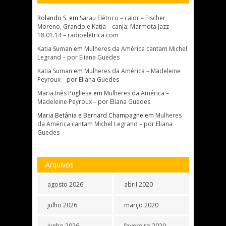
Rolando S.
em
Sarau Elétrico – calor – Fischer,
Moreno, Grando e Katia – canja: Marmota Jazz –
18.01.14 – radioeletrica.com
Katia Suman
em
Mulheres da América cantam Michel
Legrand – por Eliana Guedes
Katia Suman
em
Mulheres da América – Madeleine
Peyroux – por Eliana Guedes
Maria Inês Pugliese
em
Mulheres da América –
Madeleine Peyroux – por Eliana Guedes
Maria Betânia e Bernard Champagne
em
Mulheres
da América cantam Michel Legrand – por Eliana
Guedes
Arquivos
agosto 2026
abril 2020
julho 2026
março 2020
junho 2026
fevereiro 2020