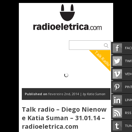
FA
Talk Radio
TWI
VE
PIN
Published on
fevereiro 2nd, 2014 |
by Katia Suman
LIN
Talk radio – Diego Nienow
RSS
e Katia Suman – 31.01.14 –
radioeletrica.com
TU