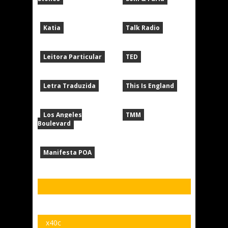
Katia
Talk Radio
Leitora Particular
TED
Letra Traduzida
This Is England
Los Angeles
TMM
Boulevard
Manifesta POA
x40c