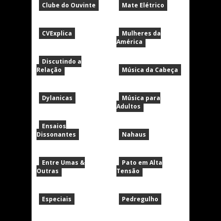
Clube do Ouvinte
Mate Elétrico
CVExplica
Mulheres da
América
Discutindo a
Relação
Música da Cabeça
Dylanicas
Música para
Adultos
Ensaios
Dissonantes
Nahaus
Entre Umas &
Pato em Alta
Outras
Tensão
Especiais
Pedregulho