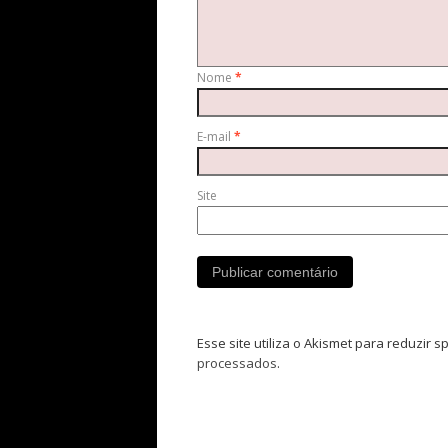
Nome
*
E-mail
*
Site
Esse site utiliza o Akismet para reduzir 
processados
.