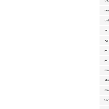
de
no
ou
se
ag
jul
jun
ma
abr
ma
fev