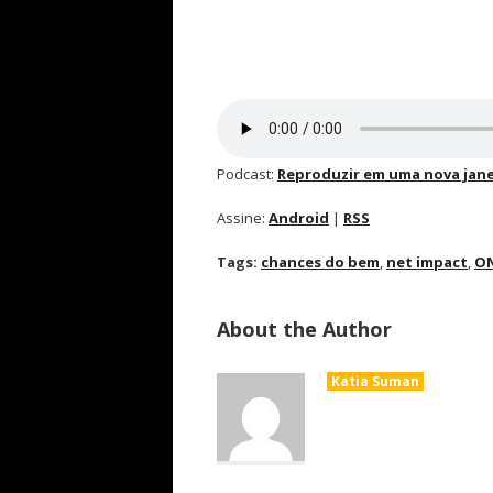
Podcast:
Reproduzir em uma nova jane
Assine:
Android
|
RSS
Tags:
chances do bem
,
net impact
,
O
About the Author
Katia Suman