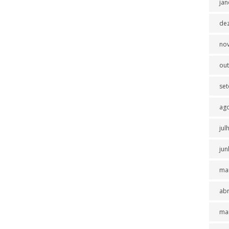
jan
de
no
ou
se
ag
jul
jun
ma
abr
ma