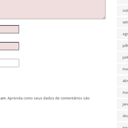
ou
se
ag
jul
jun
ma
abr
ma
spam.
Aprenda como seus dados de comentários são
jan
de
no