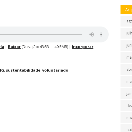
Arq
ag
jul
jun
la
|
Baixar
(Duração: 43:53 — 40.5MB) |
Incorporar
ma
abr
NG
,
sustentabilidade
,
voluntariado
ma
jan
de
no
ou