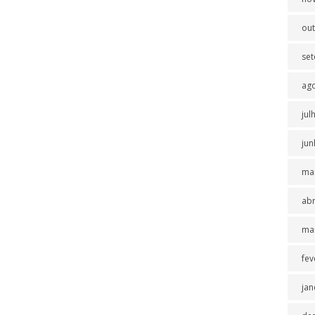
ou
se
ag
jul
jun
ma
abr
ma
fev
jan