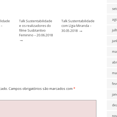
se
ag
ilidade
Talk Sustentabilidade
Talk Sustentabilidade
 –
e os realizadores do
com Lígia Miranda –
→
jul
filme Susbtantivo
30.05.2018
Feminino – 20.06.2018
→
jun
ma
abr
ma
fev
cado.
Campos obrigatórios são marcados com
*
jan
de
no