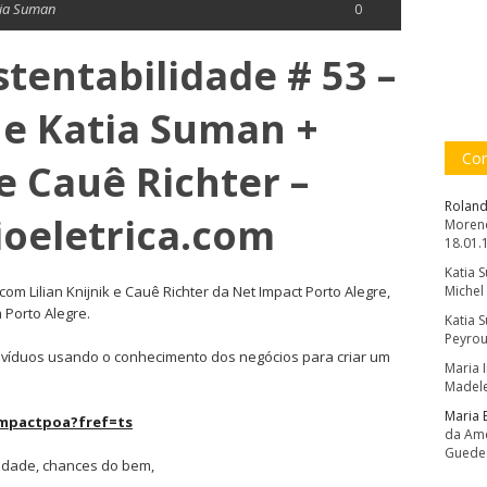
tia Suman
0
stentabilidade # 53 –
 e Katia Suman +
Com
 e Cauê Richter –
Roland
dioeletrica.com
Moreno
18.01.
Katia 
m Lilian Knijnik e Cauê Richter da Net Impact Porto Alegre,
Michel
 Porto Alegre.
Katia 
Peyrou
ndivíduos usando o conhecimento dos negócios para criar um
Maria 
Madele
Maria 
mpactpoa?fref=ts
da Amé
Guede
ilidade, chances do bem,