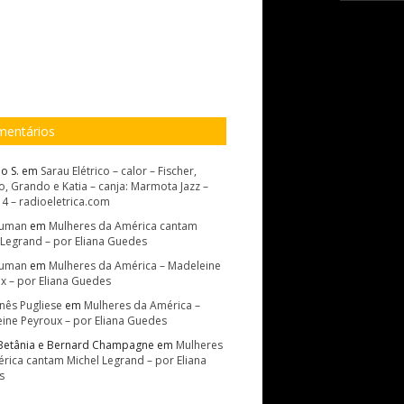
entários
o S.
em
Sarau Elétrico – calor – Fischer,
, Grando e Katia – canja: Marmota Jazz –
14 – radioeletrica.com
Suman
em
Mulheres da América cantam
 Legrand – por Eliana Guedes
Suman
em
Mulheres da América – Madeleine
x – por Eliana Guedes
Inês Pugliese
em
Mulheres da América –
ine Peyroux – por Eliana Guedes
Betânia e Bernard Champagne
em
Mulheres
rica cantam Michel Legrand – por Eliana
s