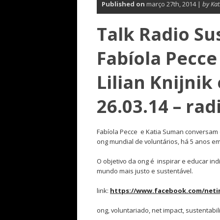
Published on
março 27th, 2014 |
by Ka
Talk Radio Su
Fabíola Pecce
Lilian Knijnik
26.03.14 – ra
Fabíola Pecce e Katia Suman conversam co
ong mundial de voluntários, há 5 anos em
O objetivo da ong é inspirar e educar i
mundo mais justo e sustentável.
link:
https://www.facebook.com/neti
ong, voluntariado, net impact, sustentab