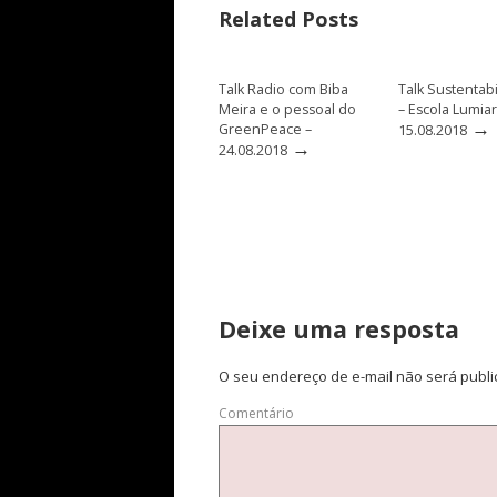
Related Posts
Talk Radio com Biba
Talk Sustentab
Meira e o pessoal do
– Escola Lumiar
→
GreenPeace –
15.08.2018
→
24.08.2018
Deixe uma resposta
O seu endereço de e-mail não será publi
Comentário