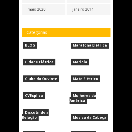
maio 2020
janeiro 2014
Categorias
BLOG
Maratona Elétrica
Cidade Elétrica
Mariola
Clube do Ouvinte
Mate Elétrico
CVExplica
Mulheres da
América
Discutindo a
Relação
Música da Cabeça