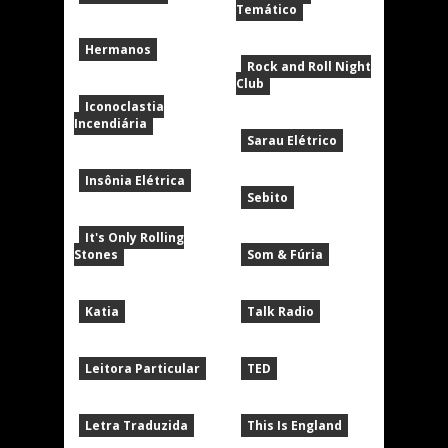
Temático
Hermanos
Rock and Roll Night
Club
Iconoclastia
Incendiária
Sarau Elétrico
Insônia Elétrica
Sebito
It's Only Rolling
Stones
Som & Fúria
Katia
Talk Radio
Leitora Particular
TED
Letra Traduzida
This Is England