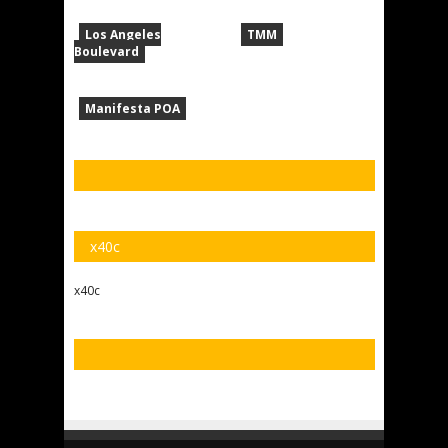
Los Angeles
TMM
Boulevard
Manifesta POA
x40c
x40c