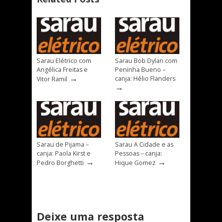
Sarau Elétrico com
Sarau Bob Dylan com
Angélica Freitas e
Peninha Bueno –
→
canja: Hélio Flanders
Vitor Ramil
→
Sarau de Pijama –
Sarau A Cidade e as
canja: Paola Kirst e
Pessoas – canja:
→
→
Pedro Borghetti
Hique Gomez
Deixe uma resposta