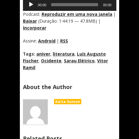
Tocador
00:00
00:00
de
áudio
Podcast:
Reproduzir em uma nova janela
|
Baixar
(Duração: 1:44:19 — 47.8MB) |
Incorporar
Assine:
Android
|
RSS
Tags:
aniver
,
literatura
,
Luís Augusto
Fischer
,
Ocidente
,
Sarau Elétrico
,
Vitor
Ramil
About the Author
Katia Suman
Related Posts