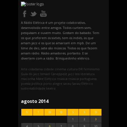
A Rádio Elétrica é um projeto colaborativo,
desenvolvido entre amigos. Todos curtem som,
pesquisam e ouvem muito. Gostam do babado. Tem
os que preferem os sixties, tem os indies, os que
amam jazz e os que se amarram em mpb. De um
time de dez, sete são músicos. Todos os que fazem
amam rádio. Rádio amadores, portanto. E se
divertem com a rádio. Brinquedinho elétrico.
Arte
cidadania
cidade
cinema
cultura
DR
feminismo
Guia do Jazz
Ismael Caneppele
jazz
leis
literatura
maconha
Mate Elétrico
música
música portuguesa
poesia
política
porto alegre
sarau
Sarau Elétrico
sustentabilidade
teatro
agosto 2014
S
T
Q
Q
S
S
D
1
2
3
4
5
6
7
8
9
10