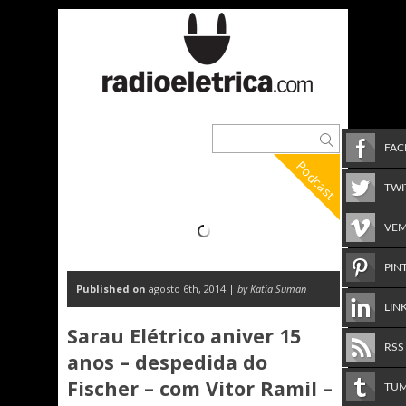
FA
Podcast
TWI
VE
PIN
Published on
agosto 6th, 2014 |
by Katia Suman
LIN
Sarau Elétrico aniver 15
RSS
anos – despedida do
Fischer – com Vitor Ramil –
TU