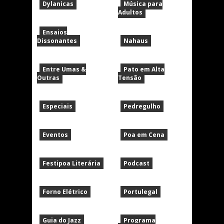
Dylanicas
Música para
Adultos
Ensaios
Dissonantes
Nahaus
Entre Umas &
Pato em Alta
Outras
Tensão
Especiais
Pedregulho
Eventos
Poa em Cena
Festipoa Literária
Podcast
Forno Elétrico
Portulegal
Guia do Jazz
Programa