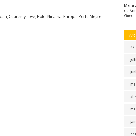
Maria 
da Amé
Guede
ain, Courtney Love, Hole, Nirvana, Europa, Porto Alegre
Arq
ag
jul
jun
ma
abr
ma
jan
de