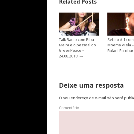
Related Posts
Talk Radio com Biba
Sebito # 1 com
Meira e o pessoal do
Moema Vilela –
GreenPeace –
Rafael Escobar
→
24.08.2018
Deixe uma resposta
O seu endereço de e-mail não será publi
Comentário