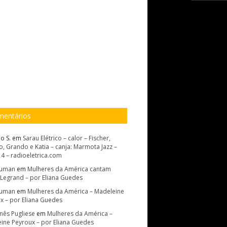
entários
o S.
em
Sarau Elétrico – calor – Fischer,
, Grando e Katia – canja: Marmota Jazz –
14 – radioeletrica.com
Suman
em
Mulheres da América cantam
 Legrand – por Eliana Guedes
Suman
em
Mulheres da América – Madeleine
x – por Eliana Guedes
Inês Pugliese
em
Mulheres da América –
ine Peyroux – por Eliana Guedes