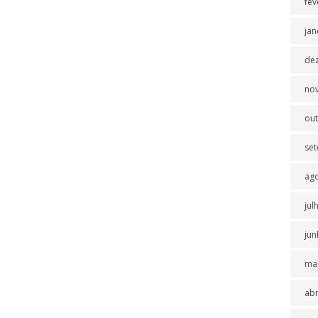
fev
jan
de
no
ou
se
ag
jul
jun
ma
abr